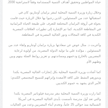
حياة المواطنين وتحقيق أهداف التنمية المستدامة وفقاً لاستراتجية 2030.
وخلال زيارة وزيرة التنمية المحلية لمقر برلمان أونتاريو، كان في
استقبالها عدد من المسئولين، الذين رحبوا بها خلال الزيارة حيث قامت
بجولة في أروقة البرلمان المختلفة للتعرف علي طبيعة الحياة البرلمانية
في المقاطعة الكندية، كما تم الإشارة إلى تطورات العلاقات المصرية
الكندية في كافة المجالات ودور الجالية المصرية في المقاطعة.
وأعربت د. منال عوض عن سعادتها بزيارة برلمان أونتاريو ولقاء عدد من
المسئولين ، مؤكدة علي ما توليه الدولة المصرية، من أولوية لرعاية
المصريين بالخارج ودعمهم ومساندتهم، و تعزيز روابط الصلة بينهم وبين
وطنهم الأم.
كما أشادت وزيرة التنمية المحلية بكل إنجازات الجالية المصرية بكندا
وبدورهم النشط على كافة الأصعدة وإثرائهم للنسيج المجتمعي الكندي؛
الأمر الذي يشهد به عموم الكنديين.
كما زارت وزيرة التنمية المحلية مقر مدرسة فيلوباتير المصرية بكندا
والتي تعد أول مدرسة تأسست بأيدى الجالية المصرية فى أمريكا
الشمالية منذ حوالى 25 عاماً، وتخدم أبناء المصريين وعدد من الجاليات