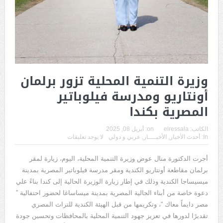
وزيرة التنمية المحلية تزور برلمان
أونتاريو ومدرسة فيلوباتير
المصرية بكندا
الكاتب:
elressala
on:
أبريل 08, 2025
In:
أحدث الأخبار
,
الأخبــــار
,
عربي و دولي
لا يوجد تعليقات
أجرت الدكتورة منال عوض وزيرة التنمية المحلية، اليوم، زيارة لمقر
برلمان مقاطعة أونتاريو الكندية ومقر مدرسة فيلوباتير المصرية بمدينة
ميسيساجا الكندية وذلك في إطار زيارة الوزيرة الحالية إلى كندا بناءً علي
دعوة خاصة من أبناء الجالية المصرية بمدينة ميساساغا لحضور احتفالية ”
مصر دايماً معاك “، وتكريمها من قبل الهيئة الكندية للتراث المصري
تقديرًا لدورها في تعزيز جهود التنمية المحلية بالمحافظات وتحسين جودة