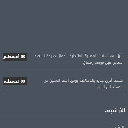
أبرز المسلسلات المصرية المنتظرة.. أعمال جديدة تستعد
08 أغسطس
للعرض قبل موسم رمضان
كشف أثرى جديد بالدقهلية يوثق آلاف السنين من
08 أغسطس
الاستيطان البشرى
اتحاد الكرة يطلب استضافة أمم إفريقيا تحت 23 عامًا
08 أغسطس
المؤهلة لأولمبياد 2028
الأرشيف
إسبانيا تعيد فرض الرقابة على حدودها مع إيطاليا وسط
08 أغسطس
خلاف متصاعد بشأن الهجرة
الأرشيف