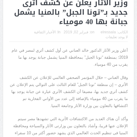
وزير الآثار يعلن عن كشف أثرى
جديد بـ”تونا الجبل” بالمنيا يشمل
جبانة بها 40 مومياء
الكاتب:
elressala
on:
فبراير 02, 2019
In:
الأخبار الثقافية
لا يوجد تعليقات
أعلن وزير الآثار الدكتور خالد العناني عن أول كشف أثري لمصر في عام
2019؛ بمنطقة “تونا الجبل” بمحافظة المنيا يشمل جبانة يوجد بها ما
يقرب من 40 مومياء.
وقال العناني – خلال المؤتمر الصحفي العالمي للإعلان عن الكشف
الأثري – إن منطقة “تونا الجبل” للعام الثالث على التوالي يتم الإعلان عن
كشف أثري جديد بها، مضيفا أن الكشف الأثري عبارة عن جبانة يوجد بها
ما يقرب من 40 مومياء بالإضافة إلى عدد من الأواني الفخارية تم
اكتشافها بالتعاون بين وزارة الآثار وجامعة المنيا.
وأكد أن هناك العديد من الاكتشافات الأثرية التي تشهدها مصر سيتم
الإعلان عنها قريبا، وأشاد بالتعاون بين وزارتى الآثار والسياحة ومحافظة
المنيا فى تنظيم الحدث العالمي الذي يشهد حضور أكثر من 10 سفراء