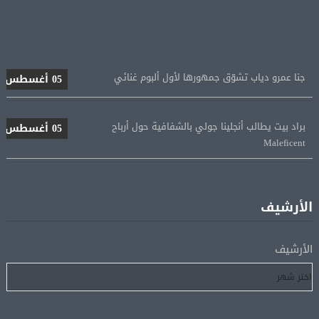
جنا عمرو دياب تشوّق جمهورها لأول ألبوم غنائي
05 أغسطس
براد بيت يطالب أنجلينا جولي بالشفافية حول أرباح
05 أغسطس
Maleficent
منتخب مصر للكرة النسائية يخوض الليلة مباراة وداع أمم
05 أغسطس
إفريقيا أمام نيجيريا
الأرشيف
استقبال جماهيرى حاشد لمحمد صلاح لدى وصوله إلى تركيا
05 أغسطس
لإتمام انتقاله إلى طرابزون سبور
الأرشيف
رسميًا.. انطلاق الدورى الممتاز 21 أغسطس.. وقمة الزمالك
05 أغسطس
والأهلى 11 أكتوبر