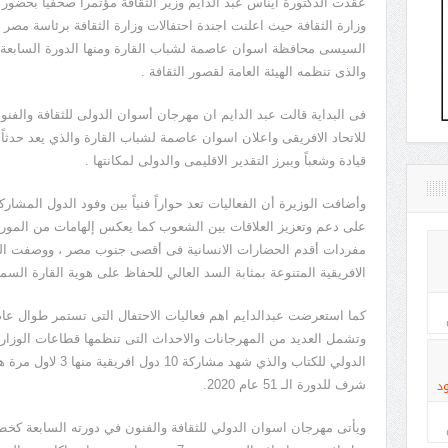
عقدت الدكتورة ايناس عبد الدايم وزير الثقافة مؤتمرا صحفيا بحضور 
وزارة الثقافة حيث اعلنت اجندة احتفالات وزارة الثقافة برئاسة مصر ل
السيسى محافظة اسوان عاصمة لشباب القارة ومنها الدورة السابعة ل
والذى تنظمه الهيئة العامة لقصور الثقافة .
فى البداية قالت عبد الدايم ان مهرجان أسوان الدولى للثقافة والفن
للاتحاد الافريقى واعلان اسوان عاصمة لشباب القارة والذي يعد حدثاً
قيادة وشعباً ويبرز التقدير الاقليمى والدولى لمكانتها .
وأضافت الوزيرة أن الفعاليات تعد حواراً فنياً بين وفود الدول المشا
على دعم وتعزيز العلاقات بين الشعوب كما يعكس إلهامات من الموروث
مفردات أقدم الحضارات الانسانية فى أقصى جنوب مصر ، ووصفت القوى
الافريقية المتنوعة بمثابة السد العالي للحفاظ على هوية القارة السمر
وتشمل العديد من المهرجانات والاحداث التى تنظمها قطاعات الوزارة
الدولي للكتاب والذي شه
د
شرف للدورة الـ 51 عام 2020.