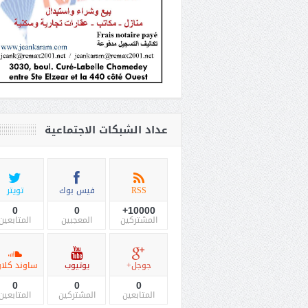
عداد الشبكات الاجتماعية
RSS
فيس بوك
تويتر
0
0
10000+
المشتركين
المعجبين
المتابعين
جوجل+
يوتيوب
ساوند كلاو
0
0
0
المتابعين
المشتركين
المتابعين