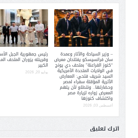
– وزير السياحة والآثار وعمدة
رئيس جمهورية الجبل الأس
سان فرانسيسكو يفتتحان معرض
وقرينته يزوران المتحف ال
“كنوز الفراعنة” بمتحف دي يونج
الكبير
في الولايات المتحدة الأمريكية
يوليو 20, 2026
السيد شريف فتحي: المعارض
الأثرية المؤقتة سفراء لمصر
وحضارتها.. ونتطلع لأن يلهم
المعرض زواره لزيارة مصر
واكتشاف كنوزها
أغسطس 03, 2026
أترك تعليق