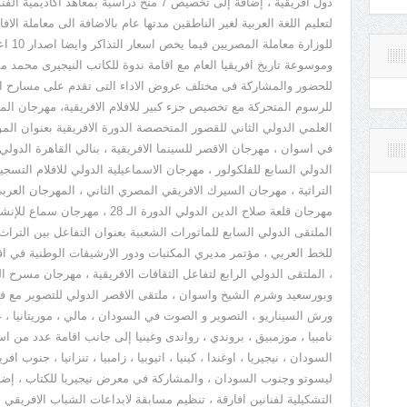
دول افريقية ، إضافة إلى تخصيص 7 منح دراسية بم
لتعليم اللغة العربية لغير الناطقين مدتها عام بالاضافة الى معاملة الاف
للوزار
وموسوعة تاريخ افريقيا العام مع اقامة ندوة للكاتب النيجيرى محمد م
للحضور والمشاركة فى مختلف عروض الاداء التى تقدم على مسارح الد
للرسوم المتحركة مع تخصيص جزء كبير للافلام الافريقية، مهرجان المو
العلمي الدولي الثاني للقصور المتخصصة الدورة الافريقية بعنوان ا
الدولي السابع للفلكولور ، مهرجان الاسماعيلية الدولي للافلام التسج
التراثية ، مهرجان السيرك الافريقي المصري الثاني ، المهرجان العربي 
مهرجان قلعة صلاح الدين الدولي الدورة 
الملتقى الدولي السابع للماثورات الشعبية بعنوان التفاعل بين التراث
، الملتقى الدولي الرابع لتفاعل الثقافات الافريقية ، مهرجان مسرح ال
وبورسعيد وشرم الشيخ واسوان ، ملتقى الاقصر الدولي للتصوير مع فعالي
ورش السيناريو ، التصوير و الصوت في السودان ، مالي ، موريتانيا ، غان
نامبيا ، موزمبيق ، بروندي ، رواندى وغينيا إلى جانب اقامة عدد من اس
السودان ، نيجيريا ، اوغندا ، كينيا ، اثيوبيا ، زامبيا ، تنزانيا ، جنوب افر
ليسوتو وجنوب السودان ، والمشاركة في معرض نيجيريا للكتاب ، إ
التشكيلية لفنانين افارقة ، تنظيم مسابقة لابداعات الشباب الافريقي 