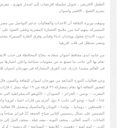
الطفل الافريقي ، تحويل سلسلة افريقيات إلى اصدار شهري ، معرض وث
بشرم الشيخ ، الاقصر واسوان .
ونوهت وزيرة الثقافة أن الاحداث والفعاليات تدعم التواصل بين مصر 
المشتركة بينهم كما تبرز ملامح الحضارة المصرية وتلقى الضوء على ا
دروب الابداع بعقول ووجدان ادباء وفنانى وفرق القارة السمراء مخت
ومصر ستظل فى قلب افريقيا .
من جانبه ابدى محافظ اسوان سعادته بنجاح المحافظة فى جذب الانظار 
فى العالم مشيدا بازدياد عدد الفرق المشاركة فى مهرجان اسوان للثقا
وعن فعاليات الدورة السابعة من مهرجان اسوان للثقافة والفنون قال 
المغرب – تونس – الجزائر – السودان – الكونغو الديمقراطية الت
غانا – كينيا – توجو الى جانب ٨ دول أخرى من قارات اس
– فلسطين – رومان
الشمس على تمثال رمسيس الثاني
النباتات ، السد العالى ، متحف النوبة ، معبد فيلة ، متحف النيل إل
الدين – كوم امبو – دهميت – كلابشة – السباعية – الرديسية – كر