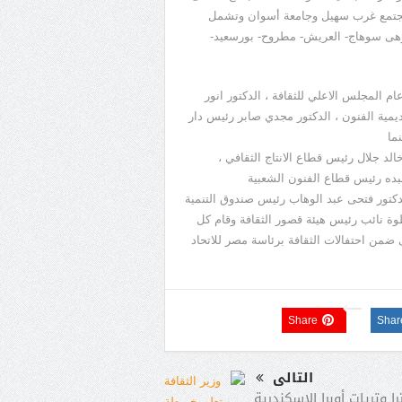
لمجتمع غرب سهيل وجامعة أسوان وتشمل
وهى سوهاج- العريش- مطروح- بورسعيد-
م المجلس الاعلي للثقافة ، الدكتور انور
مية الفنون ، الدكتور مجدي صابر رئيس دار
ما
الد جلال رئيس قطاع الانتاج الثقافي ،
بده رئيس قطاع الفنون الشعبية
لدكتور فتحى عبد الوهاب رئيس صندوق التنمية
وة نائب رئيس هيئة قصور الثقافة وقام كل
ضمن احتفالات الثقافة برئاسة مصر للاتحاد
Share
Shar
التالى
ا وتريات أوبرا الإسكندرية