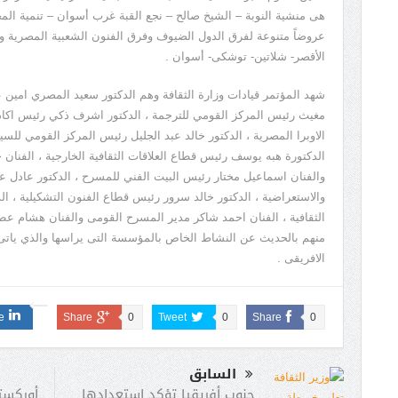
هى منشية النوبة – الشيخ صالح – نجع القبة غرب أسوان – تنمية ا
عروضاً متنوعة لفرق الدول الضيوف وفرق الفنون الشعبية المصرية 
الأقصر- شلاتين- توشكى- أسوان .
شهد المؤتمر قيادات وزارة الثقافة وهم الدكتور سعيد المصري امين عا
مغيث رئيس المركز القومي للترجمة ، الدكتور اشرف ذكي رئيس اكادي
الاوبرا المصرية ، الدكتور خالد عبد الجليل رئيس المركز القومي للسين
الدكتورة هبه يوسف رئيس قطاع العلاقات الثقافية الخارجية ، الفنان خ
والفنان اسماعيل مختار رئيس البيت الفني للمسرح ، الدكتور عادل ع
والاستعراضية ، الدكتور خالد سرور رئيس قطاع الفنون التشكيلية ، ا
الثقافية ، الفنان احمد شاكر مدير المسرح القومى والفنان هشام عط
منهم بالحديث عن النشاط الخاص بالمؤسسة التى يراسها والذي ياتى 
الافريقى .
e
Share
0
Tweet
0
Share
0
السابق
أوركستر
جنوب أفريقيا تؤكد استعدادها