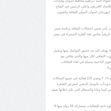
اللواء احمد ابراهيم محافظ اسوان وقيادات
لاتحاد الافريقى واعلن الرئيس عبد الفتاح
مهرجان اسوان الدولي للثقافة والفنون
ون يأتى ضمن احتفالات الثقافة برئاسة مصر
 تاريخياً يعكس ثقة القارة السمراء فى مصر
ركة يهدف إلى مد جسور التواصل بينها ويعمل
 الثقافى لكل منها والذى يتلاقى مع
 الناعمة متمثلة في لقاء الثقافات
اء .
كما استعرضت عبدالدايم اهم فعاليات الاحتفال التى تستمر طوال عام ٢٠١٩ وتضم 110 فعالية فى جميع المجالات
 وبدأت باليوبيل الذهبي لمعرض القاهرة
د مشاركة 10 دول افريقية منها 3 لاول مرة هي كينيا وغانا والسنغال التي تكم اعلانها ضيف
ويأتى مهرجان اسوان الدولي للثقافة والفنون في دورته السابعة كخطوة ثانية للفعاليات بمشاركة 16 دولة منها 9