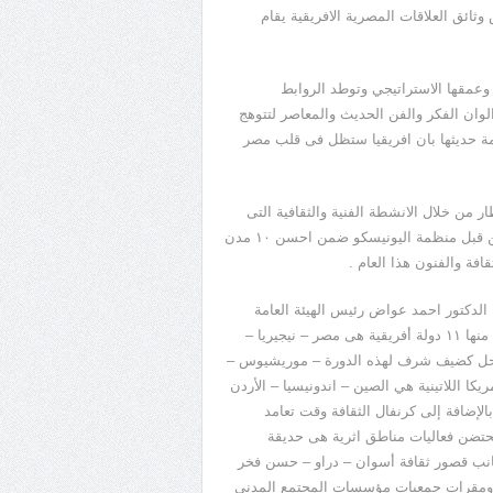
ائق العلاقات المصرية الافريقية يقام
وعمقها الاستراتيجي وتوطد الروابط
لوان الفكر والفن الحديث والمعاصر لتتوهج
تمة حديثها بان افريقيا ستظل فى قلب مصر
من خلال الانشطة الفنية والثقافية التى
تقام بها الي جانب ما تتمتع به من مقومات سياحية واعلن اختيارها من قبل منظمة اليونيسكو ضمن احسن ١٠ مدن
فة والفنون هذا العام .
الدكتور احمد عواض رئيس الهيئة العامة
لقصور الثقافة انها تقام بمشاركة ٢٦ فرقة من ١٩ دولة تمثل ٤ قارات منها ١١ دولة أفريقية هى مصر – نيجيريا –
ى تحل كضيف شرف لهذه الدورة – موريشيوس –
يا ، اوروبا وامريكا اللاتينية هي الصين – اندونيسيا – الأردن
يا – بولندا – اليونان والمكسيك وتشمل 26 فعالية بالإضافة إلى كرنفال الثقافة وقت تعامد
 صباح الجمعة 22 فبراير صباحاً وتحتضن فعاليات مناطق اثرية هى حديقة
ى جانب قصور ثقافة أسوان – دراو – حسن فخر
كر ومقرات جمعيات مؤسسات المجتمع المدنى