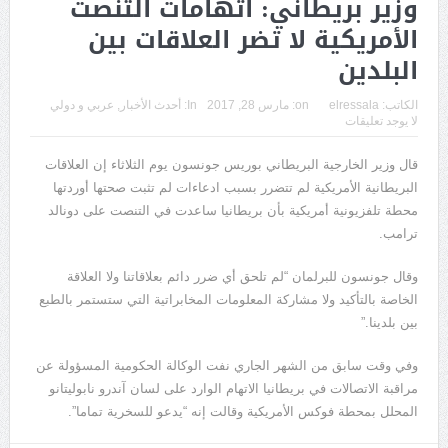
وزير بريطاني: اتهامات التنصت
الأمريكية لا تضر العلاقات بين
البلدين
الكاتب:
elressala
on:
مارس 28, 2017
In:
أحدث الأخبار
,
عربي و دولي
لا يوجد تعليقات
قال وزير الخارجية البريطاني بوريس جونسون يوم الثلاثاء إن العلاقات
البريطانية الأمريكية لم تتضرر بسبب ادعاءات لم تثبت صحتها أوردتها
محطة تلفزيونية أمريكية بأن بريطانيا ساعدت في التنصت على دونالد
ترامب.
وقال جونسون للبرلمان “لم تلحق أي ضرر دائم بعلاقاتنا ولا العلاقة
الخاصة بالتأكيد ولا مشاركة المعلومات المخابراتية التي ستستمر بالطبع
بين بلدينا.”
وفي وقت سابق من الشهر الجاري نفت الوكالة الحكومية المسؤولة عن
مراقبة الاتصالات في بريطانيا الاتهام الوارد على لسان آندرو نابوليتانو
المحلل بمحطة فوكس الأمريكية وقالت إنه “يدعو للسخرية تماما”.