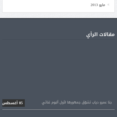
مايو 2013
مقالات الرأي
جنا عمرو دياب تشوّق جمهورها لأول ألبوم غنائي
05 أغسطس
براد بيت يطالب أنجلينا جولي بالشفافية حول أرباح
05 أغسطس