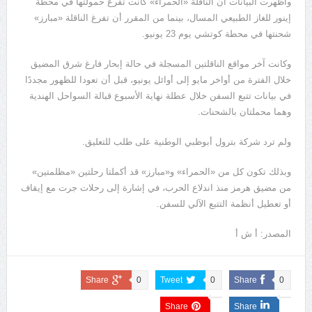
وأظهرت البيانات أن الناقلة «الحمراء» كانت تفرغ حمولتها في محطة
إينور للغاز الطبيعي المسال، بينما من المقرر أن تفرغ الناقلة «مبارز»
شحنتها في محطة كوتشي يوم 23 يونيو.
وكانت آخر مواقع الناقلتين المسجلة في حالة إبحار فارغ شرق المضيق
خلال الفترة من أواخر مايو إلى أوائل يونيو، قبل أن تعودا للظهور مجددًا
في بيانات تتبع السفن خلال عطلة نهاية الأسبوع قبالة السواحل الهندية
وهما محملتان بالشحنات.
ولم ترد شركة بترول أبوظبي الوطنية على طلب للتعليق.
وبذلك تكون كل من «الحمراء» و«مبارز» قد أكملتا رحلتين «مظلمتين»
من مضيق هرمز منذ اندلاع الحرب، في إشارة إلى رحلات جرت مع إيقاف
أو تعطيل أنظمة التتبع الآلي للسفن.
المصدر: أ ش أ
Share
0
Tweet
0
Share
0
Share
Share