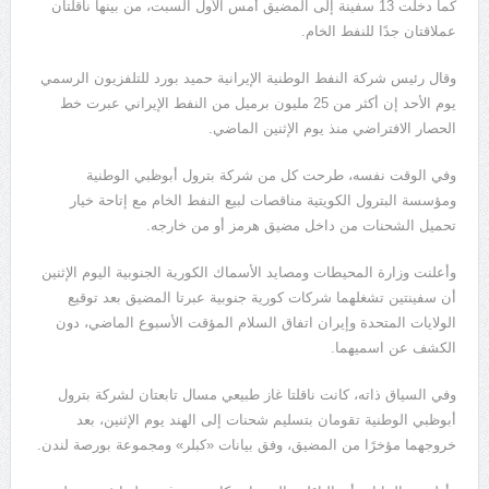
كما دخلت 13 سفينة إلى المضيق أمس الأول السبت، من بينها ناقلتان
عملاقتان جدًا للنفط الخام.
وقال رئيس شركة النفط الوطنية الإيرانية حميد بورد للتلفزيون الرسمي
يوم الأحد إن أكثر من 25 مليون برميل من النفط الإيراني عبرت خط
الحصار الافتراضي منذ يوم الإثنين الماضي.
وفي الوقت نفسه، طرحت كل من شركة بترول أبوظبي الوطنية
ومؤسسة البترول الكويتية مناقصات لبيع النفط الخام مع إتاحة خيار
تحميل الشحنات من داخل مضيق هرمز أو من خارجه.
وأعلنت وزارة المحيطات ومصايد الأسماك الكورية الجنوبية اليوم الإثنين
أن سفينتين تشغلهما شركات كورية جنوبية عبرتا المضيق بعد توقيع
الولايات المتحدة وإيران اتفاق السلام المؤقت الأسبوع الماضي، دون
الكشف عن اسميهما.
وفي السياق ذاته، كانت ناقلتا غاز طبيعي مسال تابعتان لشركة بترول
أبوظبي الوطنية تقومان بتسليم شحنات إلى الهند يوم الإثنين، بعد
خروجهما مؤخرًا من المضيق، وفق بيانات «كبلر» ومجموعة بورصة لندن.