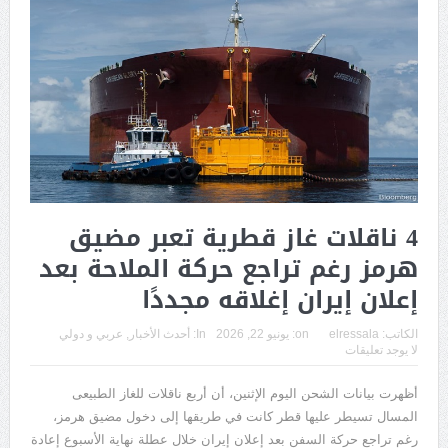
4 ناقلات غاز قطرية تعبر مضيق
هرمز رغم تراجع حركة الملاحة بعد
إعلان إيران إغلاقه مجددًا
الكاتب:
elressala
on:
يونيو 22, 2026
In:
أحدث الأخبار
,
عربي و دولي
لا يوجد تعليقات
أظهرت بيانات الشحن اليوم الإثنين، أن أربع ناقلات للغاز الطبيعى
المسال تسيطر عليها قطر كانت في طريقها إلى دخول مضيق هرمز،
رغم تراجع حركة السفن بعد إعلان إيران خلال عطلة نهاية الأسبوع إعادة