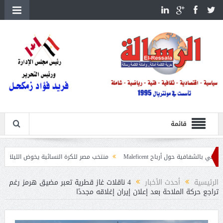
قائمة
أرباح Maleficent
منتخب مصر للكرة النسائية يخوض الليلة مباراة وداع أمم إفر
ات حرائق الغابات
الرئيسية
أحدث الأخبار
4 ناقلات غاز قطرية تعبر مضيق هرمز رغم
تراجع حركة الملاحة بعد إعلان إيران إغلاقه مجددًا