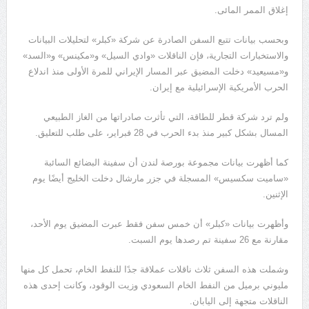
إغلاق الممر المائى.
وبحسب بيانات تتبع السفن الصادرة عن شركة «كبلر» لتحليلات البيانات
والاستخبارات التجارية، فإن الناقلات «وادي السيل» و«مكينس» و«السد»
و«مسيعيد» دخلت المضيق عبر المسار الإيراني للمرة الأولى منذ اندلاع
الحرب الأمريكية الإسرائيلية مع إيران.
ولم ترد شركة قطر للطاقة، التي تأثرت صادراتها من الغاز الطبيعي
المسال بشكل كبير منذ بدء الحرب في 28 فبراير، على طلب للتعليق.
كما أظهرت بيانات مجموعة بورصة لندن أن سفينة البضائع السائبة
«ساميت سكسيس» المسجلة في جزر مارشال دخلت الخليج أيضًا يوم
الإثنين.
وأظهرت بيانات «كبلر» أن خمس سفن فقط عبرت المضيق يوم الأحد،
مقارنة مع 26 سفينة تم رصدها يوم السبت.
وشملت هذه السفن ثلاث ناقلات عملاقة جدًا للنفط الخام، تحمل كل منها
مليوني برميل من النفط الخام السعودي وزيت الوقود، وكانت إحدى هذه
الناقلات متجهة إلى اليابان.