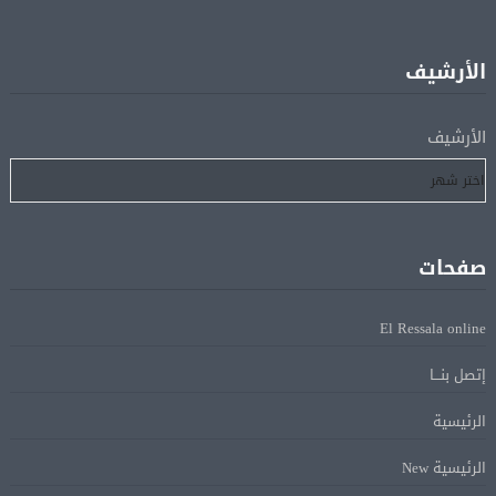
منتخب مصر للكرة النسائية يخوض الليلة مباراة وداع أمم
05 أغسطس
إفريقيا أمام نيجيريا
الأرشيف
استقبال جماهيرى حاشد لمحمد صلاح لدى وصوله إلى تركيا
05 أغسطس
لإتمام انتقاله إلى طرابزون سبور
الأرشيف
رسميًا.. انطلاق الدورى الممتاز 21 أغسطس.. وقمة الزمالك
05 أغسطس
والأهلى 11 أكتوبر
صفحات
مباحثات لبنانية – أممية حول دعم لبنان وتطورات الأوضاع
05 أغسطس
فى المنطقة
El Ressala online
إتصل بنـــا
ماكرون: الاتحاد الأوروبى وشركاؤه سيواصلون زيادة الضغط
05 أغسطس
على روسيا لوقف الحرب بأوكرانيا
الرئيسية
الرئيسية New
البيان الختامى لاجتماع عمّان الوزارى يدين الإجراءات
05 أغسطس