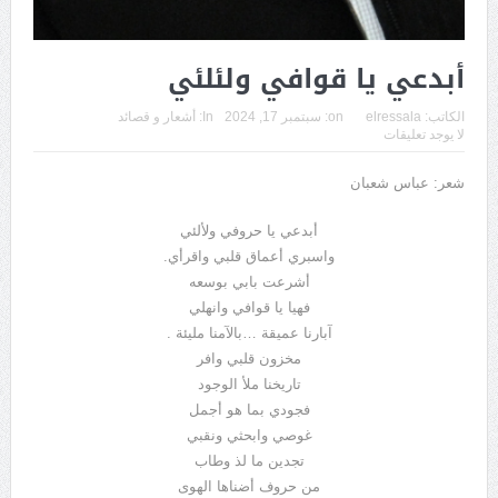
أبدعي يا قوافي ولئلئي
الكاتب:
elressala
on:
سبتمبر 17, 2024
In:
أشعار و قصائد
لا يوجد تعليقات
شعر: عباس شعبان
أبدعي يا حروفي ولألئي
واسبري أعماق قلبي واقرأي.
أشرعت بابي بوسعه
فهيا يا قوافي وانهلي
آبارنا عميقة …بالآمنا مليئة .
مخزون قلبي وافر
تاريخنا ملأ الوجود
فجودي بما هو أجمل
غوصي وابحثي ونقبي
تجدين ما لذ وطاب
من حروف أضناها الهوى