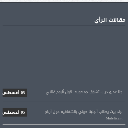
مقالات الرأي
جنا عمرو دياب تشوّق جمهورها لأول ألبوم غنائي
05 أغسطس
براد بيت يطالب أنجلينا جولي بالشفافية حول أرباح
05 أغسطس
Maleficent
منتخب مصر للكرة النسائية يخوض الليلة مباراة وداع أمم
05 أغسطس