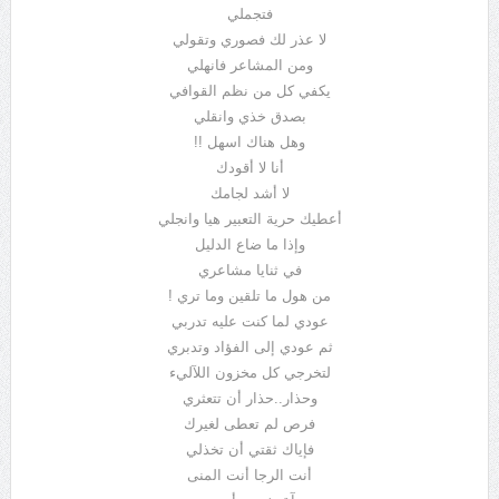
فتجملي
لا عذر لك فصوري وتقولي
ومن المشاعر فانهلي
يكفي كل من نظم القوافي
بصدق خذي وانقلي
وهل هناك اسهل !!
أنا لا أقودك
لا أشد لجامك
أعطيك حرية التعبير هيا وانجلي
وإذا ما ضاع الدليل
في ثنايا مشاعري
من هول ما تلقين وما تري !
عودي لما كنت عليه تدربي
ثم عودي إلى الفؤاد وتدبري
لتخرجي كل مخزون اللآليء
وحذار..حذار أن تتعثري
فرص لم تعطى لغيرك
فإياك ثقتي أن تخذلي
أنت الرجا أنت المنى