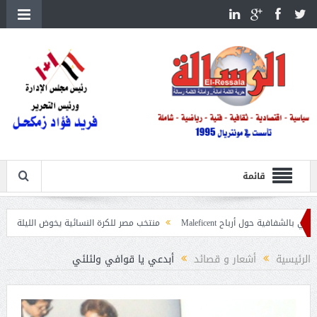
قائمة
باح Maleficent
منتخب مصر للكرة النسائية يخوض الليلة مباراة وداع أمم إفريق
 حرائق الغابات
الرئيسية
أشعار و قصائد
أبدعي يا قوافي ولئلئي