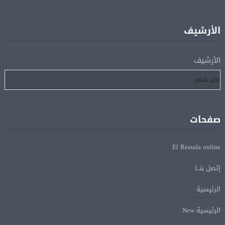
إفريقيا أمام نيجيريا
الأرشيف
استقبال جماهيرى حاشد لمحمد صلاح لدى وصوله إلى تركيا
05 أغسطس
لإتمام انتقاله إلى طرابزون سبور
الأرشيف
رسميًا.. انطلاق الدورى الممتاز 21 أغسطس.. وقمة الزمالك
05 أغسطس
والأهلى 11 أكتوبر
صفحات
مباحثات لبنانية – أممية حول دعم لبنان وتطورات الأوضاع
05 أغسطس
فى المنطقة
El Ressala online
إتصل بنـــا
ماكرون: الاتحاد الأوروبى وشركاؤه سيواصلون زيادة الضغط
05 أغسطس
على روسيا لوقف الحرب بأوكرانيا
الرئيسية
الرئيسية New
البيان الختامى لاجتماع عمّان الوزارى يدين الإجراءات
05 أغسطس