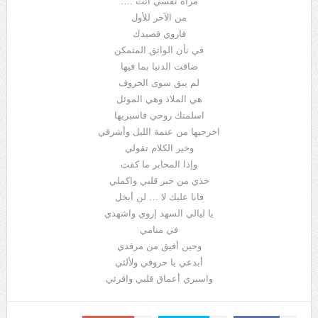
مرآة نفسي أنت ….
من الآخر للأول
فاروي قصيدك
في تأن الواثق المتمكن
ضاقت الدنيا بما فيها
لم يبق سوى الحروف
هي الملاذ وهي الموئل
اسلمتك روحي فاسبريها
اخرجيها من عتمة الليل وأشرقي
وخير الكلام تقولي
وإذا المحابر ما كفت
خذي من حبر قلبي واكملي
فانا عليك لا … لن أبخل
يا ليالي السهد إروي واشهدي
في منامي
وحين أفيق من مرقدي
أبدعي يا حروفي ولألئي
واسبري أعماق قلبي واقرئي