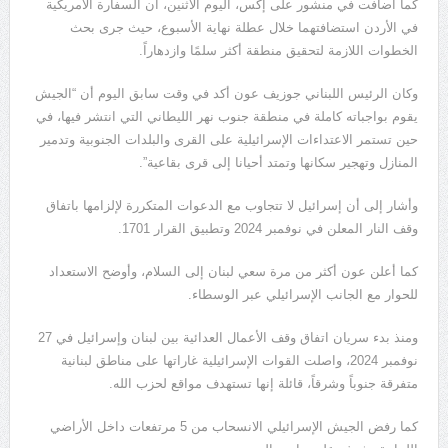
كما أضافت في منشور على إكس، اليوم الاثنين، أن السفارة الأمريكية
في الأردن استضافتهما خلال عطلة نهاية الأسبوع، حيث جرى بحث
الخطوات اللازمة لتحقيق منطقة أكثر سلمًا وازدهاراً.
وكان الرئيس اللبناني جوزيف عون أكد في وقت سابق اليوم أن “الجيش
يقوم بواجباته كاملة في منطقة جنوب نهر الليطاني التي انتشر فيها، في
حين تستمر الاعتداءات الإسرائيلية على القرى والبلدات الجنوبية وتدمير
المنازل وتهجير سكانها وتمتد أحيانا إلى قرى بقاعية”.
وأشار إلى أن إسرائيل لا تتجاوب مع الدعوات المتكررة لإلزامها باتفاق
وقف النار المعلن في نوفمبر 2024 وتطبيق القرار 1701.
كما أعلن عون أكثر من مرة سعي لبنان إلى السلام، وأوضح الاستعداد
للحوار مع الجانب الإسرائيلي عبر الوسطاء.
ومنذ بدء سريان اتفاق وقف الأعمال العدائية بين لبنان وإسرائيل في 27
نوفمبر 2024، واصلت القوات الإسرائيلية غاراتها على مناطق لبنانية
متفرقة جنوباً وشرقاً، قائلة إنها تستهدف مواقع لحزب الله.
كما رفض الجيش الإسرائيلي الانسحاب من 5 مرتفعات داخل الأراضي