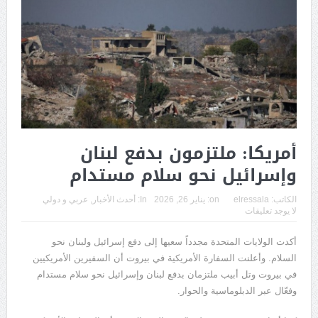
أمريكا: ملتزمون بدفع لبنان
وإسرائيل نحو سلام مستدام
الكاتب:
elressala
on:
يناير 26, 2026
In:
أحدث الأخبار
,
عربي و دولي
لا يوجد تعليقات
أكدت الولايات المتحدة مجدداً سعيها إلى دفع إسرائيل ولبنان نحو
السلام. وأعلنت السفارة الأمريكية في بيروت أن السفيرين الأمريكيين
في بيروت وتل أبيب ملتزمان بدفع لبنان وإسرائيل نحو سلام مستدام
وفعّال عبر الدبلوماسية والحوار.