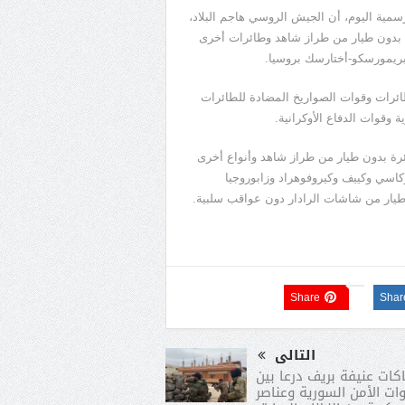
الرسمية اليوم، أن الجيش الروسي هاجم البلاد،
ساعة 19:00 بالتوقيت المحلي أمس الإثنين، بـ 99 طائرة بدون طيار من طراز شاهد وطائرات أخرى
ريمورسكو-أختارسك بروسيا.
ائرات وقوات الصواريخ المضادة للطائرات
ة وقوات الدفاع الأوكرانية.
 اعتبارًا من الساعة 09:00 من صباح اليوم، تم إسقاط 65 طائرة بدون طيار من طراز شاهد وأنواع أخرى
اسي وكييف وكيروفوهراد وزابوروجيا
Share
Shar
التالى
كات عنيفة بريف درعا بين
ات الأمن السورية وعناصر