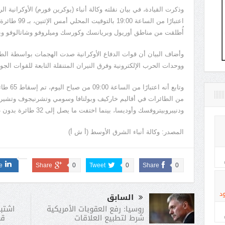
وذكرت القيادة، في بيان نقلته وكالة أنباء (يوكرين فورم) الأوكرانية 
اعتبارًا من ال
أُطلقت من مناطق أوريول وبريانسك وكورسك وميلروفو وشاتالوفو وب
وأضاف البيان أن قوات الدفاع الأوكرانية صدت الهجمات بواسطة الط
ووحدات الحرب الإلكترونية وفرق النيران المتنقلة التابعة للقوات الجوي
وتابع أنه
من الطائرات في أقاليم خاركيف وبولتافا وسومي وتشرنيجوف وتشيرك
ودنيبروبيتروفسك وأوديسا، بينما اختفت ما يصل إلى 32 طائرة بدون طيار من شاشات الرادار دون عواقب سلبية.
المصدر: وكالة أنباء الشرق الأوسط (أ ش أ)
e
Share
0
Tweet
0
Share
0
د
السابق
اشتبا
روسيا: رفع العقوبات الأمريكية
قو
شرط لتطبيع العلاقات