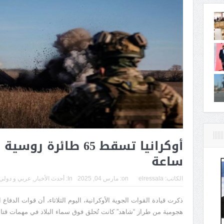
ساعة
الكاتب:
elressala
on:
مارس 04, 2025
In:
أحدث الأخبار
,
عربي و دولي
هجومية من طراز “شاهد” كانت تُحلق فوق سماء البلاد في مهمات قتالية آخر 4