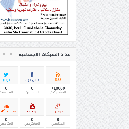
عداد الشبكات الاجتماعية
RSS
فيس بوك
تويتر
0
0
10000+
المشتركين
المعجبين
المتابعين
جوجل+
يوتيوب
ساوند كلاو
0
0
0
المتابعين
المشتركين
المتابعين