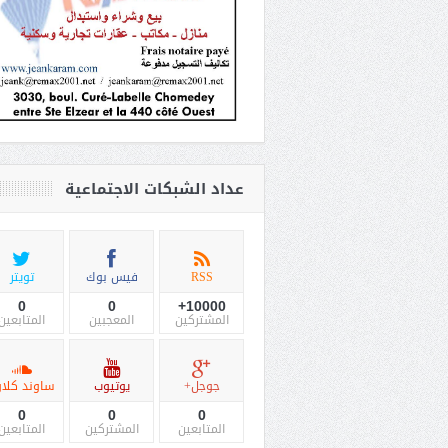
عداد الشبكات الاجتماعية
RSS
فيس بوك
تويتر
0
0
10000+
المشتركين
المعجبين
المتابعين
جوجل+
يوتيوب
ساوند كلاو
0
0
0
المتابعين
المشتركين
المتابعين