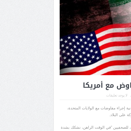
اوض مع أمريكا
لا يوجد تعليقات
ية ⁠إجراء مفاوضات ​مع الولايات ​المتحدة،
 ⁠على البلاد.
يف، ​للصحفيين “في ⁠الوقت الراهن، نشكك بشدة