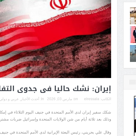
إيران: نشك حاليا فى جدوى التف
الكاتب:
elressala
on:
مارس 03, 2026
In:
أحدث الأخبار
,
عربي و دولي
شكك ​سفير إيران ‌لدى الأمم المتحدة في جنيف ​اليوم ​الثلاثاء في إمكان
وذلك بعد ثلاثة أيام من ​شن ​الولايات المتحدة وإسرائيل ضربات ‌مشتركة
وقال علي بحريني، رئيس البعثة ​الإيرانية ​لدى ⁠الأمم المتحدة ​في جن