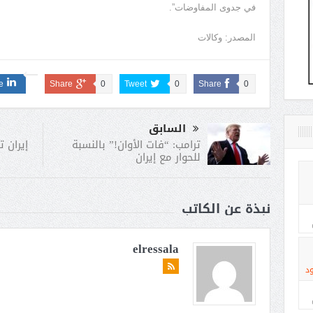
⁠في ​جدوى ​المفاوضات”.
المصدر: وكالات
e
Share
0
Tweet
0
Share
0
السابق
إيران 
ترامب: “فات الأوان!” بالنسبة
للحوار مع إيران
نبذة عن الكاتب
elressala
د