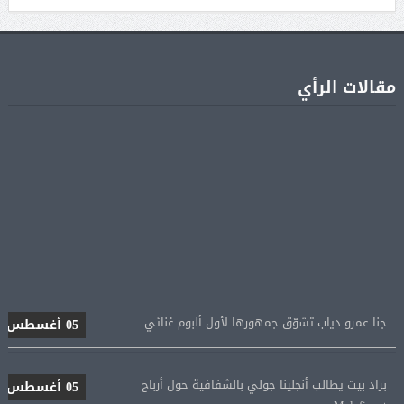
مقالات الرأي
جنا عمرو دياب تشوّق جمهورها لأول ألبوم غنائي
05 أغسطس
براد بيت يطالب أنجلينا جولي بالشفافية حول أرباح
05 أغسطس
Maleficent