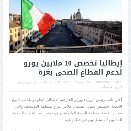
إيطاليا تخصص 10 ملايين يورو
لدعم القطاع الصحى بغزة
الكاتب:
elressala
on:
يونيو 27, 2025
In:
أحدث الأخبار
,
عربي و دولي
لا يوجد تعليقات
أعلن نائب رئيس الوزراء ووزير الخارجية الإيطالي أنطونيو تايانى، اليوم
الجمعة، تخصيص تمويل بقيمة 5 ملايين يورو لمنظمة اليونيسف وآخر
بنفس القيمة لمنظمة الصحة العالمية بهدف توفير المساعدات الصحية
للمدنيين الفلسطينيين في قطاع غزة.