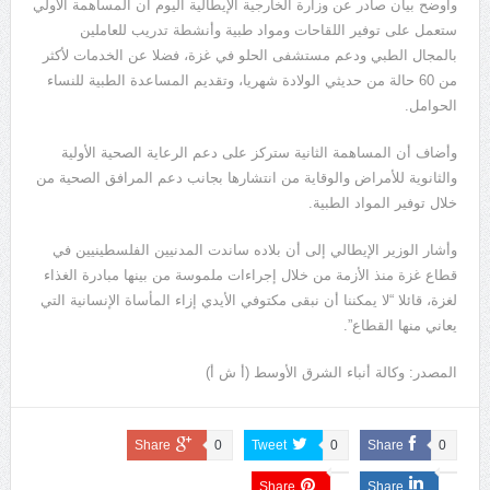
وأوضح بيان صادر عن وزارة الخارجية الإيطالية اليوم أن المساهمة الأولي
ستعمل على توفير اللقاحات ومواد طبية وأنشطة تدريب للعاملين
بالمجال الطبي ودعم مستشفى الحلو في غزة، فضلا عن الخدمات لأكثر
من 60 حالة من حديثي الولادة شهريا، وتقديم المساعدة الطبية للنساء
الحوامل.
وأضاف أن المساهمة الثانية ستركز على دعم الرعاية الصحية الأولية
والثانوية للأمراض والوقاية من انتشارها بجانب دعم المرافق الصحية من
خلال توفير المواد الطبية.
وأشار الوزير الإيطالي إلى أن بلاده ساندت المدنيين الفلسطينيين في
قطاع غزة منذ الأزمة من خلال إجراءات ملموسة من بينها مبادرة الغذاء
لغزة، قائلا “لا يمكننا أن نبقى مكتوفي الأيدي إزاء المأساة الإنسانية التي
يعاني منها القطاع”.
المصدر: وكالة أنباء الشرق الأوسط (أ ش أ)
Share
0
Tweet
0
Share
0
Share
Share