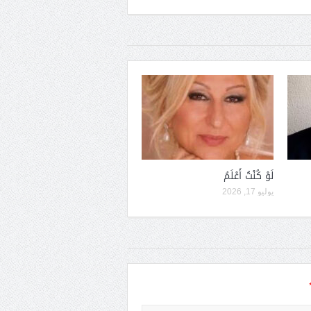
لَوْ كُنْتُ أَعْلَمُ
يوليو 17, 2026