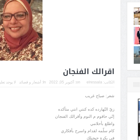
اقرالك الفنجان
الكاتب:
elressala
on:
أكتوبر 05, 2022
In:
أشعار و قصائد
لا يوجد تعل
شعر: صباح غريب
زيّ النّهارده كده كنتي انتي متأكده
إنّي حاقوم م النوم وأقرالك الفنجان
واطلع بأحلامي
كام سلّمه لقدام واسرح بأفكاري
في بكرة حيجيلك