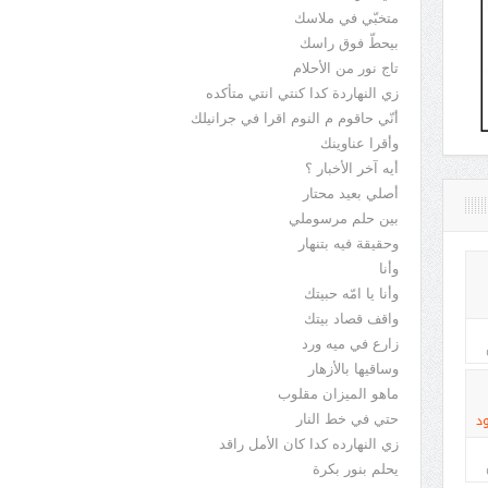
متخبّي في ملاسك
بيحطّ فوق راسك
تاج نور من الأحلام
زي النهاردة كدا كنتي انتي متأكده
أنّي حاقوم م النوم اقرا في جرانيلك
وأقرا عناوينك
أيه آخر الأخبار ؟
أصلي بعيد محتار
بين حلم مرسوملي
وحقيقة فيه بتنهار
وأنا
وأنا يا امّه حبيتك
واقف قصاد بيتك
زارع في ميه ورد
وساقيها بالأزهار
ماهو الميزان مقلوب
د
حتي في خط النار
زي النهارده كدا كان الأمل راقد
يحلم بنور بكرة