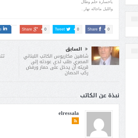
ياخسارة حلم وطال
والليل ماجاله نهار..
e
Share
0
Tweet
0
Share
0
السابق
تتش
شاهين مكاريوس الكاتب اللبناني
المصري طلب لدى عودته إلى
قريته أن يدخل على حمار ورفض
ركب الحصان
نبذة عن الكاتب
elressala