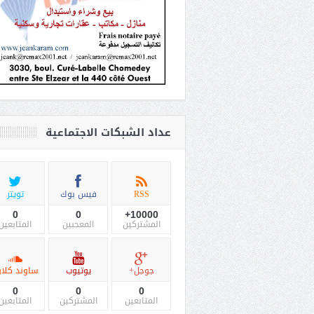
عداد الشبكات الاجتماعية
RSS
فيس بوك
تويتر
0
0
10000+
المشتركين
المعجبين
المتابعين
جوجل+
يوتيوب
ساوند كلاو
0
0
0
المتابعين
المشتركين
المتابعين