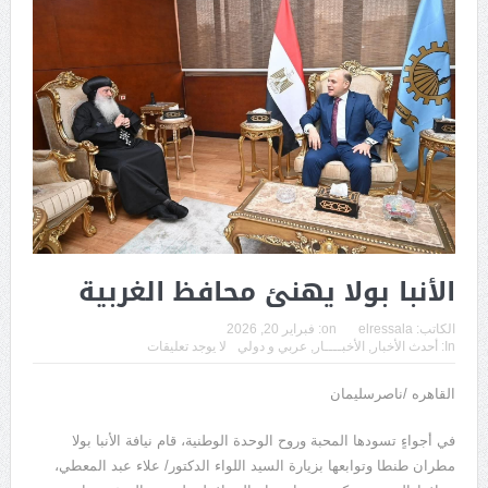
الأنبا بولا يهنئ محافظ الغربية
الكاتب:
elressala
on:
فبراير 20, 2026
In:
أحدث الأخبار
,
الأخبــــار
,
عربي و دولي
لا يوجد تعليقات
القاهره /ناصرسليمان
في أجواءٍ تسودها المحبة وروح الوحدة الوطنية، قام نيافة الأنبا بولا
مطران طنطا وتوابعها بزيارة السيد اللواء الدكتور/ علاء عبد المعطي،