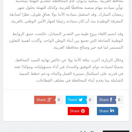
محافظ الغربية، بمكتبه بديوان عام المحافظة، لتقديم التهنئة بمناسبة
تولّي سيادته مهام منصبه محافظًا للغربية، وكذلك للتهنئة بحلول شهر
رمضان المبارك. وقد استقبل سيادته الأنبا بولا بعناقٍ طويل، نظرًا لسابقة
المعرفة الوطيدة منذ أن كان سيادته رئيسًا لجهاز الأمن الوطني بالغربية.
وقد اتسم اللقاء بروحٍ طيبة من التقدير المتبادل، عكست عمق الروابط
الوطنية الصادقة التي تجمع بين أبناء الوطن الواحد، وأكدت أهمية التعاون
المستمر لما فيه خير وصالح محافظة الغربية.
وخلال الزيارة، أعرب نيافة الأنبا بولا عن خالص تهانيه للسيد المحافظ،
متمنيًا لسيادته دوام التوفيق والسداد في أداء مسؤولياته، ومؤكدًا ثقته
في قدرته على استكمال مسيرة العمل والبناء، ودعم خطط التنمية
الشاملة بما يخدم أبناء المحافظة في مختلف القطاعات.
Share
0
Tweet
0
Share
0
Share
Share