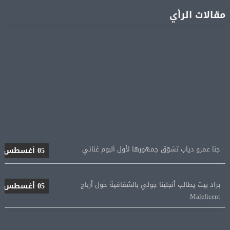
مقالات الرأي
جنا عمرو دياب تشوّق جمهورها لأول ألبوم غنائي
05 أغسطس
براد بيت يطالب أنجلينا جولي بالشفافية حول أرباح
05 أغسطس
Maleficent
منتخب مصر للكرة النسائية يخوض الليلة مباراة وداع أمم
05 أغسطس
إفريقيا أمام نيجيريا