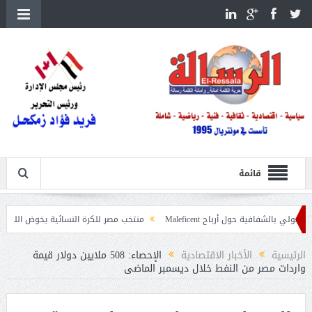
قائمة
ية حول أرباح Maleficent
منتخب مصر للكرة النسائية يخوض الليلة مباراة وداع أم
تداعيات حرائق الغابات
الرئيسية
الأخبار الاقتصادية
الإحصاء: 508 ملايين دولار قيمة
واردات مصر من النفط خلال ديسمبر الماضى