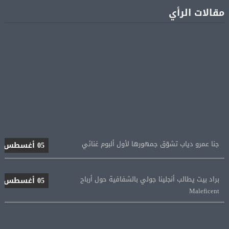
مقالات الرأي
جنا عمرو دياب تشوّق جمهورها لأول ألبوم غنائي
05 أغسطس
براد بيت يطالب أنجلينا جولي بالشفافية حول أرباح
05 أغسطس
Maleficent
منتخب مصر للكرة النسائية يخوض الليلة مباراة وداع أمم
05 أغسطس
إفريقيا أمام نيجيريا