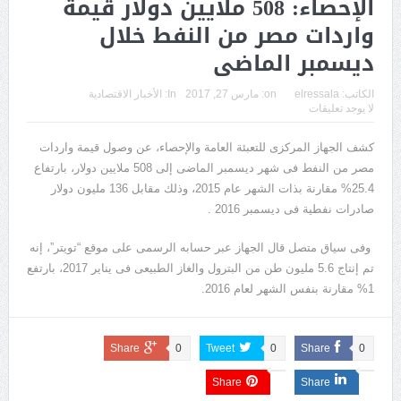
الإحصاء: 508 ملايين دولار قيمة
واردات مصر من النفط خلال
ديسمبر الماضى
الكاتب:
elressala
on:
مارس 27, 2017
In:
الأخبار الاقتصادية
لا يوجد تعليقات
كشف الجهاز المركزى للتعبئة العامة والإحصاء، عن وصول قيمة واردات
مصر من النفط فى شهر ديسمبر الماضى إلى 508 ملايين دولار، بارتفاع
25.4% مقارنة بذات الشهر عام 2015، وذلك مقابل 136 مليون دولار
صادرات نفطية فى ديسمبر 2016 .
وفى سياق متصل قال الجهاز عبر حسابه الرسمى على موقع “تويتر”، إنه
تم إنتاج 5.6 مليون طن من البترول والغاز الطبيعى فى يناير 2017، بارتفع
1% مقارنة بنفس الشهر لعام 2016.
Share
0
Tweet
0
Share
0
Share
Share