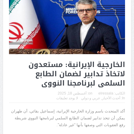
الخارجية الإيرانية: مستعدون
لاتخاذ تدابير لضمان الطابع
السلمى لبرنامجنا النووى
الكاتب:
elressala
on:
أغسطس 18, 2025
In:
أحدث الأخبار
,
عربي و دولي
لا يوجد تعليقات
أكد المتحدث باسم وزارة الخارجية الإيرانية، إسماعيل بقائي، أن طهران
يمكن أن تتخذ تدابير لضمان الطابع السلمي لبرنامجها النووي شريطة
رفع العقوبات التي وصفها بأنها “غير عادلة”.