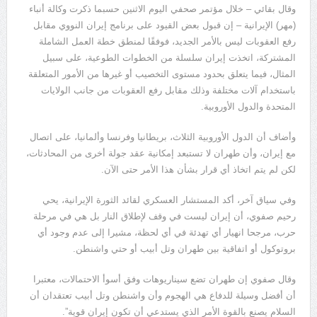
وقال بقائي – خلال مؤتمر صحفي اليوم الاثنين حسبما ذكرت وكالة أنباء
(مهر) الإيرانية – إن قبول بعض القيود على برنامج إيران النووي مقابل
رفع العقوبات ليس بالأمر الجديد، فوفقًا لمنطق خطة العمل الشاملة
المشتركة، اتخذت إيران سلسلة من الخطوات الطوعية، على سبيل
المثال، فيما يتعلق بحدود مستوى التخصيب أو غيرها من الأمور المتعلقة
باستخدام آلات مختلفة وذلك مقابل رفع العقوبات من جانب الولايات
المتحدة والدول الأوروبية.
وأضاف أن الدول الأوروبية الثلاث، بريطانيا وفرنسا وألمانيا، على اتصال
مع إيران، وأن طهران لا تستبعد إمكانية عقد جولة أخرى من المحادثات،
لكن لم يتم اتخاذ أي قرار بشأن هذا الأمر حتى الآن.
وفي سياق آخر، أكد المستشار العسكري لقائد الثورة الإيرانية، يحي
رحيم صفوي، أن إيران ليست في وقف لإطلاق النار بل هي في مرحلة
حرب، مرجحا انهيار أي تهدئة في أي لحظة، مشيرا إلى عدم وجود أي
بروتوكول أو اتفاقية بين طهران وتل أبيب أو حتي واشنطن.
وقال صفوي إن طهران تضع سيناريوهات وفق أسوأ الاحتمالات، معتبرا
أن أفضل وسيلة للدفاع هي الهجوم وأن واشنطن وتل أبيب تعتقدان أن
السلام يصنع بالقوة الأمر الذي يستدعي أن تكون إيران قوية”.