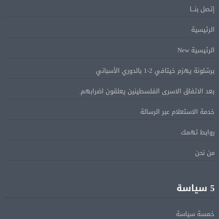
إتصل بنـــا
ماكرون: الاتحاد الأوروبى وشركاؤه سيواصلون زيادة الضغط
05 أغسطس
على روسيا لوقف الحرب بأوكرانيا
الرئيسية
الرئيسية New
البيان الختامى لاجتماع عمّان الوزارى يدين الإجراءات
05 أغسطس
الإسرائيلية بالقدس.. ويطلق تحركا دوليا لوقفها
برشلونة يهزم خيتافي 2-1 بالدوري الأسباني
بعد الاتفاق الاسرى الفلسطينين يعلقون اضرابهم.
ترامب: مضيق هرمز سيفتح قريبًا أو ستواجه إيران ضربة
05 أغسطس
خدمة الاستعلام عبر الرسالة
قاسية
روابط تهمك
الرئيس السيسى يؤكد لرئيس وزراء اليونان تضامن مصر
05 أغسطس
من نحن
الكامل مع اليونان في مواجهة تداعيات حرائق الغابات
الرئيس السيسى يستقبل ملك البحرين فى مطار العلمين
05 أغسطس
5 سياسة
فى زيارة لتعزيز أواصر الأخوة الراسخة بين البلدين
الشقيقين
خمسة سياسة