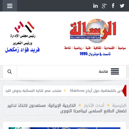
قائمة
حول أرباح Maleficent
منتخب مصر للكرة النسائية يخوض الليلة مباراة وداع أمم 
عيات حرائق الغابات
الرئيسية
أحدث الأخبار
الخارجية الإيرانية: مستعدون لاتخاذ تدابير
لضمان الطابع السلمى لبرنامجنا النووى