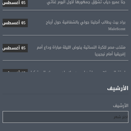
براد بيت يطالب أنجلينا جولي بالشفافية حول أرباح
05 أغسطس
Maleficent
منتخب مصر للكرة النسائية يخوض الليلة مباراة وداع أمم
05 أغسطس
إفريقيا أمام نيجيريا
استقبال جماهيرى حاشد لمحمد صلاح لدى وصوله إلى تركيا
05 أغسطس
لإتمام انتقاله إلى طرابزون سبور
الأرشيف
رسميًا.. انطلاق الدورى الممتاز 21 أغسطس.. وقمة الزمالك
05 أغسطس
والأهلى 11 أكتوبر
الأرشيف
مباحثات لبنانية – أممية حول دعم لبنان وتطورات الأوضاع
05 أغسطس
فى المنطقة