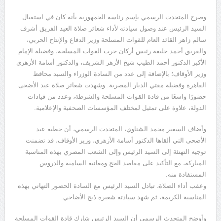
وصرح المتحدث الرسمي باِسم رئاسة الجمهورية بأنه كان في استقبال
السيد الرئيس عند وصول سيادته لأداء شعائر صلاة العيد الفريق أشرف
سالم زاهر القائد العام للقوات المسلحة وزير الدفاع والإنتاج الحربي،
والفريق أحمد خليفة رئيس أركان حرب القوات المسلحة، وفضيلة الإمام
الأكبر الدكتور أحمد الطيب شيخ الأزهر الشريف، والدكتور أسامة الأزهري
وزير الأوقاف؛ بالإضافة إلى عدد من السادة الوزراء والسيد محافظ
القاهرة وفضيلة مفتي الديار المصرية. وشهدت شعائر صلاة عيد الأضحى
حضورًا واسعًا من قادة القوات المسلحة والشرطة، وعدد من قيادات
الدولة، علاوة على تمثيل لمختلف المؤسسات الصحفية والإعلامية.
وأضاف السفير محمد الشناوي، المتحدث الرسمي، أن خطبة عيد
الأضحى التي ألقاها الدكتور أسامة الأزهري، وزير الأوقاف، قد تضمنت
توجيه التهنئة إلى السيد الرئيس وإلى الشعب المصري بهذه المناسبة
المباركة، مع التأكيد على مقاصد الحج ومعانيه السامية والدروس
المستفادة منه.
وعقب أداء الصلاة، تبادل السيد الرئيس مع السادة الحضور التهاني بهذه
المناسبة الكريمة، ثم شهد سيادته شعيرة ذبح الأضاحي.
وأوضح المتحدث الرسمي أن السيد الرئيس شارك قادة القوات المسلحة