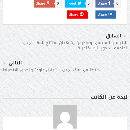
Share
0
Tweet
0
Share
0
Share
Share
السابق
الرئيسان السيسى وماكرون يشهدان افتتاح المقر الجديد
لجامعة سنجور بالإسكندرية
التالى
​طنطا في عهد جديد.. “عادل داود” وتحدي الانضباط
نبذة عن الكاتب