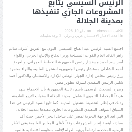
الرئيس السيسي يتابع
المشروعات الجاري تنفيذها
بمدينة الجلالة
الكاتب:
elressala
on:
مايو 10, 2026
In:
أحدث الأخبار
,
الأخبــــار
,
عربي و دولي
لا يوجد تعليقات
اجتمع السيد الرئيس عبد الفتاح السيسي، اليوم، مع الفريق أشرف سالم
زاهر القائد العام للقوات المسلحة وزير الدفاع والإنتاج الحربي، واللواء
أمير سيد أحمد مستشار رئيس الجمهورية للتخطيط العمراني، والفريق
أحمد الشاذلي مستشار رئيس الجمهورية للشئون المالية، واللواء محمود
رزق رئيس مجلس إدارة الجهاز الوطني للإدارة والاستثمار، والدكتور أحمد
شلبي الرئيس التنفيذي لشركة تطوير مصر.
وصرح المتحدث الرسمي باسم رئاسة الجمهورية بأن الاجتماع شهد
عرضاً للمخطط التنموي الشامل لمدينة الجلالة للسنوات الاربع القادمة،
وذلك في إطار التخطيط لتشغيل المدينة. كما تابع السيد الرئيس في هذا
السياق الموقف التنفيذي للمشروعات الجاري تنفيذها بمدينة الجلالة،
التي تُعد الواجهة البحرية لمصر على ساحل البحر الأحمر، حيث أكد
سيادته أهمية إنجاز المشروعات وفقاً لأعلى المعايير العالمية وفي الأطر
الزمنية المحددة، ارتباطاً برؤية الدولة لإقامة منظومة اقتصادية عالمية