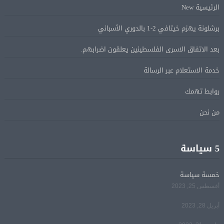
الإسرائيلية بالقدس.. ويطلق تحركا دوليا لوقفها
الرئيسية New
برشلونة يهزم خيتافي 2-1 بالدوري الأسباني
ترامب: مضيق هرمز سيفتح قريبًا أو ستواجه إيران ضربة
05 أغسطس
قاسية
بعد الاتفاق الاسرى الفلسطينين يعلقون اضرابهم.
خدمة الاستعلام عبر الرسالة
الرئيس السيسى يؤكد لرئيس وزراء اليونان تضامن مصر
05 أغسطس
الكامل مع اليونان في مواجهة تداعيات حرائق الغابات
روابط تهمك
من نحن
الرئيس السيسى يستقبل ملك البحرين فى مطار العلمين
05 أغسطس
فى زيارة لتعزيز أواصر الأخوة الراسخة بين البلدين
الشقيقين
5 سياسة
خمسة سياسة
مي سليم: سعيدة بالعودة الى الكوميديا
04 أغسطس
أغسطس 25, 2023
أبريل 28, 2023