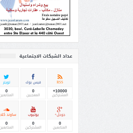
عداد الشبكات الاجتماعية
RSS
فيس بوك
تويتر
0
0
10000+
المشتركين
المعجبين
المتابعين
جوجل+
يوتيوب
ساوند كلاو
0
0
0
المتابعين
المشتركين
المتابعين