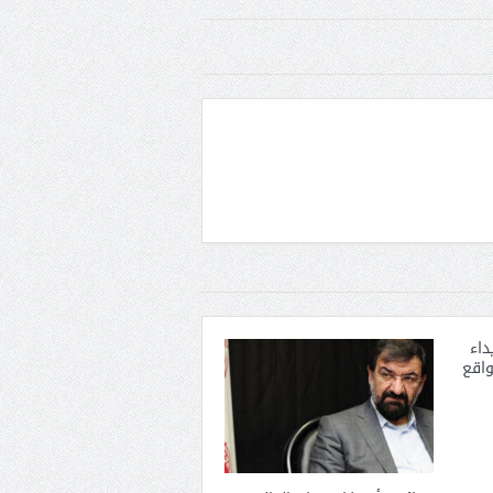
داء
اقع