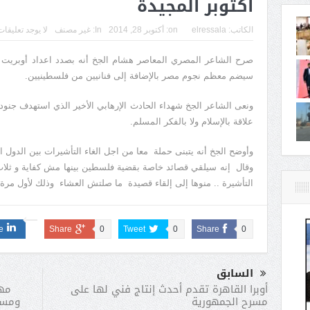
أكتوبر المجيدة
الكاتب:
elressala
on:
أكتوبر 28, 2014
In:
غير مصنف
لا يوجد تعليقات
صرح الشاعر المصري المعاصر هشام الجخ أنه بصدد اعداد أوبريت 
سيضم معظم نجوم مصر بالإضافة إلى فنانيين من فلسطينيين.
ونعى الشاعر الجخ شهداء الحادث الإرهابي الأخير الذي استهدف جنو
علاقة بالإسلام ولا بالفكر المسلم.
وأوضح الجخ أنه يتبنى حملة معا من اجل الغاء التأشيرات بين الدول ال
وقال إنه سيلقي قصائد خاصة بقضية فلسطين بينها مش كفاية و ثلا
التأشيرة .. منوها إلى إلقاء قصيدة ما صلتش العشاء وذلك لأول مرة 
e
Share
0
Tweet
0
Share
0
السابق
مهر
أوبرا القاهرة تقدم أحدث إنتاج فني لها على
ومسر
مسرح الجمهورية