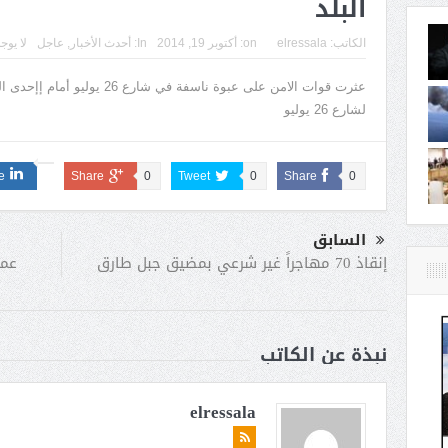
البلد
الكاتب:
elressala
on:
أكتوبر 19, 2014
In:
أحدث الأخبار
,
عاجل
لا يوج
عثرت قوات الامن على عبوة ناسفة 
لشارع 26 يوليو
e
Share
0
Tweet
0
Share
0
السابق
عمر
إنقاذ 70 مهاجراً غير شرعي بمضيق جبل طارق
نبذة عن الكاتب
elressala