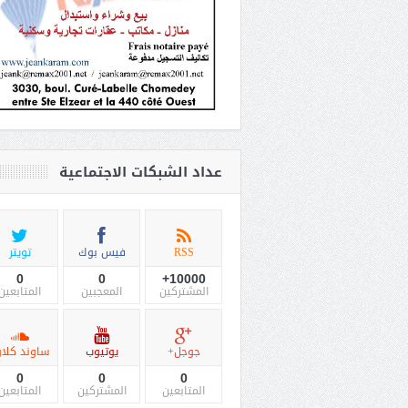
عداد الشبكات الاجتماعية
RSS
فيس بوك
تويتر
0
0
10000+
المشتركين
المعجبين
المتابعين
جوجل+
يوتيوب
ساوند كلاو
0
0
0
المتابعين
المشتركين
المتابعين