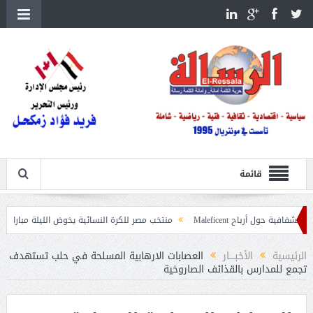
قائمة
اح Maleficent
منتخب مصر للكرة النسائية يخوض الليلة مباراة وداع أمم إفريقي
حرائق الغابات
الرئيسية
الأخبــــار
العصابات الارهابية المسلحة في حلب تستهدف
تجمع للمدارس بالقذائف الصاروخية