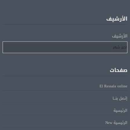
05 أغسطس
إفريقيا أمام نيجيريا
الأرشيف
استقبال جماهيرى حاشد لمحمد صلاح لدى وصوله إلى تركيا
05 أغسطس
لإتمام انتقاله إلى طرابزون سبور
الأرشيف
رسميًا.. انطلاق الدورى الممتاز 21 أغسطس.. وقمة الزمالك
05 أغسطس
والأهلى 11 أكتوبر
صفحات
مباحثات لبنانية – أممية حول دعم لبنان وتطورات الأوضاع
05 أغسطس
فى المنطقة
El Ressala online
إتصل بنـــا
ماكرون: الاتحاد الأوروبى وشركاؤه سيواصلون زيادة الضغط
05 أغسطس
على روسيا لوقف الحرب بأوكرانيا
الرئيسية
الرئيسية New
البيان الختامى لاجتماع عمّان الوزارى يدين الإجراءات
05 أغسطس