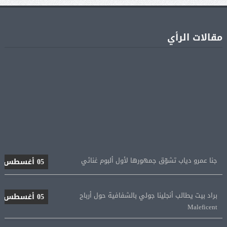
مقالات الرأي
جنا عمرو دياب تشوّق جمهورها لأول ألبوم غنائي
05 أغسطس
براد بيت يطالب أنجلينا جولي بالشفافية حول أرباح
05 أغسطس
Maleficent
منتخب مصر للكرة النسائية يخوض الليلة مباراة وداع أمم