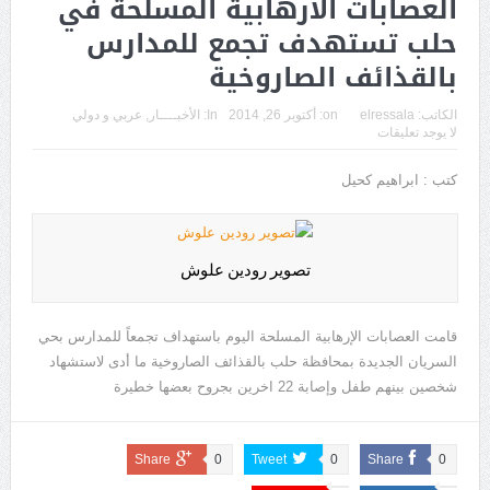
العصابات الارهابية المسلحة في
حلب تستهدف تجمع للمدارس
بالقذائف الصاروخية
الكاتب:
elressala
on:
أكتوبر 26, 2014
In:
الأخبــــار
,
عربي و دولي
لا يوجد تعليقات
كتب : ابراهيم كحيل
تصوير رودين علوش
قامت العصابات الإرهابية المسلحة اليوم باستهداف تجمعاً للمدارس بحي
السريان الجديدة بمحافظة حلب بالقذائف الصاروخية ما أدى لاستشهاد
شخصين بينهم طفل وإصابة 22 اخرين بجروح بعضها خطيرة
Share
0
Tweet
0
Share
0