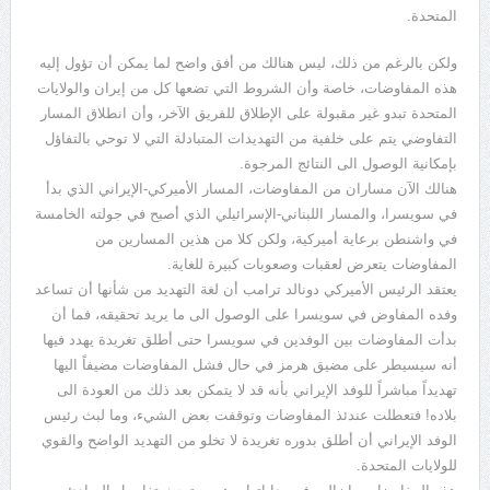
المتحدة.
ولكن بالرغم من ذلك، ليس هنالك من أفق واضح لما يمكن أن تؤول إليه
هذه المفاوضات، خاصة وأن الشروط التي تضعها كل من إيران والولايات
المتحدة تبدو غير مقبولة على الإطلاق للفريق الآخر، وأن انطلاق المسار
التفاوضي يتم على خلفية من التهديدات المتبادلة التي لا توحي بالتفاؤل
بإمكانية الوصول الى النتائج المرجوة.
هنالك الآن مساران من المفاوضات، المسار الأميركي-الإيراني الذي بدأ
في سويسرا، والمسار اللبناني-الإسرائيلي الذي أصبح في جولته الخامسة
في واشنطن برعاية أميركية، ولكن كلا من هذين المسارين من
المفاوضات يتعرض لعقبات وصعوبات كبيرة للغاية.
يعتقد الرئيس الأميركي دونالد ترامب أن لغة التهديد من شأنها أن تساعد
وفده المفاوض في سويسرا على الوصول الى ما يريد تحقيقه، فما أن
بدأت المفاوضات بين الوفدين في سويسرا حتى أطلق تغريدة يهدد فيها
أنه سيسيطر على مضيق هرمز في حال فشل المفاوضات مضيفاً اليها
تهديداً مباشراً للوفد الإيراني بأنه قد لا يتمكن بعد ذلك من العودة الى
بلاده! فتعطلت عندئذ المفاوضات وتوقفت بعض الشيء، وما لبث رئيس
الوفد الإيراني أن أطلق بدوره تغريدة لا تخلو من التهديد الواضح والقوي
للولايات المتحدة.