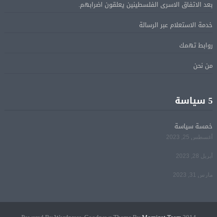
بعد الاتفاق الاسرى الفلسطينين يعلقون اضرابهم.
خدمة الاستعلام عبر الرسالة
الاقتصاد الكندي أضاف 75.000 وظيفة والبطالة تراجعت
08 أغسطس
إلى 6,4%
روابط تهمك
من نحن
وزير الخارجية يبحث هاتفياً مع نظيره العراقي التطورات
08 أغسطس
الإقليمية
5 سياسة
هجوم للدعم السريع على بئر سليبة والجيش السودانى
08 أغسطس
يتصدى له
خمسة سياسة
أغسطس 25, 2023
مصر تدين استهداف ناقلة نفط إماراتية في مضيق هرمز
08 أغسطس
أبريل 28, 2023
مارس 31, 2023