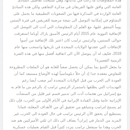
هذه المفاوضات ما زالت في بداياتها، وهي ستبحث تفاصيل المبادئ
العامة التي وافق عليها الفريقان في مذكرة التفاهم، ولكن هذه المبادئ
العامة الواردة في المذكرة فيها من الصعوبات التطبيقية ما يحمل على
التشاؤم في إمكانية التوصل الى نتيجة مرضية للفريقين في فترة الستين
يوماً المتفق عليها، مع العلم أن المفاوضات التي أدت الى التوصل الى
الإتفاقية النووية عام 2015 أيام الرئيس الأسبق باراك أوباما استغرقت
حوالى السنتين، والرئيس ترامب كان اعتبر تلك الإتفاقية من أسوأ
الإتفاقات التي عقدتها الولايات المتحدة في تاريخها وانسحب منها عام
2018، فكيف له أن يتوصل الآن الى اتفاقية أفضل منها في هذه الفترة
الزمنية القصيرة؟
ما يجعل التنبؤ بما يمكن أن يحصل صعباً للغاية هو أن الملفات المطروحة
للتفاوض معقدة جدا إذ أن حلاً دبلوماسياً لهذه الأوضاع مستبعد كما أن
العودة الى الحرب من قبل الولايات المتحدة أمر صعب أيضا رغم
التهديدات التي يطلقها باستمرار الرئيس ترامب إذ بالرغم من ما قام به
مع إسرائيل من هجمات أدت الى تدمير قسم غير قليل من المنشآت
الإيرانية عامة وقتل القيادة الإيرانية في الأيام الأولى من الحرب، فإن ذلك
لم يسمح لترامب ونتنياهو من تحقيق أي من الأهداف المعلنة، فماذا
يستطيع أن يحقق الآن الرئيس ترامب في حال العودة الى الحرب غير
المزيد من الدمار في إيران؟ يضاف الى ذلك ان ثلثي الأميركيين هم ضد
الحرب وهذا ما سيجعل ترامب يتردد كثيراً قبل القيام بعمليات عسكرية