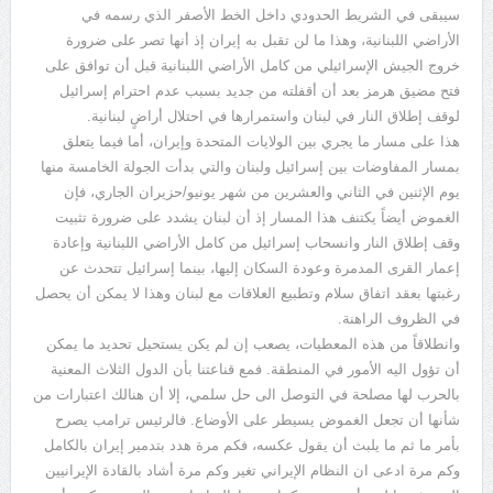
سيبقى في الشريط الحدودي داخل الخط الأصفر الذي رسمه في
الأراضي اللبنانية، وهذا ما لن تقبل به إيران إذ أنها تصر على ضرورة
خروج الجيش الإسرائيلي من كامل الأراضي اللبنانية قبل أن توافق على
فتح مضيق هرمز بعد أن أقفلته من جديد بسبب عدم احترام إسرائيل
لوقف إطلاق النار في لبنان واستمرارها في احتلال أراضٍ لبنانية.
هذا على مسار ما يجري بين الولايات المتحدة وإيران، أما فيما يتعلق
بمسار المفاوضات بين إسرائيل ولبنان والتي بدأت الجولة الخامسة منها
يوم الإثنين في الثاني والعشرين من شهر يونيو/حزيران الجاري، فإن
الغموض أيضاً يكتنف هذا المسار إذ أن لبنان يشدد على ضرورة تثبيت
وقف إطلاق النار وانسحاب إسرائيل من كامل الأراضي اللبنانية وإعادة
إعمار القرى المدمرة وعودة السكان إليها، بينما إسرائيل تتحدث عن
رغبتها بعقد اتفاق سلام وتطبيع العلاقات مع لبنان وهذا لا يمكن أن يحصل
في الظروف الراهنة.
وانطلاقاً من هذه المعطيات، يصعب إن لم يكن يستحيل تحديد ما يمكن
أن تؤول اليه الأمور في المنطقة. فمع قناعتنا بأن الدول الثلاث المعنية
بالحرب لها مصلحة في التوصل الى حل سلمي، إلا أن هنالك اعتبارات من
شأنها أن تجعل الغموض يسيطر على الأوضاع. فالرئيس ترامب يصرح
بأمر ما ثم ما يلبث أن يقول عكسه، فكم مرة هدد بتدمير إيران بالكامل
وكم مرة ادعى ان النظام الإيراني تغير وكم مرة أشاد بالقادة الإيرانيين