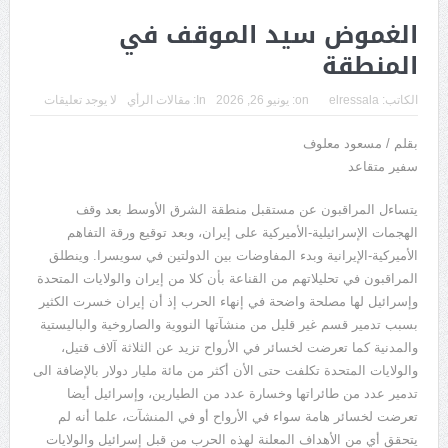
الغموض سيد الموقف في
المنطقة
الكاتب:
elressala
on:
يونيو 26, 2026
In:
مقالات الرأي
لا يوجد تعليقات
بقلم / مسعود معلوف
سفير متقاعد
يتساءل المراقبون عن مستقبل منطقة الشرق الأوسط بعد وقف
الهجمات الإسرائيلية-الأميركية على إيران، وبعد توقيع ورقة التفاهم
الأميركية-الإيرانية وبدء المفاوضات بين الدولتين في سويسرا. وينطلق
المراقبون في تحليلاتهم من القناعة بأن كلا من إيران والولايات المتحدة
وإسرائيل لها مصلحة واضحة في إنهاء الحرب إذ أن إيران خسرت الكثير
بسبب تدمير قسم غير قليل من منشآتها النووية والصاروخية والباليستية
والمدنية كما تعرضت لخسائر في الأرواح تزيد عن الثلاثة آلاف قتيل،
والولايات المتحدة تكلفت حتى الأن أكثر من مائة مليار دولار بالإضافة الى
تدمير عدد من طائراتها وخسارة عدد من الطيارين، وإسرائيل أيضا
تعرضت لخسائر هامة سواء في الأرواح أو في المنشآت، علما أنه لم
يتحقق أي من الأهداف المعلنة لهذه الحرب من قبل إسرائيل والولايات