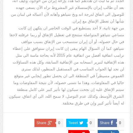
الجدد ثم ما لبث أن هددهم كما هدد بإزالة إيران من الوجود، وكيف أنه،
بعد أن طالب إيران بالإستسلام غير المشروط نراه الآن يسعى جهده
للوصول الى اتفاق لدرجة انه وبخ نتنياهو وأهانه لأن أعماله في لبنان من
شأنها أن تعطل الإتفاق مع إيران.
من جهة ثانية، لا أحد يستطيع في الوقت الحاضر ان يتكهن إن كانت
مساعي نتنياهو المتواصلة ستنجح في تعطيل الإتفاق أو ربما عرقلته لاحقا
في حال حصوله، أو أن إيران ستنسحب من الإتفاق بسبب مواقف
نتنياهو، كما أن السؤال الهام يبقى إن كانت إيران ستوافق على إعطاء
ترامب اتفاقية أفضل من اتفاقية عام 2015 لأنه بحاجة ماسة الى مثل
هذه الإتفاقية لتبرير انسحابه من الإتفاقية السابقة، وكل هذه التساؤلات
لن نجد لها الجواب المناسب في المستقبل المنظور، لذلك سنرى
الغموض مسيطراً في المنطقة الى ان يحصل تطور إيجابي غير متوقع
حاليا في المفاوضات، وهذا ما نتمنى حصوله، لأن نتيجة المفاوضات وما
سيتم الإتفاق عليه إن نجحت سيكون لها تأثير كبير على كامل منطقة
الشرق الأوسط، وكذلك عدم التوصل، لا سمح الله، الى أي اتفاق، سيكون
له أيضاً تأثير كبير وإن في طرق مختلفة.
Share
0
Tweet
0
Share
0