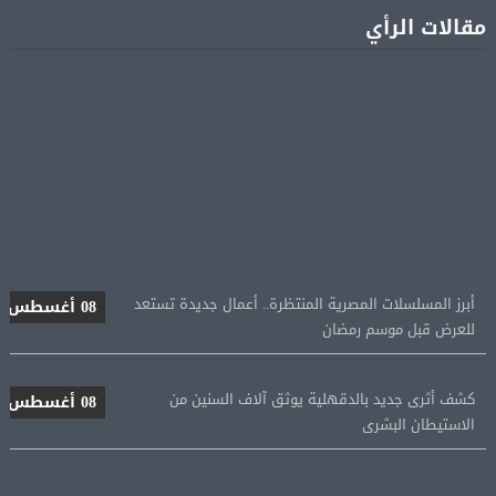
مقالات الرأي
أبرز المسلسلات المصرية المنتظرة.. أعمال جديدة تستعد
08 أغسطس
للعرض قبل موسم رمضان
كشف أثرى جديد بالدقهلية يوثق آلاف السنين من
08 أغسطس
الاستيطان البشرى
اتحاد الكرة يطلب استضافة أمم إفريقيا تحت 23 عامًا
08 أغسطس
المؤهلة لأولمبياد 2028