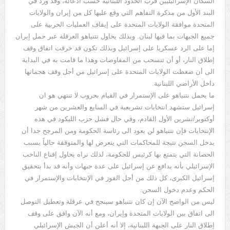
السكان الإسرائيليين قرب الحدود اللبنانية حسب ادعائه، وقد ورد في
البند الأول من مذكرة التفاهم التي وقع عليها كل من إيران والولايات
المتحدة موافقة الولايات المتحدة على إيقاف العمليات الحربية على
جميع الجبهات بما فيها لبنان. وبذلك يحاول نتنياهو العرقلة عبر حمل إيران
إما على الرد عسكريا على إسرائيل وبذلك تكون قد خرقت اتفاق وقف
إطلاق النار، أو أن تنسحب من المفاوضات وهذا ما قامت به في البداية
الى أن ضغطت الولايات المتحدة على إسرائيل من أجل وقف هجماتها
داخل الأراضي اللبنانية.
ما يحمل نتنياهو على الإستمرار في القيام بحروب لا تنتهي هو ان
إسرائيل ستشهد انتخابات تشريعية في السابع والعشرين من شهر
أوكتوبر/تشرين الأول القادم، وفي حال فشل حزب الليكود في هذه
الإنتخابات فإن نتنياهو لن يعود الى رئاسة الحكومة ومن المرجح جدا أن
يدخل السجن نتيجة للمحاكمات التي يتعرض لها والمتوقفة حالياً بسبب
الحصانة التي يتمتع بها كرئيس للحكومة، لذلك نراه يحاول إقناع الناخب
الإسرائيلي بأنه يدافع عن إسرائيل على عدة جبهات وأنه قد بدأ بتحقيق
إسرائيل الكبرى، كل ذلك من أجل الفوز في الإنتخابات والإستمرار في
الحكم وعدم دخول السجن.
ليس من الواضح الآن إن كان نتنياهو سينجح في عرقلة وتعطيل التوصل
الى اتفاق بين الولايات المتحدة وإيران، ومع أنه الآن وافق على وقف
إطلاق النار على الجبهة اللبنانية، إلا أنه أعلن أن الجيش الإسرائيلي