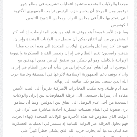
مجددا والولايات المتحدة ستشهد انتخابات تشريعية في مطلع شهر
نوفمبر ومن المرجح أن يخسر حزب الرئيس ترامب الجمهوري الأكثرية
التي يتمتع بها حالياً في مجلس النواب ومجلس الشيوخ التابعين
للكونغرس.
وما يزيد الأمر غموضاً هو موقف نتنياهو من هذه المفاوضات، إذ أنه أكثر
المتضررين من أي اتفاق يمكن أن يحصل بين الولايات المتحدة وإيران،
فهو قد أخذ إسرائيل واستدرج الولايات المتحدة الى هذه الحرب معلنا
هدفين واضحين: تغيير النظام في إيران وتدمير القدرة العسكرية والنووية
الإيرانية بالكامل، وهو لم يتمكن من تحقيق أي من هذين الهدفين مع
التوضيح ان أي اتفاق أميركي-إيراني من شأنه أن يعزز النظام في إيران
وان لا يوقف دعم الجمهورية الإسلامية لأذرعها في المنطقة وخاصة حزب
الله الذي يسعى نتنياهو بكل طاقته الى إنهائه.
منذ أيام قليلة، وجه مكتب المخابرات الأميركية تقريراً الى البيت الأبيض
مفاده أن إسرائيل ستسعى الى عرقلة المفاوضات بين إيران والولايات
المتحدة من أجل عدم التوصل الى اتفاق بين الدولتين. وبما أن نتنياهو
يرى صعوبة في القيام بعمليات عسكرية أحادية مباشرة ضد أيران في
الوقت الذي تتفاوض فيه هذه الأخيرة مع الولايات المتحدة لإنهاء الحرب،
فهو يحاول العرقلة عبر البوابة اللبنانية إذ يستمر في العمليات العسكرية
ضد لبنان مدعيا أنه يحارب حزب الله الذي يشكل خطراً كبيراً على