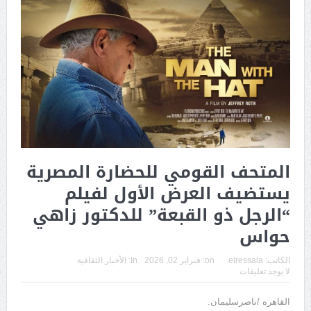
المتحف القومي للحضارة المصرية
يستضيف العرض الأول لفيلم
“الرجل ذو القبعة” للدكتور زاهي
حواس
الكاتب:
elressala
on:
فبراير 02, 2026
In:
الأخبار الثقافية
لا يوجد تعليقات
القاهره /ناصرسليمان.