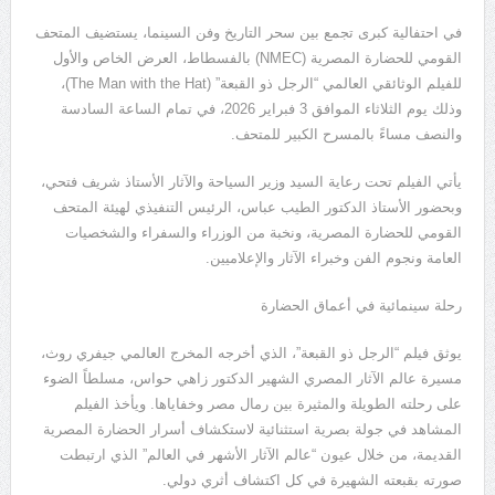
في احتفالية كبرى تجمع بين سحر التاريخ وفن السينما، يستضيف المتحف
القومي للحضارة المصرية (NMEC) بالفسطاط، العرض الخاص والأول
للفيلم الوثائقي العالمي “الرجل ذو القبعة” (The Man with the Hat)،
وذلك يوم الثلاثاء الموافق 3 فبراير 2026، في تمام الساعة السادسة
والنصف مساءً بالمسرح الكبير للمتحف.
يأتي الفيلم تحت رعاية السيد وزير السياحة والآثار الأستاذ شريف فتحي،
وبحضور الأستاذ الدكتور الطيب عباس، الرئيس التنفيذي لهيئة المتحف
القومي للحضارة المصرية، ونخبة من الوزراء والسفراء والشخصيات
العامة ونجوم الفن وخبراء الآثار والإعلاميين.
رحلة سينمائية في أعماق الحضارة
يوثق فيلم “الرجل ذو القبعة”، الذي أخرجه المخرج العالمي جيفري روث،
مسيرة عالم الآثار المصري الشهير الدكتور زاهي حواس، مسلطاً الضوء
على رحلته الطويلة والمثيرة بين رمال مصر وخفاياها. ويأخذ الفيلم
المشاهد في جولة بصرية استثنائية لاستكشاف أسرار الحضارة المصرية
القديمة، من خلال عيون “عالم الآثار الأشهر في العالم” الذي ارتبطت
صورته بقبعته الشهيرة في كل اكتشاف أثري دولي.