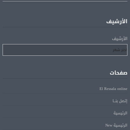
منتخب مصر للكرة النسائية يخوض الليلة مباراة وداع أمم
05 أغسطس
إفريقيا أمام نيجيريا
الأرشيف
استقبال جماهيرى حاشد لمحمد صلاح لدى وصوله إلى تركيا
05 أغسطس
لإتمام انتقاله إلى طرابزون سبور
الأرشيف
رسميًا.. انطلاق الدورى الممتاز 21 أغسطس.. وقمة الزمالك
05 أغسطس
والأهلى 11 أكتوبر
صفحات
مباحثات لبنانية – أممية حول دعم لبنان وتطورات الأوضاع
05 أغسطس
فى المنطقة
El Ressala online
إتصل بنـــا
ماكرون: الاتحاد الأوروبى وشركاؤه سيواصلون زيادة الضغط
05 أغسطس
على روسيا لوقف الحرب بأوكرانيا
الرئيسية
الرئيسية New
البيان الختامى لاجتماع عمّان الوزارى يدين الإجراءات
05 أغسطس