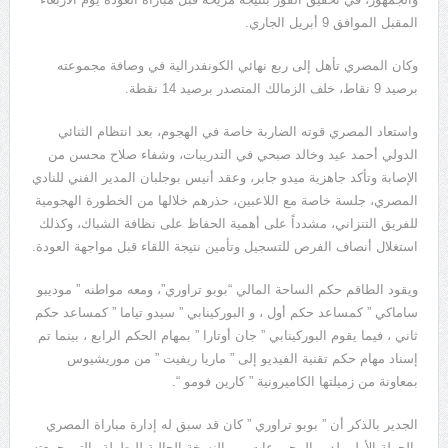
المقبل الموافق 9 أبريل الجاري.
وكان المصري تأهل إلى ربع نهائي الكونفدرالية في وصافة مجموعته
برصيد 9 نقاط، خلف الزمالك المتصدر برصيد 14 نقطة.
واستعاد المصري قوته الضاربة خاصة في الهجوم، بعد انتظام الثنائي
الدولي أحمد عيد وخالد صبحي في التدريبات، وشفاء صلاح محسن من
الإصابة وتأكد جاهزية ميدو جابر، وعقد أنيس بوجلبان المدير الفني للنادي
المصري، جلسة خاصة مع اللاعبين، حذرهم خلالها من الخطورة الهجومية
للفريق التنزاني، مشدداً على أهمية الحفاظ على نظافة الشباك، وكذلك
استغلال أنصاف الفرص للتسجيل وتأمين نتيجة اللقاء قبل مواجهة العودة.
ويقود الطاقم حكم الساحة المالي “بوبو تراوري”، ومعه مواطنه ” موديبو
ساماكي ” كمساعد حكم أول ، و البوركينابي ” سيدو تياما ” كمساعد حكم
ثاني ، فيما يقوم البوركينابي ” جان أوتارا ” بمهام الحكم الرابع ، بينما تم
إسناد مهام حكم تقنية الفيديو إلى ” ماريا ريفيت ” من موريشيوس
بمعاونة من زميلتها الكاميرونية ” كارين فومو “.
الجدير بالذكر أن ” بوبو تراوري ” كان قد سبق له إدارة مباراة المصري
بالجولة الأولى لدور المجموعات من النسخة الحالية للبطولة والتي جمعته