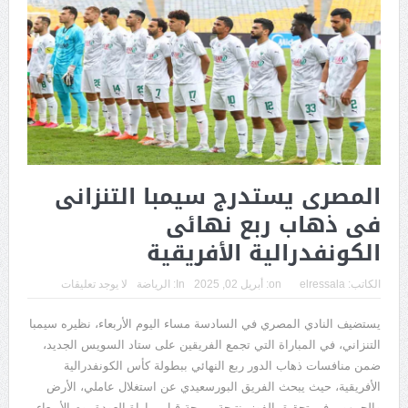
المصرى يستدرج سيمبا التنزانى
فى ذهاب ربع نهائى
الكونفدرالية الأفريقية
الكاتب:
elressala
on:
أبريل 02, 2025
In:
الرياضة
لا يوجد تعليقات
يستضيف النادي المصري في السادسة مساء اليوم الأربعاء، نظيره سيمبا
التنزاني، في المباراة التي تجمع الفريقين على ستاد السويس الجديد،
ضمن منافسات ذهاب الدور ربع النهائي ببطولة كأس الكونفدرالية
الأفريقية، حيث يبحث الفريق البورسعيدي عن استغلال عاملي، الأرض
والجمهور، في تحقيق الفوز بنتيجة مريحة قبل مباراة العودة يوم الأربعاء