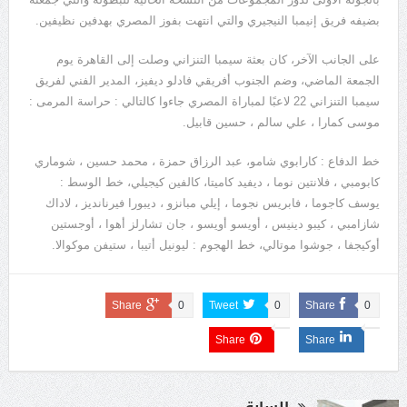
بضيفه فريق إنيمبا النيجيري والتي انتهت بفوز المصري بهدفين نظيفين.
على الجانب الآخر، كان بعثة سيمبا التنزاني وصلت إلى القاهرة يوم
الجمعة الماضي، وضم الجنوب أفريقي فادلو ديفيز، المدير الفني لفريق
سيمبا التنزاني 22 لاعبًا لمباراة المصري جاءوا كالتالي : حراسة المرمى :
موسى كمارا ، علي سالم ، حسين قابيل.
خط الدفاع : كارابوي شامو، عبد الرزاق حمزة ، محمد حسين ، شوماري
كابومبي ، فلانتين نوما ، ديفيد كاميتا، كالفين كيجيلي، خط الوسط :
يوسف كاجوما ، فابريس نجوما ، إيلي مبانزو ، ديبورا فيرنانديز ، لاداك
شازامبي ، كيبو دينيس ، أويسو أويسو ، جان تشارلز أهوا ، أوجستين
أوكيجفا ، جوشوا موتالي، خط الهجوم : ليونيل أتيبا ، ستيفن موكوالا.
Share
0
Tweet
0
Share
0
Share
Share
السابق