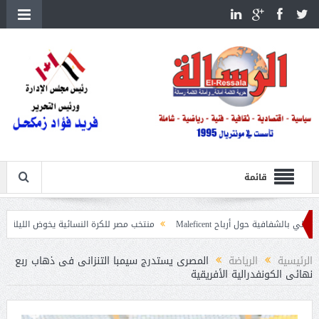
قائمة
رباح Maleficent
منتخب مصر للكرة النسائية يخوض الليلة مباراة وداع أمم إفريق
 حرائق الغابات
الرئيسية
الرياضة
المصرى يستدرج سيمبا التنزانى فى ذهاب ربع
نهائى الكونفدرالية الأفريقية