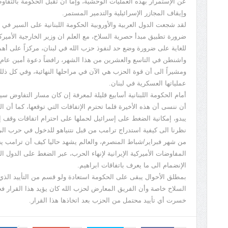
عن الإستمرار بهذه العمليات الوحشية، وإما أن تقبل الحكومة بالتفا
وإيقاف المجازر الإسرائيلية والتدمير المستمر.
لقد شجعت الدول العربية والأوروبية الحكومة اللبنانية على السير في
ضرورة تطبيق مبدأ حصرية السلاح، مع العلم ان وزير الخارجية الأمير
للغاية على ضرورة وضع حد لنفوذ حزب الله في لبنان، مركزاً على أه
واشنطن في التاسع والعشرين من هذا الشهر، رافضاً دعوة أمين عام 
ومشيراً الى أن قوة الحزب هي الآن في مراحلها النهائية، وفي كل ذل
عملياتها العسكرية في لبنان.
أمام الحكومة اللبنانية أسابيع قليلة لمعرفة إن كان مسار التفاوض س
أن ننسى أن هذه الأخيرة قلما تحترم الإتفاقات التي توقعها، كما أن ا
يبدو، إمكانية الضغط على إسرائيل لحملها على احترام اتفاقات وقف إط
نظرنا الى كيفية استدراج ترامب من قبل نتنياهو للدخول في حرب الى
من شهر فبراير/شباط المنصرم، والعالم يشهد حاليا كيف أن ترامب ي
المفاوضات الأميركية الإيرانية لإنهاء الحرب، عبر الضغط على الدول الع
الإنضمام الى ما يعرف باتفاقات ابراهيم.
بمطلق الأحوال يبقى على الحكومة استعادة ولو قسم من التأييد الذ
السلاح خاصة وأن الفريق المعارض لحزب الله كان يؤيد هذا القرار فخا
خسرت أي تأييد محتمل من الحزب بعد اتخاذها هذا القرار.