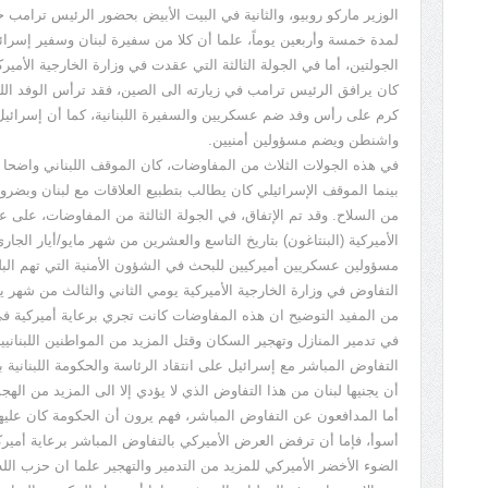
الوزير ماركو روبيو، والثانية في البيت الأبيض بحضور الرئيس ترامب 
لمدة خمسة وأربعين يوماً، علما أن كلا من سفيرة لبنان وسفير إسرا
الجولتين، أما في الجولة الثالثة التي عقدت في وزارة الخارجية الأمي
كان يرافق الرئيس ترامب في زيارته الى الصين، فقد ترأس الوفد ال
كرم على رأس وفد ضم عسكريين والسفيرة اللبنانية، كما أن إسرائيل
واشنطن ويضم مسؤولين أمنيين.
في هذه الجولات الثلاث من المفاوضات، كان الموقف اللبناني واضحا 
بينما الموقف الإسرائيلي كان يطالب بتطبيع العلاقات مع لبنان وبضرور
من السلاح. وقد تم الإتفاق، في الجولة الثالثة من المفاوضات، على 
الأميركية (البنتاغون) بتاريخ التاسع والعشرين من شهر مايو/أيار الجار
مسؤولين عسكريين أميركيين للبحث في الشؤون الأمنية التي تهم البل
التفاوض في وزارة الخارجية الأميركية يومي الثاني والثالث من شهر يو
من المفيد التوضيح ان هذه المفاوضات كانت تجري برعاية أميركية ف
في تدمير المنازل وتهجير السكان وقتل المزيد من المواطنين اللبنان
التفاوض المباشر مع إسرائيل على انتقاد الرئاسة والحكومة اللبنانية 
أن يجنيها لبنان من هذا التفاوض الذي لا يؤدي إلا الى المزيد من الهج
أما المدافعون عن التفاوض المباشر، فهم يرون أن الحكومة كان عليه
أسوأ، فإما أن ترفض العرض الأميركي بالتفاوض المباشر برعاية أمي
الضوء الأخضر الأميركي للمزيد من التدمير والتهجير علما ان حزب الل