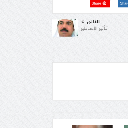
Share
Shar
التالى
تـأثير الأسـاطير