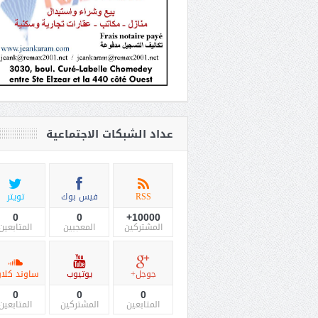
عداد الشبكات الاجتماعية
RSS
فيس بوك
تويتر
0
0
10000+
المشتركين
المعجبين
المتابعين
جوجل+
يوتيوب
ساوند كلاو
0
0
0
المتابعين
المشتركين
المتابعين