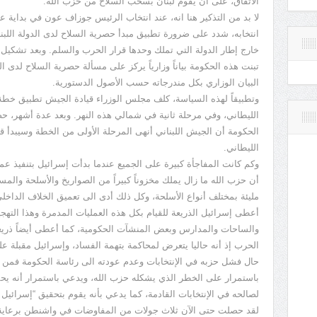
الاتفاق، على أن يقوم لبنان بسحب السلاح من حزب الله.
انتخابه، شدد على ضرورة تطبيق مبدأ حصرية السلاح لدى الدولة اللب
خارج إطار الدولة التي تملك وحدها قرار الحرب والسلم. وبعد تشكيل 
تبنت هذه الحكومة بياناً وزارياً يركز على مسألة حصرية السلاح لدى ا
البيان الوزاري بكل مندرجاته حسب الأصول الدستورية.
وتطبيقاً لهذه السياسة، كلف مجلس الوزراء قيادة الجيش تطبيق خط
الليطاني، وفي مرحلة ثانية في شمالي هذه النهر. وبعد عدة أشهر، ح
الحكومة أن الجيش اللبناني أنهى المرحلة الأولى من الخطة وسيبدأ قر
الليطاني.
وكم كانت المفاجأة كبيرة على الجميع عندما بدأت إسرائيل بتنفيذ عمل
أن حزب الله ما زال يملك مخزوناً كبيراً من الصواريخ والأسلحة والمس
مليئة بمختلف أنواع الأسلحة، وكل ذلك أدى الى تعميق الخلاف الداخلي
أعطى إسرائيل الذريعة للقيام بكل هذه العمليات المدمرة وهذا التهج
والساحات والمدارس وبعض المنشآت الحكومية، كما أعطى أيضاً ذريعة
الحرب إذ أنه حاليا يتعرض لمحاكمة بتهمة الفساد، وإسرائيل مقبلة عل
حال فشل حزبه في الإنتخابات وعدم عودته الى رئاسة الحكومة فمن 
باستمرار على الخطر الذي يشكله حزب الله، ويدعي باستمرار أنه يح
لصالحه في الإنتخابات القادمة، كما يدعي بأنه يقوم بتحقيق “إسرائيل 
لقد حصلت حتى الآن ثلاث جولات من المفاوضات في واشنطن برعاية أم