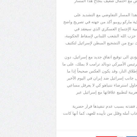
وض مع احتمال ضعيف بنجاح هذا المسار
 هذا المسار التفاوضي مع التشديد على
كية ماركو روبيو أكد من جهته في تصريح واضح
مية الإجتماع العسكري الذي سيعقد في
حزب الله الشعب اللبناني لإسقاط الحكومة،
ك نوع من التشجيع المبطن لإسرائيل لتكثيف
يؤدي الى توقيع اتفاق جديد مع إسرائيل، دون
لرئيس الأميركي دونالد ترامب لا يملك، على ما
لاق النار، وقد يكون العكس صحيحاً إذا ما
 جانب إسرائيل ضد إيران في اليوم الأخير
حاول استرضاء نتنياهو كي لا يعرقل مساعي
ربية لتطبيع علاقاتها مع إسرائيل عبر
ي فقدته بسبب عدم تنفيذها قرار حصرية
ب أمله وقلل من تأييده للعهد، كما أنها كانت