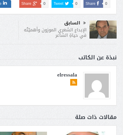
e
Share
0
Tweet
0
Share
0
السابق
الإبداع الشعري الموزون وأهميّتُه
في حياةِ الشاعر
نبذة عن الكاتب
elressala
مقالات ذات صلة