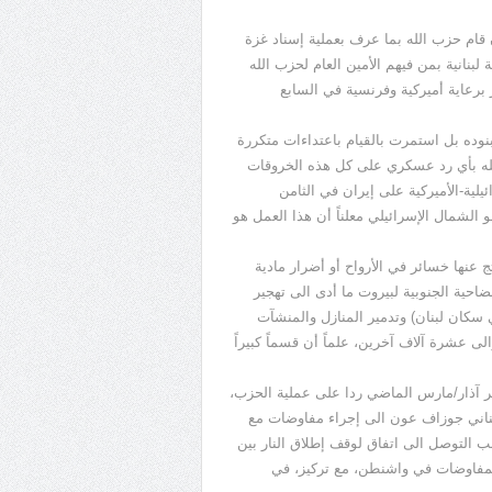
 قام حزب الله بما عرف بعملية إسناد غزة
 أنها قتلت قيادات حزبية لبنانية بمن فيهم الأمين العام لحزب الله
برعاية أميركية وفرنسية في السابع
نوده بل استمرت بالقيام باعتداءات متكررة
الله بأي رد عسكري على كل هذه الخروقات
لية-الأميركية على إيران في الثامن
لشمال الإسرائيلي معلناً أن هذا العمل هو
 عنها خسائر في الأرواح أو أضرار مادية
احية الجنوبية لبيروت ما أدى الى تهجير
سكان لبنان) وتدمير المنازل والمنشآت
لى عشرة آلاف آخرين، علماً أن قسماً كبيراً
هر آذار/مارس الماضي ردا على عملية الحزب،
للبناني جوزاف عون الى إجراء مفاوضات مع
ب التوصل الى اتفاق لوقف إطلاق النار بين
لمفاوضات في واشنطن، مع تركيز، في