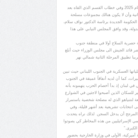
لا بد من التذكير هنا انه، عند انتخاب الرئيس جوزاف عون في بداية عام 2025 وفي خطاب القسم الذي القاه بعد
نانية وأن لا يكون هنالك مجموعات مسلحة
الحكومة الجديدة برئاسة الدكتور نواف سلام،
لدولة، وقد وافق المجلس النيابي على هذا
ة حصرية السلاح أولا في منطقة جنوب
ضر قائد الجيش الى مجلس الوزراء حيث أبلغ
يبا تطبيق المرحلة الثانية شمالي نهر
ياتها العسكرية في الجنوب اللبناني حيث تبين
يرات، كما أن لديه أنفاقاً عميقة في الجنوب
 في لبنان إذ بدأ أخصام الحزب يتهمونه بأنه
ير للسكان الذين أصبحوا لاجئين في الشوارع
 لنتنياهو الذي له مصلحة شخصية باستمرار
ى انتخابات تشريعية بعد أشهر قليلة، وفي
المرجح أن يدخل السجن. لذلك نراه يتحدث
مي الإسرائيليين من هذه المخاطر كي يصوتوا
الكبرى.”
يركية، الأولى في وزارة الخارجية بحضور