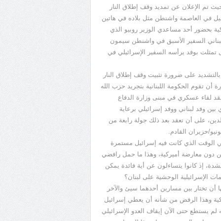
حيث تم الإعلان عن تمديد وقف إطلاق النار
ئيل في العاصمة واشنطن مثل بلاده في هاتين
ركية بحضور أحد مساعدي الوزير روبيو الذي
لبناني السفير الأسبق في واشنطن سيمون
 تمثلت بوفد يرأسه السفير الإسرائيلي في
بالتشديد على ضرورة تثبيت وقف إطلاق النار
ة أن تقوم الحكومة اللبنانية بتجريد حزب الله
عقد لقاء عسكري في مبنى وزارة الدفاع
ي بين وفد لبناني ووفد إسرائيلي برعاية
دين، على أن تعقد بعد ذلك جولة رابعة من
نيو/حزيران القادم.
ي الوقت الذي كانت فيه إسرائيل مستمرة
يين دون معارضة أميركية، وهذا ما حمل رافضي
بشدة، إذ كانوا يتساءلون عن أية فائدة يمكن
مات الإسرائيلية الوحشية على لبنان؟
ا أن تختار بين مسارين أحدهما سيئ والآخر
ركية وهذا الرفض من شأنه أن يعطي إسرائيل
ه لم يستطع حتى الآن إيقاف العدو الإسرائيلي