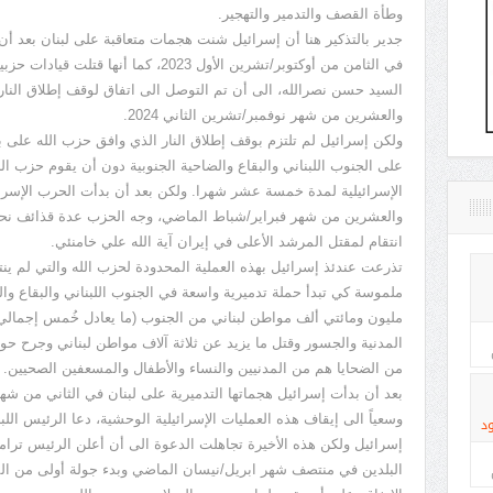
وطأة القصف والتدمير والتهجير.
جدير بالتذكير هنا أن إسرائيل شنت هجمات متعاقبة على لبنان بعد أن
في الثامن من أوكتوبر/تشرين الأول 2023، كما
السيد حسن نصرالله، الى أن تم التوصل الى اتفاق لوقف إطلاق النار 
والعشرين من شهر نوفمبر/تشرين الثاني 2024.
ولكن إسرائيل لم تلتزم بوقف إطلاق النار الذي وافق حزب الله على ب
على الجنوب اللبناني والبقاع والضاحية الجنوبية دون أن يقوم حزب 
الإسرائيلية لمدة خمسة عشر شهرا. ولكن بعد أن بدأت الحرب الإسرائي
والعشرين من شهر فبراير/شباط الماضي، وجه الحزب عدة قذائف نحو ا
انتقام لمقتل المرشد الأعلى في إيران آية الله علي خامنئي.
تذرعت عندئذ إسرائيل بهذه العملية المحدودة لحزب الله والتي لم ينتج
ملموسة كي تبدأ حملة تدميرية واسعة في الجنوب اللبناني والبقاع والض
مليون ومائتي ألف مواطن لبناني من الجنوب (ما يعادل خُمس إجمالي 
المدنية والجسور وقتل ما يزيد عن ثلاثة آلاف مواطن لبناني وجرح حوا
من الضحايا هم من المدنيين والنساء والأطفال والمسعفين الصحيين.
بعد أن بدأت إسرائيل هجماتها التدميرية على لبنان في الثاني من ش
وسعياً الى إيقاف هذه العمليات الإسرائيلية الوحشية، دعا الرئيس ا
د
إسرائيل ولكن هذه الأخيرة تجاهلت الدعوة الى أن أعلن الرئيس ترام
البلدين في منتصف شهر ابريل/نيسان الماضي وبدء جولة أولى من ا