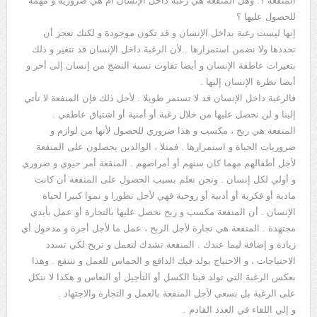
المنفعة ؟. وهل المنفعة هي رغبة داخل الإنسان أم هي ضرورية و مهمة
للحصول عليها ؟
إنها ليست رغبة بداخل الإنسان و قد تكون موجودة و لكنك تعجز أن
تحددها ولا نضمن استمرارها ..لأن الرغبة داخل الإنسان قد تتغير و ذلك
بتغيرات عاطفة الإنسان و أيضا تفاوت نسبة النضج من إنسان إلى أخر و
أيضا نظرة الإنسان إليها .
فالرغبة داخل الإنسان قد لا تستمر طويلا . لأجل ذلك فإن المنفعة لا تأتي
إلينا و لن نحصل عليها من خلال رغبة أو أمنية أو اشتياق عاطفي .
المنفعة هي ربح ، مكسب و هذا ضروري للحصول لأنها من لوازم و
ضروريات الحياة و استمرارها . فمثلا ، الوالدين يحصلون على المنفعة
لأجل أطفالهم مهما كان سنهم أو أمراضهم . المنفعة أمر حيوي و ضروري
و أولي لكل إنسان . ونحن نعلم بسبب الحصول على المنفعة أن كانت
مادية أو فكرية أو أدبية أو روحية فهي لأجل تطورا و نموا كبيرا لحياة
الإنسان . أن المنفعة مكسب و ربح نحصل عليها بالتجارة أو عمل بأيدي
مجتهدة . المنفعة هي تجارة لأجل الربح ، عمل ما لأجل أجرة و مدخول أي
زيادة و إضافة ليما عندك . المنفعة تشدك لتعمل و تربح لكي تسدد
الاحتياجات ، و الاحتياج يولد فيك الدافع و الحماس للعمل و تنتفع . وهذا
بعكس الرغبة التي تولد فينا الكسل أو التأجيل أو النعاس و هكذا لا نتكل
على الرغبة بل نسعى لأجل المنفعة بالعمل و التجارة والاجتهاد .
و إلي اللقاء في العدد القادم .