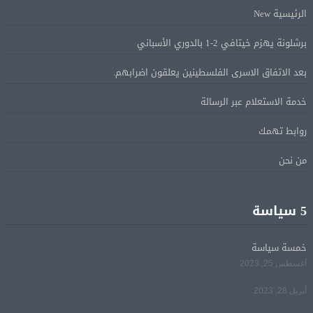
الرئيسية New
البيان الختامى لاجتماع عمّان الوزارى يدين الإجراءات
05 أغسطس
الإسرائيلية بالقدس.. ويطلق تحركا دوليا لوقفها
برشلونة يهزم خيتافي 2-1 بالدوري الأسباني
بعد الاتفاق الاسرى الفلسطينين يعلقون اضرابهم.
ترامب: مضيق هرمز سيفتح قريبًا أو ستواجه إيران ضربة
05 أغسطس
خدمة الاستعلام عبر الرسالة
قاسية
روابط تهمك
الرئيس السيسى يؤكد لرئيس وزراء اليونان تضامن مصر
05 أغسطس
من نحن
الكامل مع اليونان في مواجهة تداعيات حرائق الغابات
الرئيس السيسى يستقبل ملك البحرين فى مطار العلمين
5 سياسة
05 أغسطس
فى زيارة لتعزيز أواصر الأخوة الراسخة بين البلدين
الشقيقين
خمسة سياسة
أغسطس 25, 2023
مي سليم: سعيدة بالعودة الى الكوميديا
04 أغسطس
أبريل 28, 2023