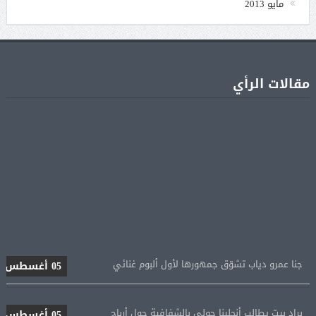
مايو 2013
مقالات الرأي
جنا عمرو دياب تشوّق جمهورها لأول ألبوم غنائي
05 أغسطس
براد بيت يطالب أنجلينا جولي بالشفافية حول أرباح
05 أغسطس
Maleficent