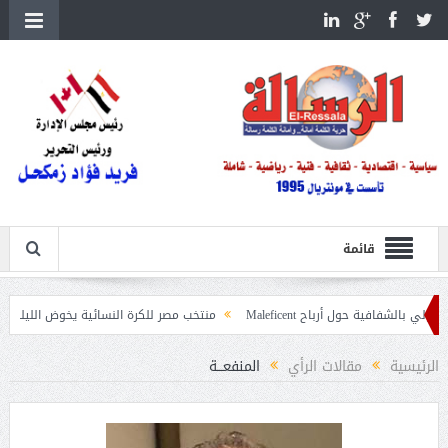
قائمة
ول أرباح Maleficent
منتخب مصر للكرة النسائية يخوض الليلة مباراة وداع أمم إ
عيات حرائق الغابات
الرئيسية
مقالات الرأي
المنفعـــة