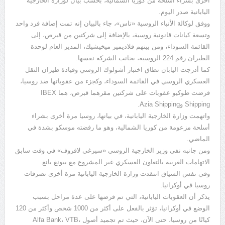
أخرى بشراء أسلحة من كوريا الشمالية، بحسب بيان لوزارة الخارجية
اليابانية صدر اليوم.
ووفق لوكالة الأنباء الروسية «تاس»، جاء بالبيان إنه تمت إضافة فرد واحد
وتسعة كيانات قانونية روسية، بالإضافة إلى شركتين من قبرص، إلى
القائمة السوداء، ومن بينهم فلاديمير ميخيشيك، المدير العام لوحدة
الطيران رقم 224 الروسية، بجانب الشركة نفسها.
كما أدرجت اليابان نطاق اختبار أشولوك الروسي وقيادة طيران النقل
العسكري الروسي في القائمة السوداء، وكجزء من عقوباتها ضد روسيا،
فرضت طوكيو عقوبات على شركتين مقرهما قبرص، هما IBEX
Shipping وAzia Shipping.
واتهمت وزارة الخارجية اليابانية، في بيانها، روسيا مرة أخرى بشراء
أسلحة مزعومة من كوريا الشمالية، وهو ما رفضته موسكو بشدة في
الماضي.
ومن جانبه نفى وزير الخارجية الروسي «سيرغي لافروف» في وقت سابق
الاتهامات الغربية بالتعاون العسكري غير المشروع مع بيونغ يانغ.
وفي نفس السياق انتقدت وزارة الخارجية اليابانية مرة أخرى تصرفات
روسيا في أوكرانيا.
يذكر أن العقوبات اليابانية، التي تم فرضها على عدة مراحل بسبب
الوضع في أوكرانيا، تؤثر بالفعل على أكثر من 1000 شخص وأكثر من 120
كيانًا من روسيا، حتى الآن، حيث تم تجميد أصول Alfa Bank، VTB،