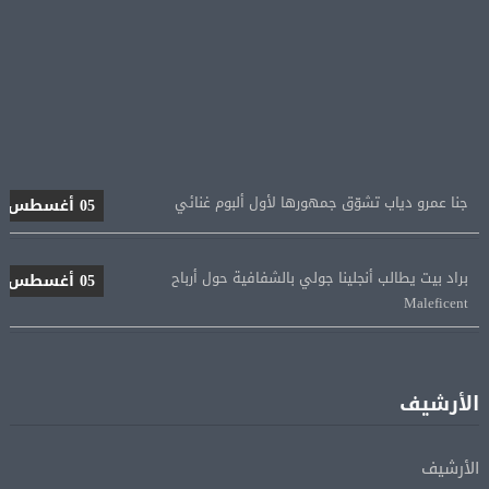
جنا عمرو دياب تشوّق جمهورها لأول ألبوم غنائي
05 أغسطس
براد بيت يطالب أنجلينا جولي بالشفافية حول أرباح
05 أغسطس
Maleficent
منتخب مصر للكرة النسائية يخوض الليلة مباراة وداع أمم
05 أغسطس
إفريقيا أمام نيجيريا
الأرشيف
استقبال جماهيرى حاشد لمحمد صلاح لدى وصوله إلى تركيا
05 أغسطس
لإتمام انتقاله إلى طرابزون سبور
الأرشيف