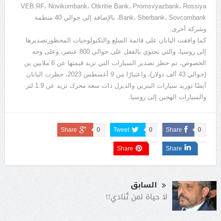
VEB.RF، Novikombank، Otkritie Bank، Promsvyazbank، Rossiya
Bank، Sberbank، Sovcombank، بالإضافة إلى حوالي 40 منظمة
وشركة أخرى.
كما وافقت اليابان على قائمة السلع والتكنولوجيات المحظورتصديرها
إلى روسيا، والتي تحتوي بالفعل على حوالي 800 عنصر، وعلى وجه
الخصوص، تم حظر تصدير السيارات التي تزيد قيمتها عن 6 ملايين ين
(حوالي 43 ألف دولار)، واعتبارًا من 9 أغسطس 2023، حظرت اليابان
أيضًا توريد سيارات البنزين والديزل ذات سعة محرك تزيد عن 1.9 لتر
والسيارات الهجين إلى روسيا.
Share
0
Tweet
0
Share
0
Share
Share
السابق
لا حياة لمن تُنادي!!