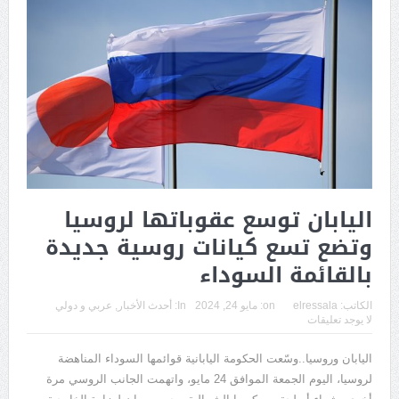
اليابان توسع عقوباتها لروسيا
وتضع تسع كيانات روسية جديدة
بالقائمة السوداء
الكاتب:
elressala
on:
مايو 24, 2024
In:
أحدث الأخبار
,
عربي و دولي
لا يوجد تعليقات
اليابان وروسيا..وسّعت الحكومة اليابانية قوائمها السوداء المناهضة
لروسيا، اليوم الجمعة الموافق 24 مايو، واتهمت الجانب الروسي مرة