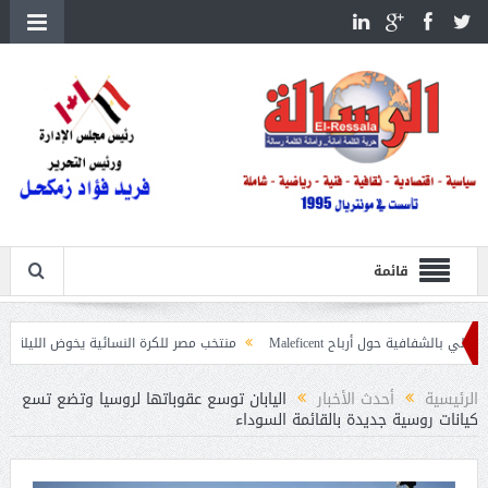
قائمة
 أرباح Maleficent
منتخب مصر للكرة النسائية يخوض الليلة مباراة وداع أمم إف
يات حرائق الغابات
الرئيسية
أحدث الأخبار
اليابان توسع عقوباتها لروسيا وتضع تسع
كيانات روسية جديدة بالقائمة السوداء