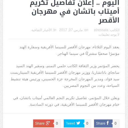
اليوم .. إعلان تفاصيل تكريم
أميتاب باتشان في مهرجان
الأقصر
الكاتب:
elressala
on:
مارس 07, 2017
In:
الأخبار الثقافية
لا يوجد تعليقات
يعقد اليوم الثلاثاء، مهرجان الأقصر للسينما الأفريقية وسفارة الهند
مؤتمرًا صحفيًا مشتركًا في سينما الهناجر.
يحضر المؤتمر وزير الثقافة الكاتب حلمي النمنم، وسفير الهند السيد
سانجاي باتاتشاريا، ووزير مهرجان الأقصر للسينما الأفريقية السيناريست
سيد فؤاد، ومدير المهرجان المخرجة عزة الحسيني، ورئيس هيئة تنشيط
السياحة، وعدد من النجوم المصريين.
ويعلن خلال المؤتمر، تفاصيل تكريم النجم العالمي أميتاب باتشان، في
ختام مهرجان الأقصر للسينما الأفريقية، في دورته السادسة.
Share
0
Tweet
0
Share
0