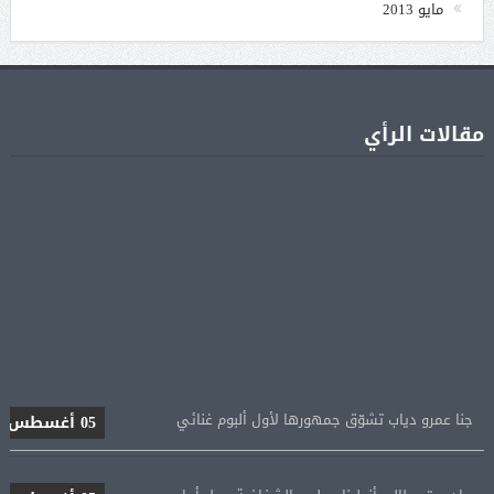
مايو 2013
مقالات الرأي
جنا عمرو دياب تشوّق جمهورها لأول ألبوم غنائي
05 أغسطس
براد بيت يطالب أنجلينا جولي بالشفافية حول أرباح
05 أغسطس