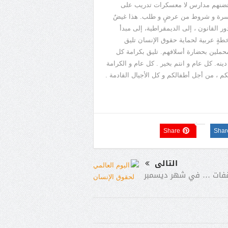
ن تحتضنهم مدارس لا معسكرات تدريب على
لسماسرة و شروط من عرضٍ و طلب. هذا غيضٌ
القانون ، إلى الديمقراطية، إلى مبدأ
خطةٍ عربية لحماية حقوق الإنسان تليق
المحملين بحضارة أسلافهم. تليق بكرامة كل
نه. كل عام و انتم بخير . كل عام و الكرامة
كم ، من أجل أطفالكم و كل الأجيال القادمة .
Share
Shar
التالى
فات … في شهر ديسمبر