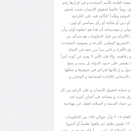
ى الإعلان و تحديداً في العام ١٩٥٠ قامت الجمعية العامة للأمم المتحدة و في قرارها رقم
ل يوماً عالمياً لحقوق الإنسان بحيث يُحتفى
لية ويُجَّددْ التأكيد فيه على الكرامة
و دين أو ملكية أو رأي سياسي أو لون .
الدولي و مؤسساته أن هذا هو خطوة أولى وأن
ن الألتزام من قبل الحكومات هو مبدأي من
ل التشريع الوطني بأفرعه و نصوصه المتعددة
 الأفراد و التي تبدأ من حقه في الحياة
فاهيته. وإلا فإن الأمر لا يعدو عن كونه أمراً
لا يقتصر على حدود الدولة بل يمتد و يمنح
ول و إرتكابها لجرائم في جوهرها و شكلها
لإنساني كالإبادة الجماعية و المجازر و
ر و حماية لحقوق الإنسان و على الرغم من كل
خرق يحدث و يتصاعد في أحيانٍ كثيرة ضد
 هي عماد التنمية و السلام ناهيك عن مهاجمة
في تقريرٍ الأمم المتحدة أورد أن ١٨ دولة قد أرتكبت جرائم حرب في العام ٢٠١٨ وأن حوالي ٧٥٪؜ من الحكومات
في العالم تمنع حرية التعبير بما فيها حرية الصحافة وأن هناك حوالى ١٢٠ مليون طفل لم يتلقوا تعليماً أو أجبروا
 طفل يعملون لا سيما في القطاع الزراعي ….أرقام مخيفة عن عدد