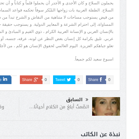
يحملون السلاح و كان الأجدى و الأجدر أن يحملوا قلماً و كتاباً و أ
السلاح. الطفلة العربية بات زواجها المُبّكر سوقاً تحكمه قواعد ا
من فيض يستوجب مساحات لا متناهية من النقاش و الشرح تبدأ من دور 
المساواة، إلى احترام الشرعة و المعايير الدولية. و يستوجب حقيقة 
بالإنسان العربي و الإنسانة العربية الكرام ، ذوي القيم و المبادئ و 
عربي. تليق بكرامة كل إنسان بغض النظر عن لونه، عرقه، جنسه، أو دي
تعلو جباهكم العزيزة. اليوم العالمي لحقوق الإنسان هو لكم ، من لأجل
اسبوع سعيد لكم جميعاً.
e
Share
0
Tweet
0
Share
0
السابق
وق
الصّمتُ أبلغ من الكلامِ أحيانًا…
نبذة عن الكاتب