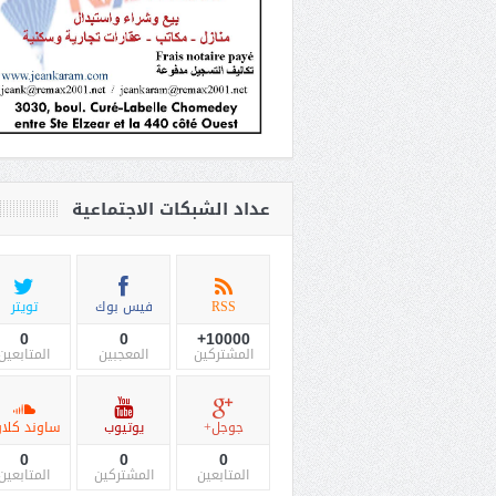
عداد الشبكات الاجتماعية
RSS
فيس بوك
تويتر
0
0
10000+
المشتركين
المعجبين
المتابعين
جوجل+
يوتيوب
ساوند كلاو
0
0
0
المتابعين
المشتركين
المتابعين