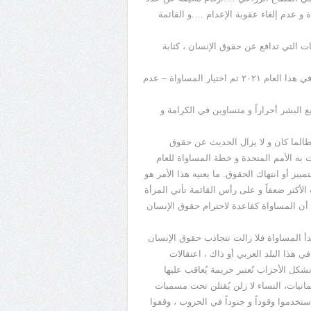
 و عدم إلغاء عقوبة الإعدام ….و القائمة
سات التي تدافع عن حقوق الإنسان ، كتابة
و في كل عام جرت العادة أن يتم اختيار عنوان أو موضوع للاحتفال ، في هذا العام ٢٠٢١ تم اختيار المساواة – عدم
ع البشر أحراراً و متساوين في الكرامة و
لطالما كان و لا يزال الحديث عن حقوق
ت به الأمم المتحدة و خطة المساواة للعام
للتمييز أو انتهاك الحقوق. ما يعنيه هذا الأمر هو
 الأكثر ضعفاً و على رأس القائمة تأتي المرأة
هي أن المساواة كقاعدة لاحترام حقوق الإنسان
دأ المساواة فلا زالت تتجاذب حقوق الإنسان
ي هذا البلد العربي أو ذاك ، اعتقالات
كل الأحزاب تُعتبر جريمة يُعاقب عليها
مانيات، النساء لا زلن يُقتلن تحت مسميات
تخدموا وقوداً و جنوداً في الحروب ، وقفوا