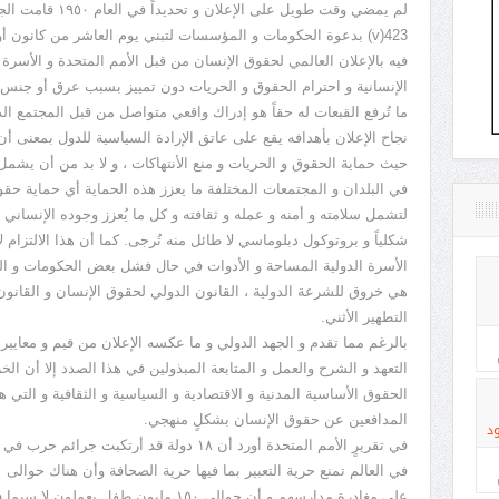
لم يمضي وقت طويل عل
423(v) بدعوة الحكومات و المؤسسات لتبني يوم العاشر من كانون أو
فيه بالإعلان العالمي لحقوق الإنسان من قبل الأمم المتحدة و الأسرة الدو
الإنسانية و احترام الحقوق و الحريات دون تمييز بسبب عرق أو جنس أ
ما تُرفع القبعات له حقاً هو إدراك واقعي متواصل من قبل المجتمع 
نجاح الإعلان بأهدافه يقع على عاتق الإرادة السياسية للدول بمعنى أ
حيث حماية الحقوق و الحريات و منع الأنتهاكات ، و لا بد من أن يشم
في البلدان و المجتمعات المختلفة ما يعزز هذه الحماية أي حماية حقوق
لتشمل سلامته و أمنه و عمله و ثقافته و كل ما يُعزز وجوده الإنساني و ر
شكلياً و بروتوكول دبلوماسي لا طائل منه تُرجى. كما أن هذا الالتزام 
الأسرة الدولية المساحة و الأدوات في حال فشل بعض الحكومات و الد
هي خروق للشرعة الدولية ، القانون الدولي لحقوق الإنسان و القانون ا
التطهير الأثني.
بالرغم مما تقدم و الجهد الدولي و ما عكسه الإعلان من قيم و معايي
التعهد و الشرح والعمل و المتابعة المبذولين في هذا الصدد إلا أن ال
الحقوق الأساسية المدنية و الاقتصادية و السياسية و الثقافية و التي
المدافعين عن حقوق الإنسان بشكلٍ منهجي.
د
على مغادرة مدارسهم و أن حوالى ١٥٠ مليون