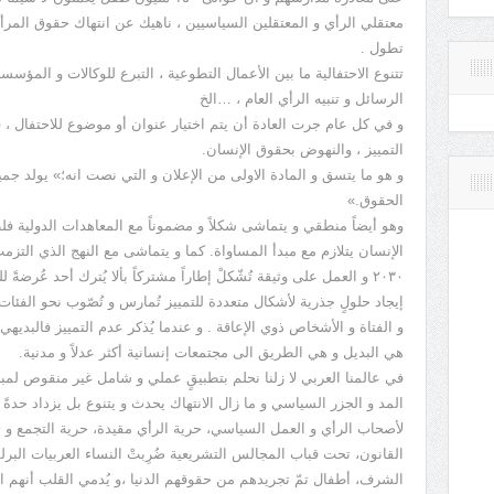
معتقلي الرأي و المعتقلين السياسيين ، ناهيك عن انتهاك حقوق المرأة
تطول .
تتنوع الاحتفالية ما بين الأعمال التطوعية ، التبرع للوكالات و المؤس
الرسائل و تنبيه الرأي العام ، …الخ
التمييز ، والنهوض بحقوق الإنسان.
و هو ما يتسق و المادة الاولى من الإعلان و التي نصت انه؛» يولد جمي
الحقوق.»
وهو أيضاً منطقي و يتماشى شكلاً و مضموناً مع المعاهدات الدولية ف
الإنسان يتلازم مع مبدأ المساواة. كما و يتماشى مع النهج الذي التزم
٢٠٣٠ و العمل على وثيقة تُشّكلْ إطاراً مشتركاً بألا يُترك أحد عُرضةً 
إيجاد حلولٍ جذرية لأشكال متعددة للتمييز تُمارس و تُصّوب نحو الفئات
و الفتاة و الأشخاص ذوي الإعاقة . و عندما يُذكر عدم التمييز فالبدي
هي البديل و هي الطريق الى مجتمعات إنسانية أكثر عدلاً و مدنية.
في عالمنا العربي لا زلنا نحلم بتطبيقٍ عملي و شامل غير منقوص لمب
المد و الجزر السياسي و ما زال الانتهاك يحدث و يتنوع بل يزداد حدةً ف
لأصحاب الرأي و العمل السياسي، حرية الرأي مقيدة، حرية التجمع و تش
القانون، تحت قباب المجالس التشريعية ضُرِبتْ النساء العربيات البرل
الشرف، أطفال تمّ تجريدهم من حقوقهم الدنيا ،و يُدمي القلب أنهم اس