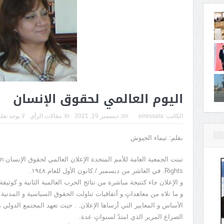
اليوم العالمي لحقوق الإنسان
الكاتب:
elressala
on:
ديسمبر 19, 2021
In:
مقالات الرأي
لا يوجد تعل
بقلم: تيماء الجيوش
تبنت
Rights. في العاشر من ديسمبر / كانون الأول للعام ١٩٤٨.
و الإعلان جاء كنتيجة مباشرة من نتائج الحرب العالمية الثانية و كوثيقة
و ما تلاه من معاهداتٍ و أتفاقيات تناولت الحقوق السياسية و المدنية 
الأساس و المعايير التي أرساها الإعلان. . حيث تعهد المجتمع الدولي م
الصراع المرير الذي امتدّ لسنواتٍ عدة.