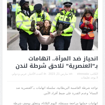
انحياز ضد المرأة.. اتهامات
بـ”العنصرية” تلاحق شرطة لندن
الكاتب:
elressala
on:
مارس 21, 2023
In:
أحدث الأخبار
,
عربي و دولي
لا يوجد تعليقات
تواجه شرطة العاصمة البريطانية، سلسلة اتهامات بـ”العنصرية ضد
النساء” وعدم القدرة على ضبط أفراد الأمن.
اتهامات حملتها مراجعة مستقلة، اليوم الثلاثاء، وتتعلق بوصف شرطة