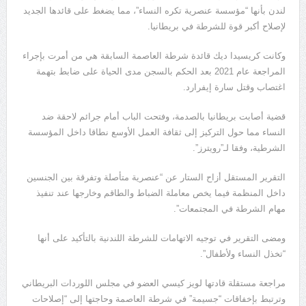
لندن بأنها “مؤسسة عنصرية تكره النساء”، مما يضغط على قائدها الجديد
لإصلاح أكبر قوة للشرطة في بريطانيا.
وكانت كريسيدا ديك قائدة شرطة العاصمة السابقة هي من أمرت بإجراء
المراجعة عام 2021 بعد الحكم بالسجن مدى الحياة على ضابط بتهمة
اغتصاب وقتل سارة إيفرارد.
قضية أصابت بريطانيا بالصدمة، وفتحت الباب أمام جرائم لاحقة ضد
النساء مما حول التركيز إلى ثقافة العمل الأوسع نطاقا داخل المؤسسة
الشرطية، وفقا لـ”رويترز”.
التقرير المستقل أزاح الستار عن “عنصرية متأصلة وتفرقة بين الجنسين
داخل المنظمة فيما يخص معاملة الضباط والطاقم وخارجها عند تنفيذ
مهام الشرطة في المجتمعات”.
ومضى التقرير في توجيه الاتهامات للشرطة اللندنية بالتأكيد على أنها
“تخذل النساء ولأطفال”.
مراجعة مستقلة قادتها لويز كيسي العضو في مجلس اللوردات البريطاني
وترتبط بإخفاقات “جسيمة” في شرطة العاصمة وحاجتها إلى “إصلاحات