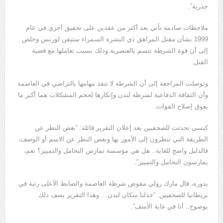
جذرية”.
ملاحظات صادمة تأتي بعد أكثر من عقدين على تحقيق أجري في عام
1999 بشأن مقتل المراهق ذي البشرة السمراء ستيفن لورنس وخلص
إلى أن قوة الشرطة تتسم بالعنصرية وذلك بسبب تعاملها مع قضية
القتل.
وتوصلت المراجعة إلى أن الشرطة لا تنفذ مهامها بالتراضي في العاصمة
وأن الثقافة الدفاعية لشرطة لندن وإنكارها لحجم المشكلات هما أكبر ما
يعوق إصلاح القوات.
كيسي تحدثت للصحفيين بعد إعلان التقرير قائلة: “بغض النظر عن
الطريقة التي تنظرون إلى الأمور بها وبغض النظر عن الاسم أو الوصف،
فالدليل واضح للغاية.. هل هي مؤسسة تمارس التحامل والتمييز؟ نعم،
يمارسون التحامل والتمييز”.
بدوره، قال مارك رولي مفوض شرطة العاصمة والضابط الأعلى رتبة في
بريطانيا للصحفيين: “خذلنا سكان لندن… وهذا التقرير يصف ذلك
بوضوح.. أنا في غاية الأسف”.