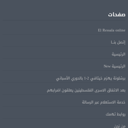
فانس: سنواصل الضغط على إيران.. ونعمل على مسار آمن
08 أغسطس
للسفن فى هرمز
صفحات
الرئيس الإيرانى: الظروف الراهنة فرصة للتوصل إلى اتفاق
08 أغسطس
El Ressala online
عبر المفاوضات
إتصل بنـــا
Alcool américain au Canada: «Carney risque d’être pris en
08 أغسطس
الرئيسية
sandwich entre Trump et les provinces»
الرئيسية New
«Aucune négociation ne peut être bonne avec
08 أغسطس
برشلونة يهزم خيتافي 2-1 بالدوري الأسباني
l’administration Trump en ce moment», estime une
spécialiste en droit commercial
بعد الاتفاق الاسرى الفلسطينين يعلقون اضرابهم.
خدمة الاستعلام عبر الرسالة
الاقتصاد الكندي أضاف 75.000 وظيفة والبطالة تراجعت
08 أغسطس
روابط تهمك
إلى 6,4%
من نحن