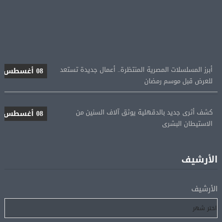
أبرز المسلسلات المصرية المنتظرة.. أعمال جديدة تستعد
08 أغسطس
للعرض قبل موسم رمضان
كشف أثرى جديد بالدقهلية يوثق آلاف السنين من
08 أغسطس
الاستيطان البشرى
اتحاد الكرة يطلب استضافة أمم إفريقيا تحت 23 عامًا
08 أغسطس
المؤهلة لأولمبياد 2028
الأرشيف
إسبانيا تعيد فرض الرقابة على حدودها مع إيطاليا وسط
08 أغسطس
الأرشيف
خلاف متصاعد بشأن الهجرة