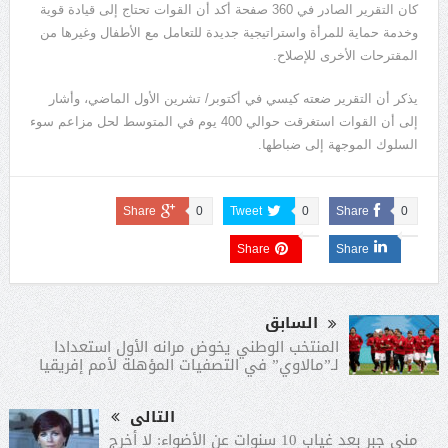
كان التقرير الصادر في 360 صفحة أكد أن القوات تحتاج إلى قيادة قوية
وخدمة حماية للمرأة واستراتيجية جديدة للتعامل مع الأطفال وغيرها من
المقترحات الأخرى للإصلاح.
يذكر أن التقرير ضعته كيسي في أكتوبر/ تشرين الأول الماضي، وأشار
إلى أن القوات استغرقت حوالي 400 يوم في المتوسط لحل مزاعم سوء
السلوك الموجهة إلى ضباطها.
Share
0
Tweet
0
Share
0
Share
Share
السابق
المنتخب الوطني يخوض مرانه الأول استعدادا
لـ”مالاوي” في التصفيات المؤهلة لأمم إفريقيا
التالى
منى جبر بعد غياب 10 سنوات عن الأضواء: لا أخرج