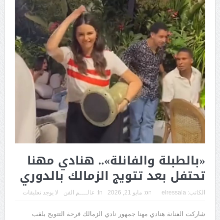
«بالطبلة والفانلة».. هنادي مهنا
تحتفل بعد تتويج الزمالك بالدوري
الكاتب:
elressala
on:
مايو 21, 2026
In:
عالــــم الفن
لا يوجد تعليقات
شاركت الفنانة هنادي مهنا جمهور نادي الزمالك فرحة التتويج بلقب