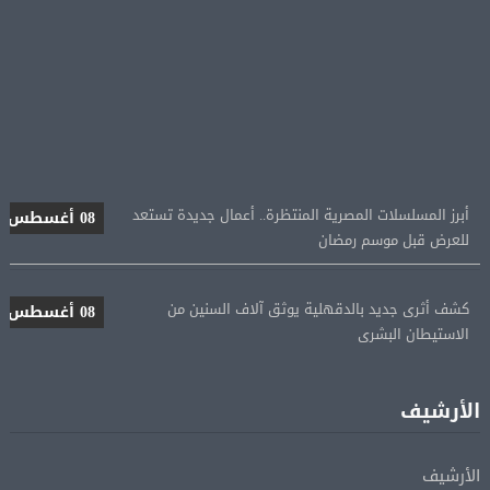
أبرز المسلسلات المصرية المنتظرة.. أعمال جديدة تستعد
08 أغسطس
للعرض قبل موسم رمضان
كشف أثرى جديد بالدقهلية يوثق آلاف السنين من
08 أغسطس
الاستيطان البشرى
اتحاد الكرة يطلب استضافة أمم إفريقيا تحت 23 عامًا
08 أغسطس
المؤهلة لأولمبياد 2028
الأرشيف
إسبانيا تعيد فرض الرقابة على حدودها مع إيطاليا وسط
08 أغسطس
الأرشيف