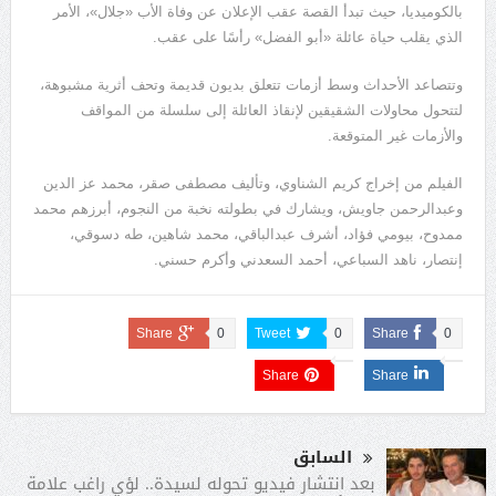
بالكوميديا، حيث تبدأ القصة عقب الإعلان عن وفاة الأب «جلال»، الأمر
الذي يقلب حياة عائلة «أبو الفضل» رأسًا على عقب.
وتتصاعد الأحداث وسط أزمات تتعلق بديون قديمة وتحف أثرية مشبوهة،
لتتحول محاولات الشقيقين لإنقاذ العائلة إلى سلسلة من المواقف
والأزمات غير المتوقعة.
الفيلم من إخراج كريم الشناوي، وتأليف مصطفى صقر، محمد عز الدين
وعبدالرحمن جاويش، ويشارك في بطولته نخبة من النجوم، أبرزهم محمد
ممدوح، بيومي فؤاد، أشرف عبدالباقي، محمد شاهين، طه دسوقي،
إنتصار، ناهد السباعي، أحمد السعدني وأكرم حسني.
Share
0
Tweet
0
Share
0
Share
Share
السابق
بعد انتشار فيديو تحوله لسيدة.. لؤي راغب علامة