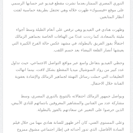
الدوري المصري الممتاز،بعدما نشرت مقطع فيديو عبر حسابها الرسمي
على موقع «فيسبوك» ظهرت خلاله وهي تحتفل بطريقة حماسية لفتت
أنظار المتابعين.
وظهرت هنادي في الفيديو وهي ترقص على أنغام الطبلة وسط أجواء
مليئة بالسعادة، كما رددت عددًا من الهتافات الخاصة بجماهير الزمالك
احتفالًا بفوز الفريق بالبطولة، في مشهد عكس حالة الفرح الكبيرة التي
يعيشها أنصار القلعة البيضاء بعد حسم اللقب.
وحظي الفيديو بتفاعل واسع عبر مواقع التواصل الاجتماعي، حيث تداول
عدد كبير من رواد السوشيال ميديا المقطع بشكل لافت، بينما انهالت
التعليقات التي حملت رسائل التهنئة لجماهير الزمالك والإشادة بعفوية
الفنانة خلال الاحتفال.
ويواصل جمهور الزمالك احتفالاته بالتتويج بالدوري المصري، وسط
مشاركة عدد من الفنانين والمشاهير المعروفين بانتمائهم للنادي الأبيض،
الذين حرصوا على التعبير عن سعادتهم بالفوز بالبطولة.
وعلى المستوى الفني، كان آخر ظهور للفنانة هنادي مهنا من خلال فيلم
السادة الأفاضل، الذي تدور أحداثه في إطار اجتماعي مشوق ممزوج