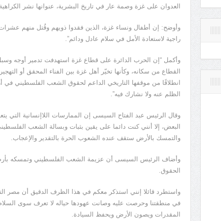
العدوان على غزة وصمة عار في تاريخ البشرية، عنوانها نشر الكراهية، و
وأوضح: إن أطفال ونساء غزة، الذين فقدوا ذويهم وقُتل منهم عشرات ال
راجية لاستعادة الأمل في سلام عادل ودائم”.
وأكمل “إن الحرب الدائرة على قطاع غزة استهدفت تدمير أوجه وسبل 
القطاع من سكانه، وكأنها تخيّر أهل غزة بين الفناء المحقق أو الته
انطلاقًا من موقفها التاريخي الداعم لحقوق الشعب الفلسطيني في أرضه
الظلم عنه ولا نشارك فيه”.
وقال الرئيس عبد الفتاح السيسى إن الممارسات اللاإنسانية التي يت
البعض، إلا أنني كنت دائما على يقين بثبات وبسالة الشعب الفلسطين
والتمسك بالأرض ستقف عنده الشعوب الحرة بالتقدير والإعجاب.
وأضاف الرئيس السيسى أن عزيمة الشعب الفلسطيني وتمسكه بأرض
الحقوق.
واستطرد قائلا إنني استذكر معكم في هذا الظرف الدقيق أن مصر ال
في منطقتنا وحرصت عليه وصانت عهودها حياله لا تعرف سوى السلام 
المقدرات ويصون الأرض ويحفظ السيادة.