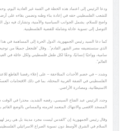
ودعا الرئيس إلى اعتماد هذه الخطة في القمة غير العادية اليوم، و
للشعب الفلسطيني حقه في إعادة بناء وطنه وتضمن بقاءه على أرضه
واضح للسلام، يشمل الجوانب السياسية والأمنية، وتشارك فيه دول ا
التوصل إلى تسوية عادلة وشاملة للقضية الفلسطينية.
كما دعا السيد رئيس الجمهورية، الدول الحرة إلى المساهمة في هذا 
الذي ستستضيفه مصر الشهر القادم”.. وقال “فلنجعل جميعًا من توجيه
سامية، وواجبًا إنسانيًا، وحقًا لكل طفل فلسطيني ولكل عائلة في ال
العالم”.
وشدد – في خضم الأحداث المتلاحقة – على إعلاء رفضنا القاطع للاعتد
الفلسطيني في الضفة الغربية المحتلة، بما في ذلك الاقتحامات العس
الاستيطانية، ومصادرة الأراضي.
وجدد الرئيس عبد الفتاح السيسي، رفضه الشديد، محذرا في الوقت ذا
المسجد الاقصى والانتهاك المتعمد لحرمته والمساس بالوضع القائم به
وقال رئيس الجمهورية إن “القدس ليست مجرد مدينة بل هي رمز لهويت
السلام في الشرق الأوسط دون تسوية الصراع الاسرائيلي الفلسطيني 