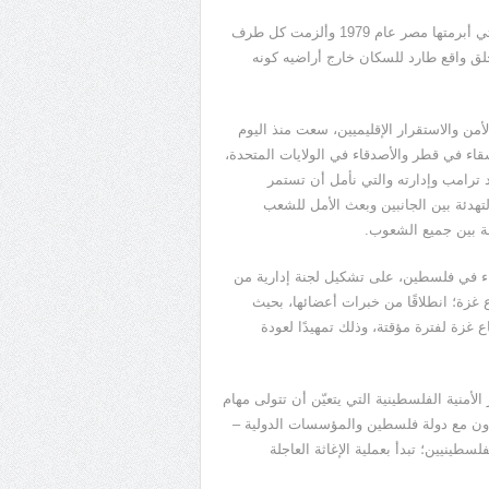
وأشار إلى أن هذا ما ورد بشكل لا يقبل التأويل في معاهدة السلام التي أبرمتها مصر عام 1979 وألزمت كل طرف
خلق واقع طارد للسكان خارج أراضيه كونه
ن والاستقرار الإقليميين، سعت منذ اليوم
قاء في قطر والأصدقاء في الولايات المتحدة،
 ترامب وإدارته والتي نأمل أن تستمر
هدئة بين الجانبين وبعث الأمل للشعب
ة بين جميع الشعوب.
اء في فلسطين، على تشكيل لجنة إدارية من
 غزة؛ انطلاقًا من خبرات أعضائها، بحيث
غزة لفترة مؤقتة، وذلك تمهيدًا لعودة
منية الفلسطينية التي يتعيّن أن تتولى مهام
اون مع دولة فلسطين والمؤسسات الدولية –
طينيين؛ تبدأ بعملية الإغاثة العاجلة