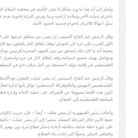
باحترام سيادة الآخر وسلامة أراضيه وبما يفرض التزاما قانونيا بعدم 
يمثل انتهاكا للالتزام باحترام قدسية الحدود الآمنة.
وقال الرئيس عبد الفتاح السيسى إن مصر، من منطلق حرصها على الأم
الأول للحرب على غزة إلى التوصل لوقف إطلاق النار بالتعاون مع الأش
مضيفا أنه ما كان ذلك ليتحقق من دون الجهود المقدرة للرئيس دونالد
وتتواصل بهدف تحقيق استدامة وقف إطلاق النار في غزة واستمرار الت
الفلسطيني في إقامة دولته المستقلة من أجل سلام دائم في المنطق
وقال الرئيس عبد الفتاح السيسي، إن مصر عملت بالتعاون مع الأشق
الفلسطينيين المهنيين والتكنوقراط المستقلين؛ توكل إليها إدارة قطاع
تكون هذه اللجنة مسؤولة عن الإشراف على عملية الإغاثة وإدارة قطاع 
السلطة الفلسطينية إلى القطاع.
وأضاف رئيس الجمهورية أن مصر تعكف – أيضا – على تدريب الكوادر الأ
حفظ الأمن خلال المرحلة المقبلة، مشيرا إلى أن مصر عملت – بالتع
على بلورة خطة شاملة متكاملة لإعادة إعمار قطاع غزة دون تهجير الفلس
والتعافي المبكر، وصولًا إلى إعادة بناء القطاع.