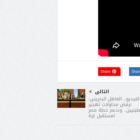
Share
Shar
التالى
لفيديو.. العاهل البحرينى:
نرفض محاولات تهجير
ينيين.. وندعم خطة مصر
لمستقبل غزة