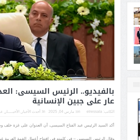
بالفيديو.. الرئيس السيسى: الع
عار على جبين الإنسانية
الكاتب:
elressala
on:
مارس 04, 2025
In:
أحدث الأخبار
,
الأخبــــار
,
عر
أكد السيد الرئيس عبد الفتاح السيسى، أن العدوان على غزة خلف وص
وقال الرئيس السيسى – فى كلمته في افتتاح أعمال القمة العربية غير ا