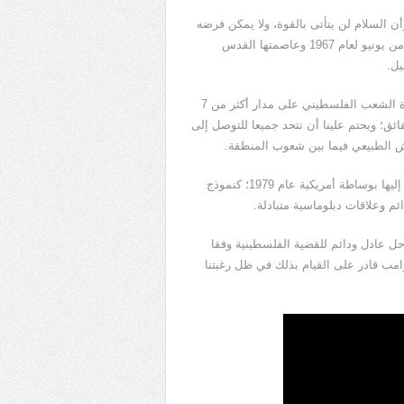
ن السلام لن يتأتى بالقوة، ولا يمكن فرضه
عنوة، ولا بد من إقامة الدولة الفلسطينية المستقلة على حدود الرابع من يونيو لعام 1967 وعاصمتها القدس
يل.
وأضاف: ما نشهده من تكرار لحلقات العنف المفرغة واستمرار لمعاناة الشعب الفلسطيني على مدار أكثر من 7
ئق؛ ويحتم علينا أن نتحد جميعا للتوصل إلى
ايش الطبيعي فيما بين شعوب المنطقة.
وتابع: لننظر إلى معاهدة السلام بين مصر وإسرائيل، التي تم التوصل إليها بوساطة أمريكية عام 1979؛ كنموذج
ئم وعلاقات دبلوماسية متبادلة.
ل عادل ودائم للقضية الفلسطينية وفقا
امب قادر على القيام بذلك في ظل رغبتنا