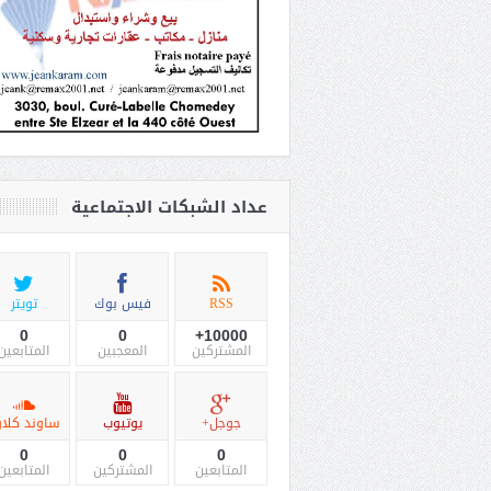
عداد الشبكات الاجتماعية
RSS
فيس بوك
تويتر
0
0
10000+
المشتركين
المعجبين
المتابعين
جوجل+
يوتيوب
ساوند كلاو
0
0
0
المتابعين
المشتركين
المتابعين