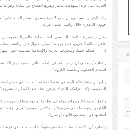
الحرب على غزة استهدفت تدمير وتفريغ القطاع من سكانه وهو ما تت
وأكد الرئيس السيسى، أن مصر لا تعرف سوى السلام القائم على الح
جهوده المقدرة خلال رئاسة القمة العربية.
وقال الرئيس عبد الفتاح السيسى، أتوجّه بدايةً بخالص التحية وجزيل
عاهل مملكة البحرين، على جهوده المقدّرة طوال فترة رئاسته لمجلس
لى أن أهنئكم جميعًا وشعوبكم العربية والإسلامية بمناسبة حلول شهر
وأضاف “يسعدني أن أرحب بكم فى بلدكم الثانى، مصر، أرض الكنانة، ا
اشتدت الخطوب وعظمت الكروب”.
وتابع “إن مشاركتكم اليوم فى هذه القمة غير العادية، فى خضم أزمة إق
الشقيقة، تؤكد التزامكم الذى لا يتزعزع تجاه قضايا أمتكم المشروعة”
وأكمل” يجمعنا اليوم واقع مؤلم في ظل ما تواجهه منطقتنا من تحديا
الإقليمي، وتبدد ما تبقى من مرتكزات الأمن القومي العربي، وتهدد دو
د
أصحابها دون سند من قانون أو شرع”.
وأضاف “إن ذاكرة الإنسانية ستتوقف طويلًا أمام ما حدث في غزة، ل