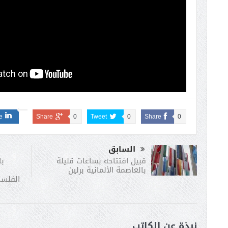
e
Share
0
Tweet
0
Share
0
السابق
با
قبيل افتتاحه بساعات قليلة
بالعاصمة الألمانية برلين
الفلسط
نبذة عن الكاتب