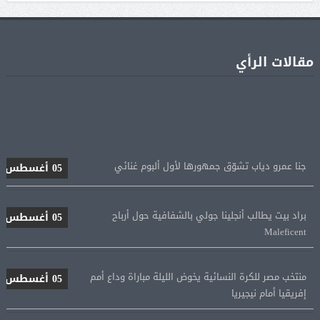
مقالات الرأي
جنا عمرو دياب تشوّق جمهورها لأول ألبوم غنائي
05 أغسطس
براد بيت يطالب أنجلينا جولي بالشفافية حول أرباح
05 أغسطس
Maleficent
منتخب مصر للكرة النسائية يخوض الليلة مباراة وداع أمم
05 أغسطس
إفريقيا أمام نيجيريا
استقبال جماهيرى حاشد لمحمد صلاح لدى وصوله إلى تركيا
05 أغسطس