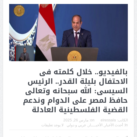
بالفيديو.. خلال كلمته فى
الاحتفال بليلة القدر.. الرئيس
السيسى: الله سبحانه وتعالى
حافظ لمصر على الدوام وندعم
القضية الفلسطينية العادلة
الكاتب:
elressala
on:
مارس 26, 2025
In:
أحدث الأخبار
,
الأخبــــار
,
عربي و دولي
لا يوجد تعليقات