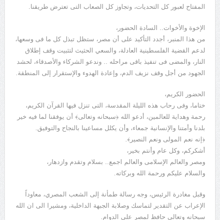
المفتاح لعبور كل التحديات، وتجاوز كل الصعاب التى تعترض طريقنا.
الإخوة والأخوات.. السادة الحضور،
من هذا المنبر، أجدد التأكيد على أن مصر، ستظل تبذل كل ما فى وسعها،
لدعم القضية الفلسطينية العادلة، والسعي الحثيث لتثبيت وقف إطلاق
النار، والمضى فى تنفيذ باقى مراحله .. وندعو الشركاء والأصدقاء، لحشد
الجهود من أجل وقف نزيف الدم، وإعادة الهدوء والإستقرار إلى المنطقة.
الحضور الكريم،
ختاما، وفى رحاب هذه الليلة المقدسة، التى تنزل فيها القرآن الكريم،
رحمة وهداية للعالمين، أدعو الله ﴿سبحانه وتعالى﴾ أن يوفقنا لما فيه خير
بلدنا وأمتنا والإنسانية جمعاء، وأن يكلل مساعينا بالنجاح والتوفيق.
﴿إنه نعم المولى ونعم النصير﴾.
أشكركم، وكل عام وأنتم بخير،
ومصر والعالم الإسلامى والعالم اجمع.. بسلام وتقدم وازدهار،
والسلام عليكم ورحمة الله وبركاته.
وقبل مغادرة الرئيس، وجه رسالة طمأنة إلى الشعب المصري، معاوداً
الإعراب عن التقدير لتماسك وصلابة الجبهة الداخلية، ومشيرا الى ان الله
سبحانه وتعالى حافظ لمصر على الدوام.