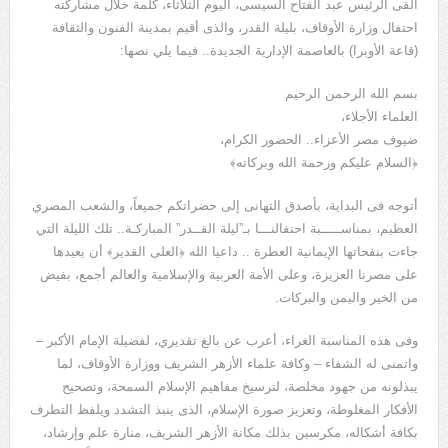
ألقى الرئيس عبد الفتاح السيسى، اليوم الثلاثاء، كلمة خلال مشاركته
احتفال وزارة الأوقاف، بليلة القدر، والذى أقيم بمدينة الفنون والثقافة
(قاعة الأوبرا) بالعاصمة الإدارية الجديدة.. فيما يلي نصها:
بسم الله الرحمن الرحيم
العلماء الأجلاء،
ضيوف مصر الأعزاء.. الحضور الكرام،
﴿السلام عليكم ورحمة الله وبركاته﴾
أتوجه فى البداية، بأصدق التهانى إلى حضراتكم جميعاً، والشعب المصري
العظيم، بمناســـــبة احتفالنـــا بـ”ليلة القــدر” المباركـة.. تلك الليلة التي
جاءت بنفحاتها الإيمانية العطرة .. داعيا الله ﴿العلى القدير﴾ أن يعيدها
على مصرنا العزيزة، وعلى الأمة العربية والإسلامية والعالم أجمع، بفيض
من الخير واليمن والبركات.
وفى هذه المناسبة الغراء، أعرب عن بالغ تقديري، لفضيلة الإمام الأكبر –
واتمنى له الشفاء – وكافة علماء الأزهر الشريف ووزارة الأوقاف، لما
يبذلونه من جهود مخلصة، لترسيخ مفاهيم الإسلام السمحة، وتصحيح
الأفكار المغلوطة، وتعزيز صورة الإسلام، الذى ينبذ التشدد ويلفظ التطرف
بكافة أشكاله، مكرسين بذلك مكانة الأزهر الشريف، منارة علم وإرشاد،