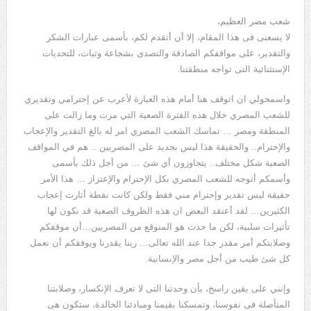
شعب مصر العظيم،
لا يسعنى فى هذا المقام، إلا أن أتقدم لكم، بأسمى عبارات الشكر
والتقدير، على مواقفكم الصادقة والتصدى بشجاعة وثبات، للتحديات
الإستثنائية التى تواجه منطقتنا.
واسمحولي ان اتوقف هنا أمام هذه العبارة لأعرب عن إحترامي وتقديري
للشعب المصري خلال هذه الفترة الصعبة التي مرت وما زالت على
المنطقة ومصر … تماسك الشعب المصري امر له بالغ التقدير والإعجاب
والإحترام.. والحقيقة هذا ليس بجديد على المصريين .. هم في المواقف
الصعبة شكل مختلف.. يتجاوزون أي شئ … من أجل ذلك بأسمى
وأسمكم أتوجه للشعب المصري بكل الإحترام والإعتزاز … هذا الأمر
حقيقة ليس تقدير وإحترام مني فقط ولكن كانت نقطة أثارت إعجاب
الكثيرين… لقد أعتقد البعض ان هذه الظروف الصعبة قد نكون لها
تأثيرات سلبية، لكن ما حدث هو المتوقع من المصريين…أن موقفكم
وصلابتكم أمر مقدر جدا عند الله تعالى… ربنا يقدرنا ويوفقكم أن نعمل
كل شئ طيب من أجل مصر والإنسانية.
وإنني على يقين راسخ، بأن وحدتنا التى لا تعرف الإنكسار، وصلابتنا
المتأصلة فى نفوسنا، وتمسكنا بقيمنا ومبادئنا الخالدة، ستكون هى