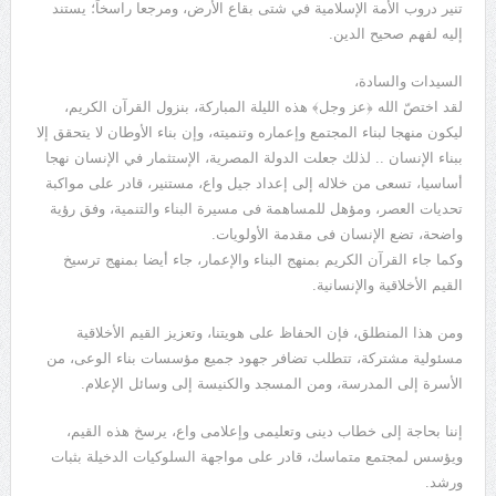
تنير دروب الأمة الإسلامية في شتى بقاع الأرض، ومرجعا راسخاً؛ يستند
إليه لفهم صحيح الدين.
السيدات والسادة،
لقد اختصّ الله ﴿عز وجل﴾ هذه الليلة المباركة، بنزول القرآن الكريم،
ليكون منهجا لبناء المجتمع وإعماره وتنميته، وإن بناء الأوطان لا يتحقق إلا
ببناء الإنسان .. لذلك جعلت الدولة المصرية، الإستثمار في الإنسان نهجا
أساسيا، تسعى من خلاله إلى إعداد جيل واع، مستنير، قادر على مواكبة
تحديات العصر، ومؤهل للمساهمة فى مسيرة البناء والتنمية، وفق رؤية
واضحة، تضع الإنسان فى مقدمة الأولويات.
وكما جاء القرآن الكريم بمنهج البناء والإعمار، جاء أيضا بمنهج ترسيخ
القيم الأخلاقية والإنسانية.
ومن هذا المنطلق، فإن الحفاظ على هويتنا، وتعزيز القيم الأخلاقية
مسئولية مشتركة، تتطلب تضافر جهود جميع مؤسسات بناء الوعى، من
الأسرة إلى المدرسة، ومن المسجد والكنيسة إلى وسائل الإعلام.
إننا بحاجة إلى خطاب دينى وتعليمى وإعلامى واع، يرسخ هذه القيم،
ويؤسس لمجتمع متماسك، قادر على مواجهة السلوكيات الدخيلة بثبات
ورشد.