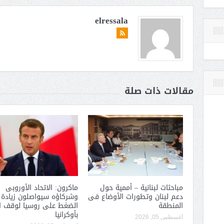
elressala
مقالات ذات صلة
مباحثات لبنانية – أممية حول
ماكرون: الاتحاد الأوروبى
دعم لبنان وتطورات الأوضاع فى
وشركاؤه سيواصلون زيادة
المنطقة
الضغط على روسيا لوقف ا
بأوكرانيا
أغسطس 05, 2026