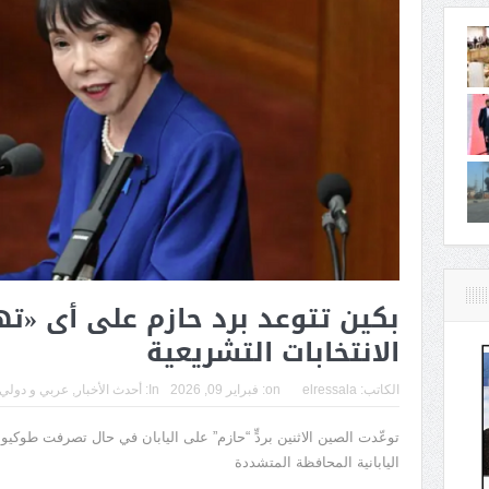
بكين تتوعد برد حازم على أى «تهو
الانتخابات التشريعية
الكاتب:
elressala
on:
فبراير 09, 2026
In:
أحدث الأخبار
,
عربي و دولي
توعّدت الصين الاثنين بردٍّ “حازم” على اليابان في حال تصرفت طوكيو “
اليابانية المحافظة المتشددة