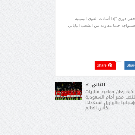
في دوري “إذا أساءت القوى اليمينية
ستواجه حتما مقاومة من الشعب الياباني
Share
Shar
التالى
لكرة يعلن مواعيد مباريات
تخب مصر أمام السعودية
إسبانيا والبرازيل استعدادا
لكأس العالم