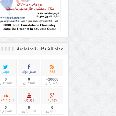
عداد الشبكات الاجتماعية
RSS
فيس بوك
تويتر
0
0
10000+
المشتركين
المعجبين
المتابعين
جوجل+
يوتيوب
ساوند كلاو
0
0
0
المتابعين
المشتركين
المتابعين