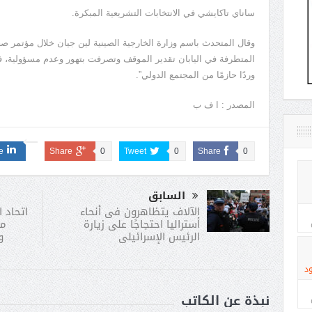
ساناي تاكايشي في الانتخابات التشريعية المبكرة.
وقال المتحدث باسم وزارة الخارجية الصينية لين جيان خلال مؤتمر صح
المتطرفة في اليابان تقدير الموقف وتصرفت بتهور وعدم مسؤولية، ف
وردًا حازمًا من المجتمع الدولي”.
المصدر : ا ف ب
e
Share
0
Tweet
0
Share
0
السابق
اتحاد ا
الآلاف يتظاهرون فى أنحاء
من
أستراليا احتجاجًا على زيارة
و
الرئيس الإسرائيلى
د
نبذة عن الكاتب