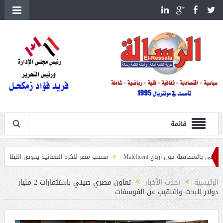
قائمة
ول أرباح Maleficent
منتخب مصر للكرة النسائية يخوض الليلة مباراة وداع أمم إ
عيات حرائق الغابات
الرئيسية
أحدث الأخبار
تعاون مصري صيني باستثمارات 2 مليار
دولار للبحث والتنقيب عن الفوسفات