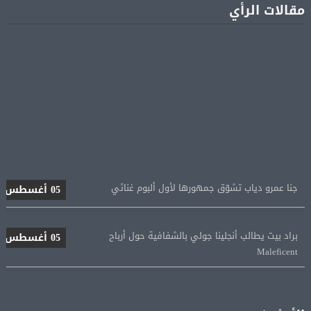
مقالات الرأي
جنا عمرو دياب تشوّق جمهورها لأول ألبوم غنائي
05 أغسطس
براد بيت يطالب أنجلينا جولي بالشفافية حول أرباح
05 أغسطس
Maleficent
منتخب مصر للكرة النسائية يخوض الليلة مباراة وداع أمم
05 أغسطس
إفريقيا أمام نيجيريا