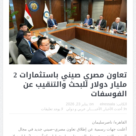
تعاون مصري صيني باستثمارات 2
مليار دولار للبحث والتنقيب عن
الفوسفات
الكاتب:
elressala
on:
يناير 23, 2026
In:
أحدث الأخبار
,
الأخبــــار
,
عربي و دولي
لا يوجد تعليقات
القاهره/ ناصرسليمان
أعلنت جهات رسمية عن إطلاق تعاون مصري–صيني جديد في مجال