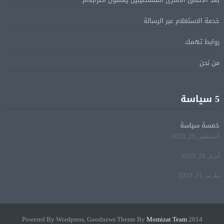
ترامب: مضيق هرمز سيفتح قريبًا أو ستواجه إيران ضربة
05 أغسطس
خدمة الاستعلام عبر الرسالة
قاسية
روابط تهمك
الرئيس السيسى يؤكد لرئيس وزراء اليونان تضامن مصر
05 أغسطس
من نحن
الكامل مع اليونان في مواجهة تداعيات حرائق الغابات
الرئيس السيسى يستقبل ملك البحرين فى مطار العلمين
5 سياسة
05 أغسطس
فى زيارة لتعزيز أواصر الأخوة الراسخة بين البلدين
الشقيقين
خمسة سياسة
أغسطس 25, 2023
مي سليم: سعيدة بالعودة الى الكوميديا
04 أغسطس
أبريل 28, 2023
مارس 31, 2023
Momizat Team
2014 Powered By Wordpress, Goodnews Theme By