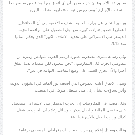
سابق هذا الأسبوع إن حزبه ضمن أن أي اتفاق مع المحافظين سيضع حدا
”للتقشف الإجباري“ وسيضع ميزانية استثمارية لمنطقة اليورو.
ويشير التخلي عن وزارة المالية الشديدة الأهمية إلى أن المحافظين
اضطروا لتقديم تنازلات كبيرة من أجل الحصول على موافقة الحزب
الديمقراطي الاشتراكي على تجديد ”الائتلاف الكبير“ الذي يحكم ألمانيا
منذ 2013.
وفي رسالة نشرت مصحوبة بصورة لزعيم الحزب شولتس وغيره من
مفاوضي الحزب قال المفاوضون ”نحن متعبون لكن سعداء. لدينا اتفاق
أخيرا والآن يجري العمل على وضع التفاصيل النهائية في نص“.
وينهي الاتفاق أغلب الغموض الذي أضعف دور ألمانيا في الشؤون الدولية
وأثار تساؤلات بشأن إلى متى ستظل ميركل في المنصب.
وقال مصدر في المفاوضات إن الحزب الديمقراطي الاشتراكي سيحصل
على حقيبتي المالية والعمل وذكرت وسائل إعلام أن الحزب سيشغل
كذلك وزارت العدل والأسرة والبيئة.
وقالت وسائل إعلام إن حزب الاتحاد الديمقراطي المسيحي بزعامة