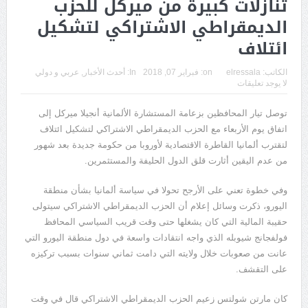
تنازلات كبيرة من ميركل للحزب
الديمقراطي الاشتراكي لتشكيل
ائتلاف
الكاتب:
elressala
on:
فبراير 07, 2018
In:
أحدث الأخبار
,
عربي و دولي
لا يوجد تعليقات
توصل تيار المحافظين بزعامة المستشارة الألمانية أنجيلا ميركل إلى
اتفاق يوم الأربعاء مع الحزب الديمقراطي الاشتراكي لتشكيل ائتلاف
لتقترب ألمانيا القاطرة الاقتصادية لأوروبا من حكومة جديدة بعد شهور
من عدم اليقين أثارت قلق الدول الحليفة والمستثمرين.
وفي خطوة تعني على الأرجح تحولا في سياسة ألمانيا بشأن منطقة
اليورو، ذكرت وسائل إعلام أن الحزب الديمقراطي الاشتراكي سيتولى
حقيبة المالية التي كان يشغلها حتى وقت قريب السياسي المحافظ
فولفجانج شيوبله الذي واجه انتقادات واسعة في دول منطقة اليورو التي
عانت من صعوبات خلال ولايته التي دامت ثماني سنوات بسبب تركيزه
على التقشف.
كان مارتن شولتس زعيم الحزب الديمقراطي الاشتراكي قال في وقت