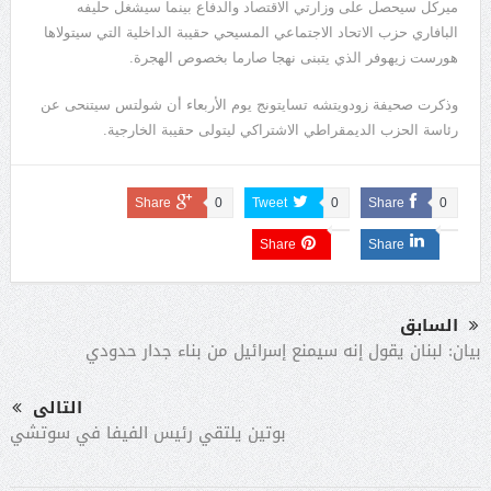
ميركل سيحصل على وزارتي الاقتصاد والدفاع بينما سيشغل حليفه
البافاري حزب الاتحاد الاجتماعي المسيحي حقيبة الداخلية التي سيتولاها
هورست زيهوفر الذي يتبنى نهجا صارما بخصوص الهجرة.
وذكرت صحيفة زودويتشه تسايتونج يوم الأربعاء أن شولتس سيتنحى عن
رئاسة الحزب الديمقراطي الاشتراكي ليتولى حقيبة الخارجية.
Share
0
Tweet
0
Share
0
Share
Share
السابق
بيان: لبنان يقول إنه سيمنع إسرائيل من بناء جدار حدودي
التالى
بوتين يلتقي رئيس الفيفا في سوتشي