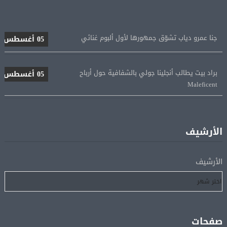
جنا عمرو دياب تشوّق جمهورها لأول ألبوم غنائي
05 أغسطس
براد بيت يطالب أنجلينا جولي بالشفافية حول أرباح
05 أغسطس
Maleficent
منتخب مصر للكرة النسائية يخوض الليلة مباراة وداع أمم
05 أغسطس
إفريقيا أمام نيجيريا
الأرشيف
استقبال جماهيرى حاشد لمحمد صلاح لدى وصوله إلى تركيا
05 أغسطس
لإتمام انتقاله إلى طرابزون سبور
الأرشيف
رسميًا.. انطلاق الدورى الممتاز 21 أغسطس.. وقمة الزمالك
05 أغسطس
والأهلى 11 أكتوبر
صفحات