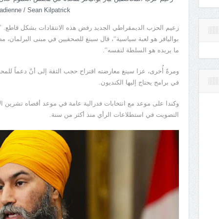
adienne / Sean Kilpatrick
زعيم الحزب الديمقراطي الجديد رفض هذه الانتقادات بشكل قاطع. ’’كل
بواليافر هو لعبة سياسية‘‘، قال سينغ للصحفيين في مبنى البرلمان، مضيفاً
ما يريده هو السلطة لنفسه‘‘.
ومرةً أُخرى، عزا سينغ معارضته اقتراح حجب الثقة إلى أنّ دعماً للم
في برامج يحتاج إليها الكنديون.
التصويت في استطلاعات الرأي منذ أكثر من سنة.