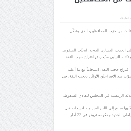
د تعليقات
ح ثالث من حزب المحافظين، الذي يشكّل
طي الجديد، اليساري التوجه، لتجنّب السقوط.
تكتله النيابي سيُعارض اقتراح حجب الثقة.
قتراح حجب الثقة، انسجاماً مع ما أعلنه
ّت ضد الاقتراحيْن الأوليْن بحجب الثقة، في
لثلاثة الرئيسية في المجلس لتفادي السقوط.
ّهها سينغ إلى الليبراليين منذ انسحابه قبل
ثلاثة أشهر ونيّف من ’’اتفاق الدعم والثقة‘‘ المُبرَم بين الحزب الديمقراطي الجديد وحكومة ترودو في 22 آذار