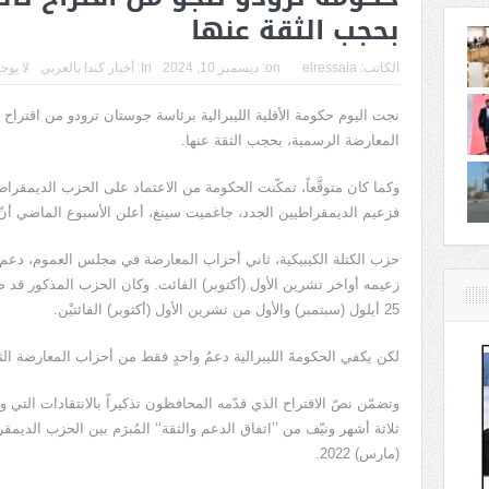
بحجب الثقة عنها
الكاتب:
elressala
on:
ديسمبر 10, 2024
In:
أخبار كندا بالعربي
لا يوج
نجت اليوم حكومة الأقلية الليبرالية برئاسة جوستان ترودو من اقترا
المعارضة الرسمية، بحجب الثقة عنها.
وكما كان متوقَّعاً، تمكّنت الحكومة من الاعتماد على الحزب الديمقرا
فزعيم الديمقراطيين الجدد، جاغميت سينغ، أعلن الأسبوع الماضي أنّ 
حزب الكتلة الكيبيكية، ثاني أحزاب المعارضة في مجلس العموم، دعم ا
زعيمه أواخر تشرين الأول (أكتوبر) الفائت. وكان الحزب المذكور قد صو
25 أيلول (سبتمبر) والأول من تشرين الأول (أكتوبر) الفائتيْن.
لكن يكفي الحكومةَ الليبرالية دعمُ واحدٍ فقط من أحزاب المعارضة ا
وتضمّن نصّ الاقتراح الذي قدّمه المحافظون تذكيراً بالانتقادات التي وج
(مارس) 2022.