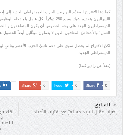
كما دعا الاقتراح المقدَّم اليوم من الحزب الديمقراطي الجديد إلى إد
الديمقراطيون الجدد على وجه الخصوص أن يكون المتقاعدون و’’الخ
العمل‘‘ والأشخاصُ المعاقون الذين لا يعملون مؤهَّلين أيضاً للحصول ع
لكنّ الاقتراح لم يحصل سوى على دعم نائبيْ الحزب الأخضر ونائبٍ لي
الديمقراطي الجديد.
(نقلاً عن راديو كندا)
e
Share
0
Tweet
0
Share
0
السابق
لقاء بر
إضراب عمّال البريد مستمرّ مع اقتراب الأعياد
وج
اللجنة 
ج