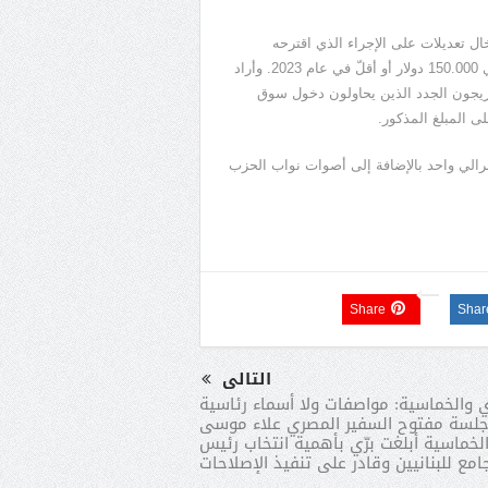
خال تعديلات على الإجراء الذي اقترحه
الليبراليون بتقديم شيك بمبلغ 250 دولاراً لكلّ عامل بلغ دخله الوظيفي 150.000 دولار أو أقلّ في عام 2023. وأراد
ريجون الجدد الذين يحاولون دخول سوق
لى المبلغ المذكور.
برالي واحد بالإضافة إلى أصوات نواب الحزب
Share
Shar
التالى
ي والخماسية: مواصفات ولا أسماء رئاسية
لسة مفتوح السفير المصري علاء موسى
الخماسية أبلغت برّي بأهمية انتخاب رئيس
امع للبنانيين وقادر على تنفيذ الإصلاحات