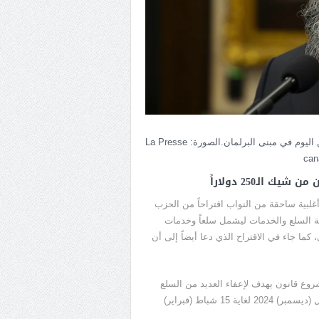
زعيم الحزب الديمقراطي الجديد جاغميت سينغ متحدثاً إلى الصحفيين اليوم في مبنى البرلمان.الصورة: La Presse
can
لـ250 دولاراً
بية ساحقة من النواب اقتراحاً من الحزب
ة السلع والخدمات ليشمل سلعاً وخدمات
، كما جاء في الاقتراح الذي دعا أيضاً إلى أن
نوفمبر) الفائت مشروع قانون يهدف لإعفاء العديد من السلع
والخدمات من الضريبة الفدرالية مدة شهريْن فقط، من 14 كانون الأول (ديسمبر) 2024 لغاية 15 شباط (فبراير)