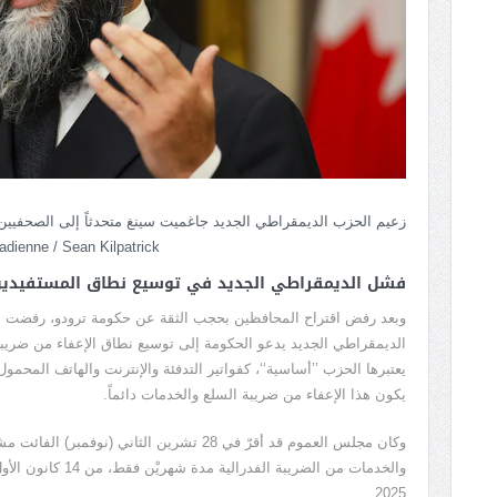
adienne / Sean Kilpatrick
فشل الديمقراطي الجديد في توسيع نطاق المستفيدين من شيك ا
وبعد رفض اقتراح المحافظين بحجب الثقة عن حكومة ترودو، رفضت أغل
الديمقراطي الجديد يدعو الحكومة إلى توسيع نطاق الإعفاء من ضريب
يعتبرها الحزب ’’أساسية‘‘، كفواتير التدفئة والإنترنت والهاتف المحمول
يكون هذا الإعفاء من ضريبة السلع والخدمات دائماً.
وكان مجلس العموم قد أقرّ في 28 تشرين الثاني (
2025.