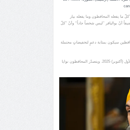
can
ّ ما يفعله المحافظون وما يفعله بيار
 أنّ بواليافر ’’ليس شخصاً جاداً‘‘ وأنّ ’’كلّ
حافظين سيكون بمثابة دعمٍ لتخفيضاتٍ محتملة
وكندا على موعد مع انتخابات فدرالية عامة في موعد أقصاه تشرين الأول (أكتوبر) 2025. ويتصدّر المحافظون نوايا