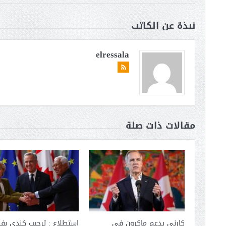
نبذة عن الكاتب
elressala
مقالات ذات صلة
كارني يدعم ماكرون في
استطلاع : ترحيب كندي بفك