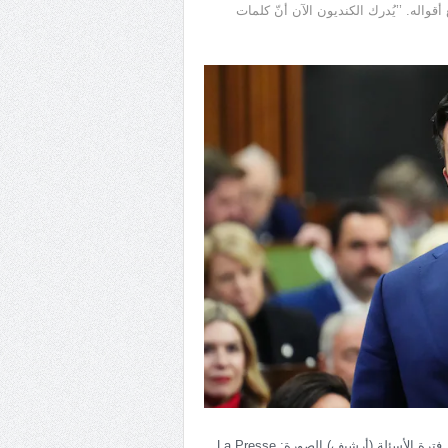
واله. ’’يُدرك الكنديون الآن أنّ كلمات
زعيم حزب المحافظين بيار بواليافر متحدثاً في مجلس العموم خلال فترة الأسئلة (أرشيف).الصورة: La Presse