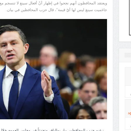
ويعتقد المحافظون أنهم نجحوا في إظهار أنّ أفعال سينغ لا تنسجم مع أق
جاغميت سينغ ليس لها أيّ قيمة‘‘، قال حزب المحافظين في بيان.
د