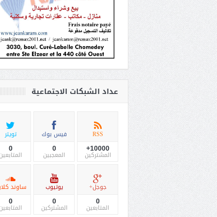
عداد الشبكات الاجتماعية
RSS
فيس بوك
تويتر
0
0
10000+
المشتركين
المعجبين
المتابعين
جوجل+
يوتيوب
ساوند كلاو
0
0
0
المتابعين
المشتركين
المتابعين