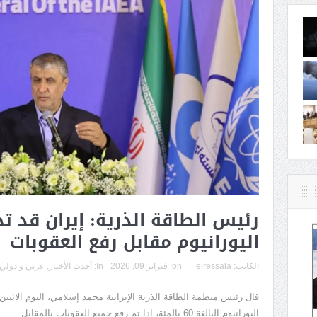
رئيس الطاقة الذرية: إيران قد
اليورانيوم مقابل رفع العقوبات
الكاتب:
elressala
on:
فبراير 09, 2026
In:
أحدث الأخبار
,
عربي و دولي
قال رئيس منظمة الطاقة الذرية الإيرانية محمد إسلامي، اليوم الاثن
اليورانيوم البالغة 60 بالمئة، إذا تم رفع جميع العقوبات بالمقابل.