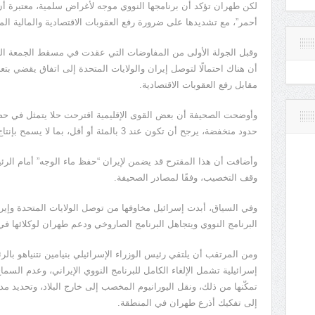
لكن طهران تؤكد أن برنامجها النووي موجه لأغراض سلمية، معتبرة أن
أحمر”، مع تشديدها على ضرورة رفع العقوبات الاقتصادية والمالية ال
وقبل الجولة الأولى من المفاوضات التي عقدت في مسقط الجمعة الم
أن هناك احتمالًا لتوصل إيران والولايات المتحدة إلى اتفاق يقضي بتعل
مقابل رفع العقوبات الاقتصادية.
وأوضحت الصحيفة أن بعض القوى الإقليمية اقترحت حلا يتمثل في حص
حدود منخفضة، يرجح أن تكون عند 3 بالمئة أو أقل، بما لا يسمح بإنتاج سلاح نووي.
وأضافت أن هذا المقترح قد يضمن لإيران “حفظ ماء الوجه” أمام الرئ
وقف التخصيب، وفقًا لمصادر الصحيفة.
وفي السياق، أبدت إسرائيل مخاوفها من توصل الولايات المتحدة وإي
البرنامج النووي ويتجاهل البرنامج الصاروخي ودعم طهران لوكلائها في
ومن المرتقب أن يلتقي رئيس الوزراء الإسرائيلي بنيامين نتنياهو بالرئ
إسرائيلية تشمل الإلغاء الكامل للبرنامج النووي الإيراني، وعدم السما
إلى تفكيك أذرع طهران في المنطقة.