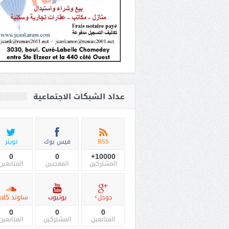
عداد الشبكات الاجتماعية
RSS
فيس بوك
تويتر
0
0
10000+
المشتركين
المعجبين
المتابعين
جوجل+
يوتيوب
ساوند كلاو
0
0
0
المتابعين
المشتركين
المتابعين