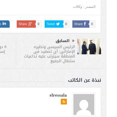
المصدر : وكالات
e
Share
0
Tweet
0
Share
0
السابق
8 د
الرئيس السيسى ونظيره
إسر
الإماراتى: أى تصعيد فى
المنطقة سيترتب عليه تداعيات
ستطال الجميع
نبذة عن الكاتب
elressala