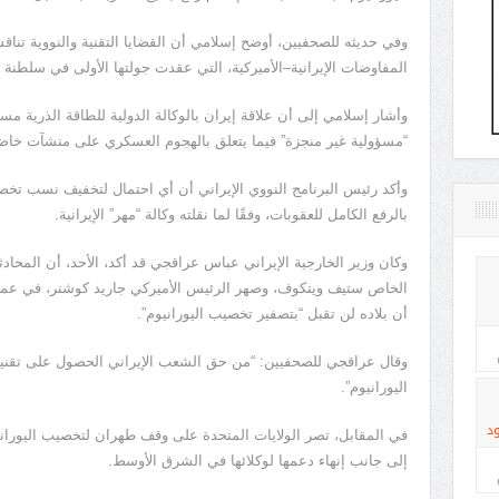
وفي حديثه للصحفيين، أوضح إسلامي أن القضايا التقنية والنووية تن
المفاوضات الإيرانية–الأميركية، التي عقدت جولتها الأولى في سلطنة
وأشار إسلامي إلى أن علاقة إيران بالوكالة الدولية للطاقة الذرية مستم
“مسؤولية غير منجزة” فيما يتعلق بالهجوم العسكري على منشآت خاضعة ل
بالرفع الكامل للعقوبات، وفقًا لما نقلته وكالة “مهر” الإيرانية.
وكان وزير الخارجية الإيراني عباس عراقجي قد أكد، الأحد، أن المحاد
الخاص ستيف ويتكوف، وصهر الرئيس الأميركي جاريد كوشنر، في عما
أن بلاده لن تقبل “بتصفير تخصيب اليورانيوم”.
وقال عراقجي للصحفيين: “من حق الشعب الإيراني الحصول على تقنية 
اليورانيوم”.
د
في المقابل، تصر الولايات المتحدة على وقف طهران لتخصيب اليورانيو
إلى جانب إنهاء دعمها لوكلائها في الشرق الأوسط.