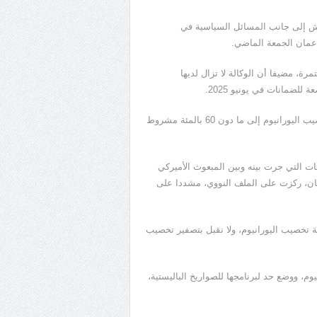
اقش إلى جانب المسائل السياسية في
 عمان الجمعة الماضي.
رة، مضيفا أن الوكالة لا تزال لديها
لضمانات في يونيو 2025.
وأكد رئيس البرنامج النووي الإيراني أن أي احتمال لتخفيف نسب تخصيب اليورانيوم إلى ما دون 60 بالمئة مشروط
ثات التي جرت بينه وبين المبعوث الأميركي
ن، ركزت على الملف النووي، مشددا على
تخصيب اليورانيوم، ولا نقبل بتصفير تخصيب
م، ووضع حد لبرنامجها للصواريخ الباليستية،