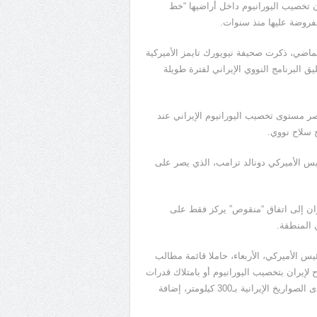
 تخصيب اليورانيوم داخل أراضيها “خط
مفروضة عليها منذ سنوات.
اضي، ذكرت صحيفة نيويورك تايمز الأميركية
يق البرنامج النووي الإيراني لفترة طويلة
ر مستوى تخصيب اليورانيوم الإيراني عند
يس الأميركي دونالد ترامب، الذي يصر على
ران إلى اتفاق “منقوص” يركز فقط على
 المنطقة.
يس الأميركي، الأربعاء، حاملا قائمة مطالب
ح لإيران بتخصيب اليورانيوم أو بامتلاك قدرات
تمكّنها من ذلك، ونقل اليورانيوم المخصب إلى خارج البلاد، وتحديد مدى الصواريخ الإيرانية بـ300 كيلومتر، إضافة