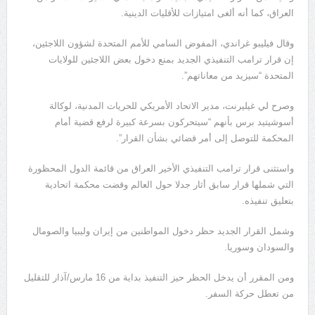
العراق، كما أنه ألغى امتيازات للأقليات الدينية.
وقال فيليبو غراندي، المفوض السامي للأمم المتحدة لشؤون اللاجئين،
إن قرار ترامب التنفيذي الجديد بمنع دخول بعض اللاجئين للولايات
المتحدة “سيزيد من معاناتهم”.
وصرح لي غيليرنت، مدير الاتحاد الأمريكي للحريات المدنية، لوكالة
أسوشيتيد برس بأنهم “سيتحركون بسرعة كبيرة لرفع قضية أمام
المحكمة للتوصل إلى أمر قضائي بشأن القرار”.
واستثنى قرار ترامب التنفيذي الأخير العراق من قائمة الدول المحظورة
التي شملها قرار سابق أثار جدلا حول العالم وقضت محكمة اتحادية
بتعليق تنفيذه.
وشمل القرار الجديد حظر دخول المواطنين من إيران وليبيا والصومال
والسودان وسوريا.
ومن المقرر أن يدخل الحظر حيز التنفيذ بداية من 16 مارس/آذار للتقليل
من تعطل حركة السفر.