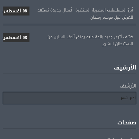
أبرز المسلسلات المصرية المنتظرة.. أعمال جديدة تستعد
08 أغسطس
للعرض قبل موسم رمضان
كشف أثرى جديد بالدقهلية يوثق آلاف السنين من
08 أغسطس
الاستيطان البشرى
اتحاد الكرة يطلب استضافة أمم إفريقيا تحت 23 عامًا
08 أغسطس
المؤهلة لأولمبياد 2028
الأرشيف
إسبانيا تعيد فرض الرقابة على حدودها مع إيطاليا وسط
08 أغسطس
الأرشيف
خلاف متصاعد بشأن الهجرة
فانس: سنواصل الضغط على إيران.. ونعمل على مسار آمن
08 أغسطس
للسفن فى هرمز
صفحات
الرئيس الإيرانى: الظروف الراهنة فرصة للتوصل إلى اتفاق
08 أغسطس