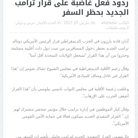
ردود فعل غاضبة على قرار ترامب
الجديد بحظر السفر
الكاتب:
elressala
on:
مارس 07, 2017
In:
أحدث الأخبار
,
عربي و دولي
لا يوجد تعليقات
أدان قادة بارزون في الحزب الديمقراطي قرار الرئيس الأمريكي دونالد
ترامب الجديد بحظر دخول المسافرين من ست دول ذات أغلبية مسلمة،
وحذروا من أن هذا القرار “سيجعل الولايات المتحدة أقل أمنا”.
وقال زعيم الأقلية الديمقراطية في مجلس الشيوخ تشاك شومر إن “هذا
القرار غير عادل ومناف للمبادئ الأمريكية”.
وعلقت زعيمة الأقلية في مجلس النواب نانسي بيلوسي بأن “هذا القرار
أضعف الحرب على الإرهاب”.
وقال كبار الموظفين في إدارة ترامب خلال مؤتمر صحفي مشترك لهم
إن ” القرار التنفيذي الجديد سيكون فعالا في حماية الأمن القومي
الأمريكي”.
ولا يتضمن القرار التنفيذي الجديد لترامب حاملي تأشيرات السفر من