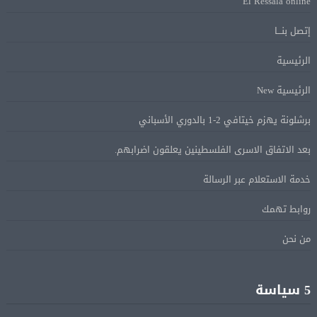
El Ressala online
عبر المفاوضات
إتصل بنـــا
Alcool américain au Canada: «Carney risque d’être pris en
08 أغسطس
الرئيسية
sandwich entre Trump et les provinces»
الرئيسية New
«Aucune négociation ne peut être bonne avec
08 أغسطس
برشلونة يهزم خيتافي 2-1 بالدوري الأسباني
l’administration Trump en ce moment», estime une
spécialiste en droit commercial
بعد الاتفاق الاسرى الفلسطينين يعلقون اضرابهم.
خدمة الاستعلام عبر الرسالة
الاقتصاد الكندي أضاف 75.000 وظيفة والبطالة تراجعت
08 أغسطس
إلى 6,4%
روابط تهمك
من نحن
وزير الخارجية يبحث هاتفياً مع نظيره العراقي التطورات
08 أغسطس
الإقليمية
5 سياسة
هجوم للدعم السريع على بئر سليبة والجيش السودانى
08 أغسطس