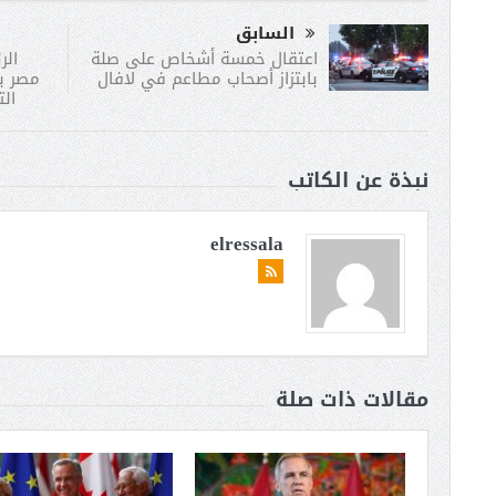
السابق
الر
اعتقال خمسة أشخاص على صلة
مصر با
بابتزاز أصحاب مطاعم في لافال
الت
نبذة عن الكاتب
elressala
مقالات ذات صلة