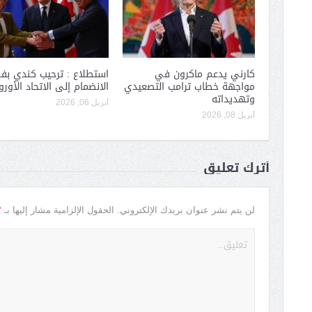
كارني يدعم ماكرون في
استطلاع : ترحيب كندي بفك
مواجهة خطاب ترامب التصعيدي
الانضمام إلى الاتحاد الأور
وتهديداته
أبريل 06, 2026
أبريل 08, 2026
أترك تعليق
*
لن يتم نشر عنوان بريدك الإلكتروني.
الحقول الإلزامية مشار إليها بـ