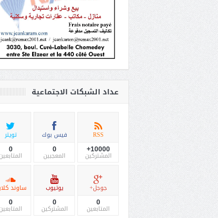
عداد الشبكات الاجتماعية
RSS
فيس بوك
تويتر
0
0
10000+
المشتركين
المعجبين
المتابعين
جوجل+
يوتيوب
ساوند كلاو
0
0
0
المتابعين
المشتركين
المتابعين