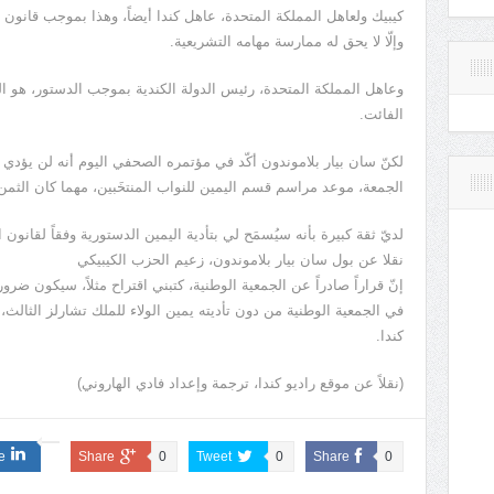
كيبيك ولعاهل المملكة المتحدة، عاهل كندا أيضاً، وهذا بموجب قانون ا
وإلّا لا يحق له ممارسة مهامه التشريعية.
الفائت.
لكنّ سان بيار بلاموندون أكّد في مؤتمره الصحفي اليوم أنه لن يؤدي ا
الجمعة، موعد مراسم قسم اليمين للنواب المنتخَبين، مهما كان الثمن
لديّ ثقة كبيرة بأنه سيُسمَح لي بتأدية اليمين الدستورية وفقاً لقانون 
نقلا عن بول سان بيار بلاموندون، زعيم الحزب الكيبيكي
إنّ قراراً صادراً عن الجمعية الوطنية، كتبني اقتراح مثلاً، سيكون ضر
في الجمعية الوطنية من دون تأديته يمين الولاء للملك تشارلز الثالث، أك
كندا.
(نقلاً عن موقع راديو كندا، ترجمة وإعداد فادي الهاروني)
e
Share
0
Tweet
0
Share
0