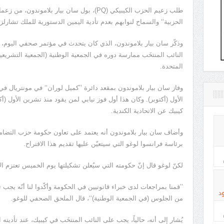
طلب زعيم الحزب الكيبيكي (PQ)، بول سان بيار بلام
الحزبية‘‘ والسماح لنوابهم بعدم تأدية اليمين الدستورية للملك تشارلز 
وذكّر سان بيار بلاموندون، الذي كان يتحدث في مؤتمر صحفي اليوم، ب
النائب المنتخَب ممارسة دوره في الجمعية الوطنية (الجمعية التشريعي
المتحدة.
كيبيك عن الاتحادية الكندية.
برئاسة فرانسوا لوغو التي سيتعيّن عليها تقديم هذا الاقتراح.
لكنّ لوغو قال إنّ حكومته التي سيُعلن تشكيلتها يوم الخميس تعتزم الا
’’قمنا بمراجعات لدى خبراء قانونيين في الحكومة وأكّدوا لنا أنّه يجب 
د
من الجلوس (في الجمعية الوطنية)‘‘، قال الملحق الصحفي للوغو.
يُشار إلى أنه، حالياً، يجب على النائب المنتخَب في كيبيك، عند تأديت