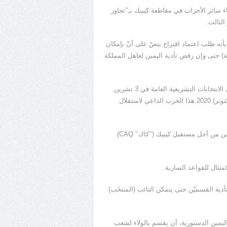
وندون، من زعماء سائر الأحزاب في مقاطعة كيبيك بـ’’تجاوز
الثالث.
أنه طلب اعتماد اقتراح ينصّ على أنّ بإمكان
ة) حتى وإن رفض تأدية اليمين لعاهل المملكة
وفاز سان بيار بلاموندون بمقعد دائرة ’’كميل لوران‘‘ في مونتريال في الانتخابات التشريعية العامة في 3 تشرين
الأول (أكتوبر). وكان هذا أول فوز نيابي لمن يقود منذ تشرين الأول (أكتوبر) 2020 هذا الحزب الداعي لاستقلال
وأضاف سان بيار بلاموندون أنه يعتمد على تعاون حكومة حزب التضامن من أجل مستقبل كيبيك (’’كاك‘‘ CAQ)
متثال للقواعد السارية.
تأدية القسميْن حتى يتمكن النائب (المنتخَب)
ه اليمين الدستورية، أن يقسم بالولاء لشعب