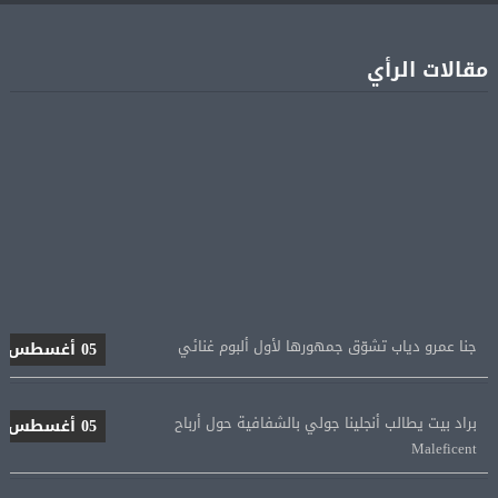
مقالات الرأي
جنا عمرو دياب تشوّق جمهورها لأول ألبوم غنائي
05 أغسطس
براد بيت يطالب أنجلينا جولي بالشفافية حول أرباح
05 أغسطس
Maleficent
منتخب مصر للكرة النسائية يخوض الليلة مباراة وداع أمم
05 أغسطس