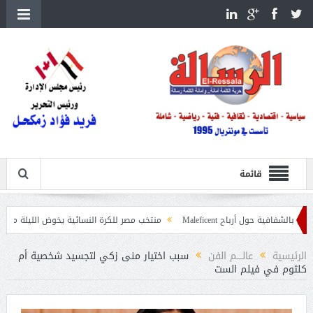
قائمة
باح Maleficent
منتخب مصر للكرة النسائية يخوض الليلة مباراة وداع أمم إفريق
 حرائق الغابات
الرئيسية
عالــــم الفن
سبب اختيار منى زكي لتجسيد شخصية أم
كلثوم في فيلم الست