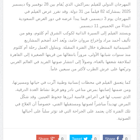
المهرجان الدولي للفيلم بمراكش، الذي يُقام بين 28 نوفمبر و6 ديسمبر
2025 بمشاركة 82 فيلماً من 31 دولة. وقد تقرر عرض الفيلم في
المهرجان يوم 3 ديسمبر، فيما يبدأ عرضه في دور العرض السعودية
ابتداءً من الخميس 11 ديسمبر.
ويستند الفيلم إلى السيرة الذاتية لكوكب الشرق أم كلثوم، وهو من
تأليف أحمد مراد وإخراج مروان حامد، ويُعد أحد أضخم المشاريع
السينمائية المنتظرة خلال الفترة المقبلة. ويتناول العمل رحلة أم كلثوم
منذ سنوات شبابها الأولى، مروراً بانتقالها من قريتها الصغيرة إلى القاهرة
لملاحقة شغفها بالغناء، وصولاً إلى انتشار صوتها الفريد في العالم العربي
وتربّعها على عرش الطرب لأكثر من سبعين عاماً.
كما يتعمق الفيلم في محطات إنسانية وطبية أثّرت في حياتها ومسيرتها،
ومن ضمنها إصابتها بمرض مناعي نادر وهو فرط نشاط الغدة الدرقية،
الذي تسبب لها في أعراض قاسية أبرزها جحوظ العينين. وقد شكّل
المرض تهديداً مباشراً لصوتها ومستقبلها الفني، خصوصاً أن العلاج في
تلك الفترة كان يعتمد على الجراحة التي قد تؤثر سلباً على أحبالها
الصوتية.
Share
0
Tweet
0
Share
0