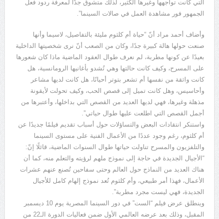
التي كانت تواجهها وغيرها الكثير، لذلك متشوق جدًا لمعرفة ردود فعل
الجمهور فور مشاهدة العمل في صالات السينما”.
وأضاف أحمد مراد أنّ “حياة أم كلثوم مليئة بالتفاصيل، لاسيما وأنها
صنعت حولها هالة كبيرة جدًا، وكان من الصعب أنّ نرى شخصيتها الداخلية
بعيدًا عن كونها مطربة، لم نعرف طوال العقود الماضية ماذا كان شعورها
على المسرح، وكيف كانت حالتها وهي تُشدو بأغانيها الرومانسية، هل
كانت واثقة من نفسها أم تشعر بتوتر أحيانًا، هل كانت لديها مشاعر
وأحاسيس، وهل كانت تميل إلى قصص الحب، وكيف تحولت لأيقونة
مذهلة وغيرها، فهي لديها العديد من القصص التي بداخلها، وأعتبرها من
أجمل القصص التي اطلعت عليها طوال حياتي”.
واستنكر انتقادات البعض والتساؤلات حول أسباب تقديم فيلمًا جديدًا عن
أم كلثوم، رغم وجود عددًا من الأعمال الفنية على مستوى السينما
والتلفزيون والمسرح تناولت حياتها طوال السنوات الماضية، قائلًا إنّ:
“الأجيال الجديدة في حاجة إلى نموذج ملهم لرؤيته والتعلم منه، كما أن
هناك العديد من النماذج حول العالم وحتى سفاحين تُصنع عنهم عشرات
الأعمال، فهذا أمر طبيعي، وأم كلثوم تُعد نموذج إلهام كامل للأجيال
الجديدة، فهي ليست مجرد مطربة”.
وينطلق عرض فيلم “الست” في دور السينما المصرية يوم 10 ديسمبر
المقبل، وذلك بعد عرضه العالمي الأول ضمن فعاليات الدورة الـ22 من