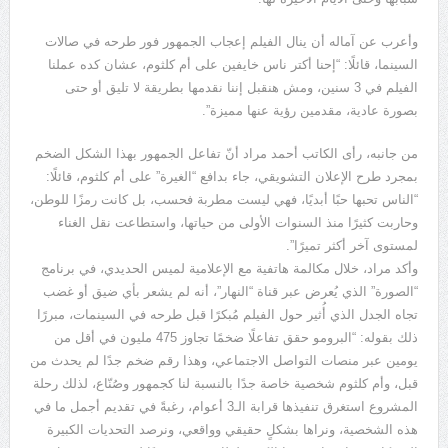
وأعرب عن آماله أن ينال الفيلم إعجاب الجمهور فور طرحه في صالات
السينما، قائلًا: “إحنا أكتر ناس خايفين على أم كلثوم، عشان كده عملنا
الفيلم في 3 سنين، ومش هنقبل إننا نقدمها بطريقة لا تليق أو حتى
بصورة عادية، مقدمين رؤية عنها مميزة”.
من جانبه، رأى الكاتب أحمد مراد أنّ تفاعل الجمهور بهذا الشكل الضخم
بمجرد طرح الإعلان التشويقي، جاء بدافع “الغيرة” على أم كلثوم، قائلًا:
“الناس تحبها حبًا أبديًا، فهي ليست مطربة فحسب، بل كانت رمزًا للوطن،
وحاربت كثيرًا منذ السنوات الأولى من حياتها، واستطاعت نقل الغناء
لمستوى آخر أكثر تميرًا”.
وأكد مراد، خلال مكالمة هاتفية مع الإعلامية لميس الحديدي، في برنامج
“الصورة” الذي يُعرض عبر قناة “النهار”، أنه لم يشعر بأي ضيق أو غضب
تجاه الجدل الذي أُثير حول الفيلم مُبكرًا قبل طرحه في السينمات، مبررًا
ذلك بقوله: “البرومو حقق تفاعلًا ضخمًا تجاوز 475 مليون في أقل من
يومين عبر منصات التواصل الاجتماعي، وهذا رقم ضخم جدًا لم يحدث من
قبل، وأم كلثوم شخصية خاصة جدًا بالنسبة لنا كجمهور وصُنّاع، لذلك رحلة
المشروع استغرق تنفيذها قرابة الـ3 أعوام، رغبةً في تقديم أجمل ما في
هذه الشخصية، ونراها بشكلٍ حقيقي وواقعي، ونرصد التحديات الكبيرة