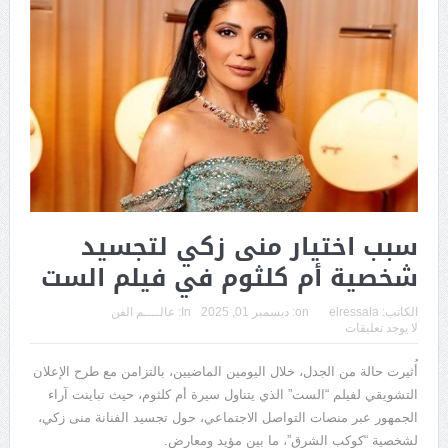
سبب اختيار منى زكي لتجسيد
شخصية أم كلثوم في فيلم الست
الكاتب:
elressala
on:
ديسمبر 01, 2025
In:
عالــــم الفن
لا يوجد تعليقات
أُثيرت حالة من الجدل، خلال اليومين الماضيين، بالتزامن مع طرح الإعلان
التشويقي لفيلم “الست” الذي يتناول سيرة أم كلثوم، حيث تباينت آراء
الجمهور عبر منصات التواصل الاجتماعي، حول تجسيد الفنانة منى زكي،
لشخصية “كوكب الشرق”، ما بين مؤيد ومعارض.