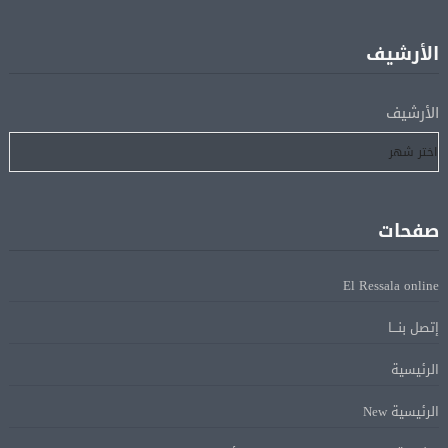
إفريقيا أمام نيجيريا
الأرشيف
استقبال جماهيرى حاشد لمحمد صلاح لدى وصوله إلى تركيا
05 أغسطس
لإتمام انتقاله إلى طرابزون سبور
الأرشيف
رسميًا.. انطلاق الدورى الممتاز 21 أغسطس.. وقمة الزمالك
05 أغسطس
والأهلى 11 أكتوبر
صفحات
مباحثات لبنانية – أممية حول دعم لبنان وتطورات الأوضاع
05 أغسطس
فى المنطقة
El Ressala online
إتصل بنـــا
ماكرون: الاتحاد الأوروبى وشركاؤه سيواصلون زيادة الضغط
05 أغسطس
على روسيا لوقف الحرب بأوكرانيا
الرئيسية
الرئيسية New
البيان الختامى لاجتماع عمّان الوزارى يدين الإجراءات
05 أغسطس
الإسرائيلية بالقدس.. ويطلق تحركا دوليا لوقفها