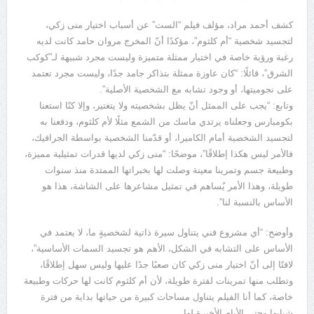
كشف أحمد مراد، مؤلف فيلم “الست” عن أسباب اختيار منى زكي،
لتجسيد شخصية “أم كلثوم”، مؤكدًا أنّ المخرج مروان حامد كانت لديه
رغبة ورؤية خاصة في اختيار ممثلة متميزة وليست مجرد شبيهة لـ”كوكب
الشرق”، قائلًا: “كان عاوزة ممثلة بتذاكر جامد جدًا، وليست مجرد تعتمد
على نجوميتها، أو وجود تشابه مع الشخصية الأصلية”.
وتابع: “يجب على الممثل أنّ يظل بشخصيته ولا يتغتير، وإلا كنّا استعنا
بكومبارس وجعلناه يرتدي ماسك من الشمع مثلًا لأم كلثوم، ودفعنا به
لتجسيد الشخصية أمام الكاميرا، أو قدّمنا الشخصية بواسطة الجرافيك،
فالأمر ليس هكذا إطلاقًا”، موضحًا: “منى زكي لديها قدرات تمثيلية مميزة،
وطبيعة جسم وتمرينا معينة وصلت لها بخبراتها الممتدة منذ سنوات
طويلة، وهذا الأمر يُساهم في تمثيل مشاعرها على الشاشة، هذا هو
الأساس بالنسبة لنا”.
وأوضح: “أي مشروع فني يتناول سيرة ذاتية لشخصيةٍ ما، لا يعتمد في
الأساس على التشابه في الشكل، الأهم هو تجسيد السمات الأساسية”،
لافتًا إلى أنّ اختيار منى زكي كان صعبًا جدًا عليها وليس سهل إطلاقًا،
وتطلب منها تمرينات لفترة طويلة، لأن أم كلثوم كانت لها حركات وطبيعة
خاصة، كما أنا الفيلم يتناول مساحات كبيرة من حياتها بداية من فترة
شبابها وحتى الأيام الأخيرة لها.