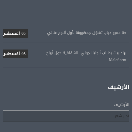
جنا عمرو دياب تشوّق جمهورها لأول ألبوم غنائي
05 أغسطس
براد بيت يطالب أنجلينا جولي بالشفافية حول أرباح
05 أغسطس
Maleficent
منتخب مصر للكرة النسائية يخوض الليلة مباراة وداع أمم
05 أغسطس
إفريقيا أمام نيجيريا
الأرشيف
استقبال جماهيرى حاشد لمحمد صلاح لدى وصوله إلى تركيا
05 أغسطس
لإتمام انتقاله إلى طرابزون سبور
الأرشيف
رسميًا.. انطلاق الدورى الممتاز 21 أغسطس.. وقمة الزمالك
05 أغسطس
والأهلى 11 أكتوبر