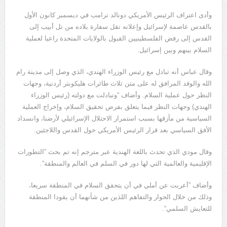
وأدى اعتراف الرئيس الأمريكي دونالد ترامب في ديسمبر كانون الأول
بالقدس عاصمة لإسرائيل وإعلانه نقل سفارة بلاده من تل أبيب إلى
القدس إلى رفض الفلسطينيين القبول بالولايات المتحدة راعيا لعملية
السلام بينهم وبين إسرائيل.
وقال عباس أنه تبادل مع رئيس الوزراء الهندي، الذي وصل إلى مدينة رام
الله والوفد المرافق له على متن ثلاث طائرات هليكوبتر أردنية، وجهات
النظر حول عملية السلام. وأضاف “وتبادلت مع دولته (رئيس الوزراء
الهندي) وجهات النظر فيما يتعلق بفرص تحقيق السلام، وإخراج العملية
السياسية من مأزقها بسبب استمرار الاحتلال الإسرائيلي لأرضنا، وانسداد
الأفق السياسي بعد قرار الرئيس الأمريكي حول القدس واللاجئين.
وقال مودي الذي تحدث باللغة الهندية عبر مترجم إنه تم بحث ”التطورات
الإقليمية والعالمية التي لها دور في السلم في العالم والمنطقة“.
وأضاف ”أعربت عن أملي في أن يتحقق السلام في المنطقة سريعا،
وذلك من خلال الحوار والتفاهم اللذين من شأنهما أن يقودا المنطقة
للتعايش السلمي“.