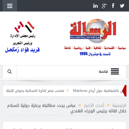
قائمة
ل أرباح Maleficent
منتخب مصر للكرة النسائية يخوض الليلة مباراة وداع أمم إف
يات حرائق الغابات
الرئيسية
أحدث الأخبار
عباس يجدد مطالبته برعاية دولية للسلام
خلال لقائه برئيس الوزراء الهندي