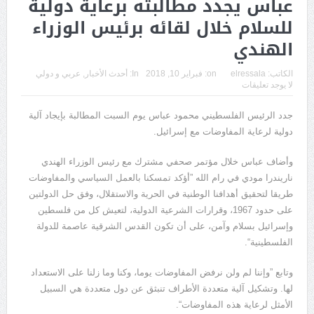
عباس يجدد مطالبته برعاية دولية
للسلام خلال لقائه برئيس الوزراء
الهندي
الكاتب:
elressala
on:
فبراير 10, 2018
In:
أحدث الأخبار
,
عربي و دولي
لا يوجد تعليقات
جدد الرئيس الفلسطيني محمود عباس يوم السبت المطالبة بإيجاد آلية
دولية لرعاية المفاوضات مع إسرائيل.
وأضاف عباس خلال مؤتمر صحفي مشترك مع رئيس الوزراء الهندي
ناريندرا مودي في رام الله ”أؤكد تمسكنا بالعمل السياسي والمفاوضات
طريقا لتحقيق أهدافنا الوطنية في الحرية والاستقلال، وفق حل الدولتين
على حدود 1967، وقرارات الشرعية الدولية، لتعيش كل من فلسطين
وإسرائيل بسلام وآمن، على أن تكون القدس الشرقية عاصمة للدولة
الفلسطينية“.
وتابع ”وإننا لم ولن نرفض المفاوضات يوما، وكنا وما زلنا على الاستعداد
لها. وتشكيل آلية متعددة الأطراف تنبثق عن دول متعددة هي السبيل
الأمثل لرعاية هذه المفاوضات“.