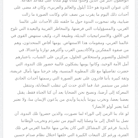
الواقفون أكثر من الذين وجدوا مكانا لهم مكانا على مقاعد القاعة.
كان عنوان الندوة هو «11 أيلول والعالم والعربي»، وكان قد مضى على
أحداث ذلك اليوم ما يقرب من نصف عام، وكانت الصورة ما زالت
ضبابية، وقد تمحورت الندوة حول ما خلفته تلك الأحداث على عالمنا
العربي، والمسؤوليات التي فرضتها، والمخاطر القريبة والبعيدة التي تلوح
في الأفق، والاستراتيجيات البديلة، وطبيعة الرد، وكيف ستنهض القوى في
عالمنا العربي، ومقومات هذا الاستنهاض. يومها أفاض المتحدثون، وهم
من صفوة المفكرين والأكاديمين العرب وأكثرهم توازنا واعتدالا، في
التحليل والتصوير واستخلاص الحلول، مركزين على الشباب، باعتبارهم
أمل الأمة الوحيد، وكانوا يومها يشكلون غالبية حضور تلك الندوة، التي
حضرت تفاصيلها مع تلك المطوية المنسية، وقد خرجنا منها بآمال عريضة،
وثقة كبيرة بأننا قادرون على تغيير الصورة التي رسمتها أحداث الحادي
عشر من سبتمبر عنا، فما الذي حدث كي تنقلب المعادلة، وتنتقل
المعركة إلى أرضنا، ونصبح نحن الضحايا بعد أن كنا الجناة فقط، يقتل
بعضنا بعضا، ونخرب بيوتنا بأيدينا وأيدي من يدّعون الإيمان منا، ولا نعتبر
كما يعتبر أولو الأبصار؟
لو عاد بنا الزمن إلى الوراء لما تصورت، والذين حضروا تلك الندوة، أن
تصل بنا الحال إلى ما وصلنا إليه اليوم من تشرذم وتخريب لأوطاننا
بأيدينا. فرغم كل المشاكل التي كان يعاني منها عالمنا العربي في تلك
الفترة، ورغم كل التبعات الكبيرة التي خلفها احتلال نظام صدام حسين