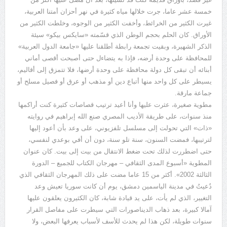
خمسة عشر عاما، جرت خلالها مياه كثيرة في نهر أحزان أمتنا العربية،
غيرت الكثير من الخرائط، وأخفت الكثير من الوجوه، وخلطت الكثير من
الأوراق. كان الحلم بحجم الوطن الذي قسّمته «سايكس بيكو» سيئة
الذكر الشهيرة، وبقيت تجمعة رابطة أطلقنا عليها «جامعة الدول العربية»
للمحافظة على وحدة أرضه، فإذا به يتضاءل حتى أصبحت أقصى أماني
أبنائه أن تبقى كل دولة محافظة على وحدة أرضها، فلا تتمزق إلى أقاليم،
يسيطر على كل واحد منها أتباع دين أو مذهب أو عرق أو فصيل مسلح أو
جماعة مارقة.
مطوية صغيرة، عثرت عليها وأنا أعيد ترتيب قصاصات كثيرة كنت أراكمها
منذ سنوات، على طريقة الأديب المصري صنع الله إبراهيم في روايته
«ذات» التي تحولت إلى مسلسل تلفزيوني، على وعد بأن أعود إليها
لترتيبها، فمضت السنون، سنة تلو سنة، دون أن أفي بوعدي لنفسي،
حتى اضطررت لذلك تحت ضغط الانتقال من بيت إلى بيت. كان عنوان
المطوية «أسبوع المدى الثقافي – مهرجان الكتاب للجميع – الدورة
الثالثة 2002». أكثر من 15 عاما مضت على ذلك المهرجان الثقافي الذي
دُعيتُ في مدينة الياسمين دمشق، يوم أن كانت سوريا تعيش وعد
التغيير، الذي لم يأت، على يد قيادة شابة، كان الكثيرون يعلقون عليها
آمالا كبيرة، بعد ذهاب الديناصورات التي سيطرت على مفاصل القرار
سنوات طويلة، لكن هذا لم يحدث للأسف لأسباب يعرفها البعض، ولا