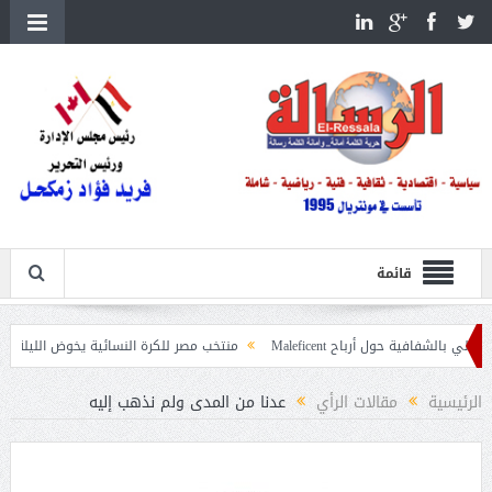
قائمة
رباح Maleficent
منتخب مصر للكرة النسائية يخوض الليلة مباراة وداع أمم إفري
ت حرائق الغابات
الرئيسية
مقالات الرأي
عدنا من المدى ولم نذهب إليه