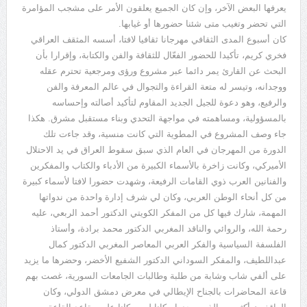
يعرفها البعض الآخر، وإن كان الجميع يعلقون الأمر على مشجب المؤامرة
التي تحضر وتغيب متى شئنا حضورها أو غيابها.
كان أسبوع المدى الثقافي مهرجانا ثقافيا لافتا، أسسه المثقف العراقي
فخري كريم، تأكيدا للحضور الفعّال للثقافة والفن والكتابة، وإقرارا بأن
البحث عن القارئ يمر دائما عبر مشروع ورؤى ومرجعية تحترم عقله
ووجدانه، وتيسر له متعة القراءة والتجوال في عالم المعرفة والفن
والرفيع، وهو دعوة للجيل الجديد المقاوم لتأكيد أصالته وإحساسه
بالمسؤولية، ومساهمته في مواجهة التحدي وبناء مستقبل مشرق. هكذا
جاء وصف المشروع في المطوية التي كانت منسية، وقد جاءت تلك
الدورة من المهرجان في العام الذي سبق سقوط العراق في يد الاحتلال
الأميركي، وكانت زاخرة بالأسماء الكبيرة من الأدباء والكتاب والمفكرين
والفنانين العرب ذوي القامات الرفيعة، وشهدت حضورا لافتا لأسماء كبيرة
من كل أنحاء الوطن العربي، وكان لي شرف إدارة واحدة من ندواتها
المهمة، شارك فيها كل من المفكر الكويتي الدكتور أحمد الربعي، عليه
رحمة الله، والروائي والناقد المغربي الدكتور محمد برادة، وأستاذ
الفلسفة السياسية والفكر العربي المعاصر المغربي الدكتور كمال
عبداللطيف، والمفكر السوداني الدكتور الشفيع الأخضر، وحضرها ما يزيد
على ألفي شاب وشابة من طلبة وطالبات الجامعات السورية، غصت بهم
قاعة المحاضرات بالجناح الإيطالي في معرض دمشق الدولي، وكان