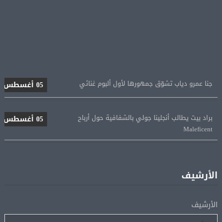
جنا عمرو دياب تشوّق جمهورها لأول ألبوم غنائي
05 أغسطس
براد بيت يطالب أنجلينا جولي بالشفافية حول أرباح
05 أغسطس
Maleficent
منتخب مصر للكرة النسائية يخوض الليلة مباراة وداع أمم
05 أغسطس
إفريقيا أمام نيجيريا
الأرشيف
استقبال جماهيرى حاشد لمحمد صلاح لدى وصوله إلى تركيا
05 أغسطس
لإتمام انتقاله إلى طرابزون سبور
الأرشيف