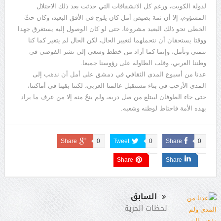
لدولة الكويت، ورغم كل الانشقاقات التي حدثت بعد ذلك الاحتلال
المشؤوم، إلا أن ثمة بصيص أمل كان يلوح في الأفق البعيد، وكان حثّ
الخطى نحو ذلك البعيد مشروعا، حتى لو كان الوصول إليه يستغرق جهدا
ووقتا يستحقان أن نتحملهما لتغيير الحال، لكن الحال لم يتغير كما كنا
نتمنى ونأمل، وإنما كما أراد من خطط وسعى إلى نشر الفوضى في
وطننا العربي، وقلب الطاولة على رؤوسنا جميعا.
عدنا من أسبوع المدى الثقافي في دمشق على أمل أن نذهب إلى
المدى الأرحب في بناء مستقبل عالمنا العربي، لكننا بقينا في أماكننا،
حتى جاء الطوفان ليبتلع من ضل دربه، ولم ينجُ منه إلا من عرف ما يراد
بهذه الأمة فاحتاط لوطنه وشعبه.
Share
0
Tweet
0
Share
0
Share
Share
السابق
لحظات الحرية