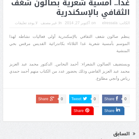
غدا.. أمسية شعرية بصالون شغف
الثقافي بالإسكندرية
الكاتب:
elressala
on:
أكتوبر 27, 2014
In:
غير مصنف
لا يوجد تعليقات
ينظم صالون شغف الثقافي بالإسكندرية أولى فعاليات نشاطه لهذا
الموسم بأمسية شعرية غدا الثلاثاء بكاتدرائية القديس مرقس بحي
المنشية
ويستضيف الصالون الشعراء: أحمد النحاس, الدكتور محمد عبد العزيز
محمد عبد العزيز القاضي وذلك بحضور عدد من الكتاب منهم أحمد حمدي
رياض وأنجي مطاوع.
Share
0
Tweet
0
Share
0
Share
Share
السابق