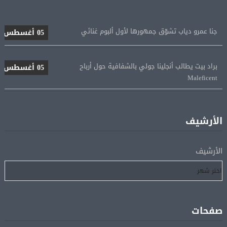
جنا عمرو دياب تشوّق جمهورها لأول ألبوم غنائي
05 أغسطس
براد بيت يطالب أنجلينا جولي بالشفافية حول أرباح
05 أغسطس
Maleficent
منتخب مصر للكرة النسائية يخوض الليلة مباراة وداع أمم
05 أغسطس
إفريقيا أمام نيجيريا
الأرشيف
استقبال جماهيرى حاشد لمحمد صلاح لدى وصوله إلى تركيا
05 أغسطس
الأرشيف
لإتمام انتقاله إلى طرابزون سبور
رسميًا.. انطلاق الدورى الممتاز 21 أغسطس.. وقمة الزمالك
05 أغسطس
والأهلى 11 أكتوبر
صفحات