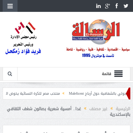
قائمة
فية حول أرباح Maleficent
منتخب مصر للكرة النسائية يخوض الليلة مباراة وداع 
 تداعيات حرائق الغابات
الرئيسية
غير مصنف
غدا.. أمسية شعرية بصالون شغف الثقافي
بالإسكندرية