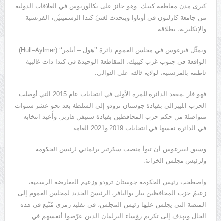
كبرى مدن مقاطعة كيبيك. وهو حائز على بكالوريوس في العلاقات الدولية
من جامعة كارلتون في أوتاوا ويتحدث لغتيْ كندا الرسميتيْن، الفرنسية
والإنكليزية، بطلاقة.
ويمثّل فيرغوس في مجلس العموم دائرةَ ’’هول – أيلمر‘‘ (Hull–Aylmer)
الواقعة في جنوب غرب كيبيك، المقاطعة الوحيدة في كندا ذات غالبية
ناطقة بالفرنسية، لولاية ثالثة على التوالي.
فهو فاز بمقعد الدائرة للمرة الأولى في انتخابات عام 2015 التي أوصلت
الحزب الليبرالي بقيادة جوستان ترودو إلى السلطة بعد نحو عشر سنوات
متواصلة من حكم حزب المحافظين بقيادة ستيفن هاربر. وأُعيد انتخابه
في الدائرة نفسها في انتخابات 2019 و2021 العامة.
وسبق لفيرغوس أن تبوأ منصب سكرتير برلماني لرئيس الحكومة
ولرئيس مجلس الخزانة.
واصطحب رئيس الحكومة جوستان ترودو وزعيم المعارضة الرسمية،
زعيمُ حزب المحافظين بيار بواليافر، الرئيسَ الجديد لمجلس العموم إلى
المنصة التي يجلس عليها رئيس المجلس، في تقليد رمزي مُتَّبع في هذه
الحال ويهدف إلى تكريم رؤساء البرلمان الذين عرّضوا أنفسهم في