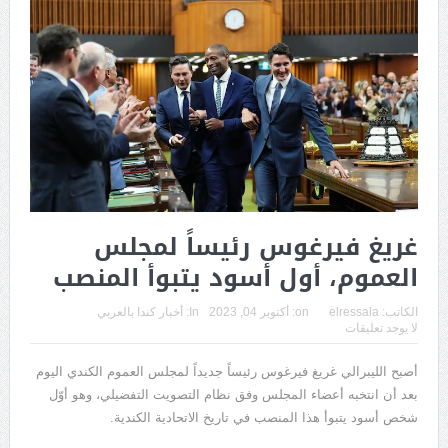
غريغ فيرغوس رئيساً لمجلس
العموم، أول أسود يتبوأ المنصب
الكاتب:
elressala
on:
أكتوبر 04, 2023
In:
أخبار كندا بالعربي
لا يوجد تعليقات
أصبح الليبرالي غريغ فيرغوس رئيساً جديداً لمجلس العموم الكندي اليوم
بعد أن انتخبه أعضاء المجلس وفق نظام التصويت التفضيلي، وهو أوّل
شخص أسود يتبوأ هذا المنصب في تاريخ الاتحادية الكندية.