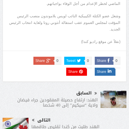
الماضي لخطر الإعدام من أجل الوفاء بواجباتهم.
وشغل عضو الكتلة الكيبيكية النائب لويس بلاموندون منصب الرئيس
المؤقت لمجلس العموم عقب استقالة أنثوني روتا ولغاية انتخاب الرئيس
الجديد.
(نقلاً عن موقع راديو كندا)
Share
0
Tweet
0
Share
0
Share
Share
السابق
الهند: ارتفاع حصيلة المفقودين جراء فيضان
ولاية “سيكيم” إلى 40 شخصا
التالى
الهند طلبت من كندا تقليص طاقمها