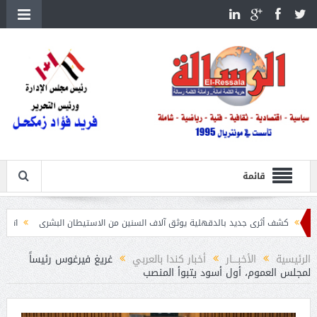
قائمة
ثرى جديد بالدقهلية يوثق آلاف السنين من الاستيطان البشرى
اتحاد الكرة يطلب استضافة أمم إ
الرئيسية
الأخبــــار
أخبار كندا بالعربي
غريغ فيرغوس رئيساً
لمجلس العموم، أول أسود يتبوأ المنصب