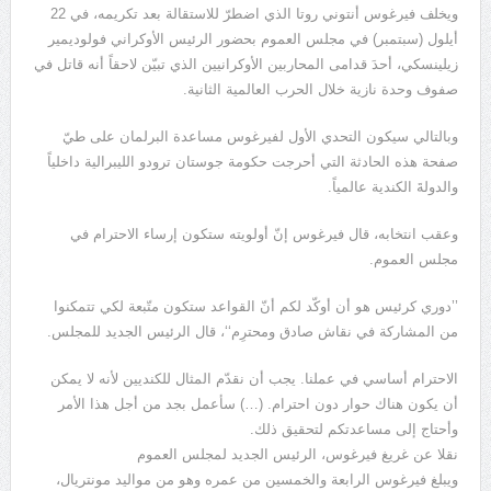
ويخلف فيرغوس أنتوني روتا الذي اضطرّ للاستقالة بعد تكريمه، في 22
أيلول (سبتمبر) في مجلس العموم بحضور الرئيس الأوكراني فولوديمير
زيلينسكي، أحدَ قدامى المحاربين الأوكرانيين الذي تبيّن لاحقاً أنه قاتل في
صفوف وحدة نازية خلال الحرب العالمية الثانية.
وبالتالي سيكون التحدي الأول لفيرغوس مساعدة البرلمان على طيّ
صفحة هذه الحادثة التي أحرجت حكومة جوستان ترودو الليبرالية داخلياً
والدولةَ الكندية عالمياً.
وعقب انتخابه، قال فيرغوس إنّ أولويته ستكون إرساء الاحترام في
مجلس العموم.
’’دوري كرئيس هو أن أوكّد لكم أنّ القواعد ستكون متّبعة لكي تتمكنوا
من المشاركة في نقاش صادق ومحترِم‘‘، قال الرئيس الجديد للمجلس.
الاحترام أساسي في عملنا. يجب أن نقدّم المثال للكنديين لأنه لا يمكن
أن يكون هناك حوار دون احترام. (…) سأعمل بجد من أجل هذا الأمر
وأحتاج إلى مساعدتكم لتحقيق ذلك.
نقلا عن غريغ فيرغوس، الرئيس الجديد لمجلس العموم
ويبلغ فيرغوس الرابعة والخمسين من عمره وهو من مواليد مونتريال،