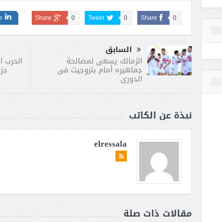
e
Share
0
Tweet
0
Share
0
السابق
الحرب ال
الزمالك يسعى لمصالحة
جزئ
جماهيره أمام بتروجيت فى
الدورى
نبذة عن الكاتب
elressala
مقالات ذات صلة