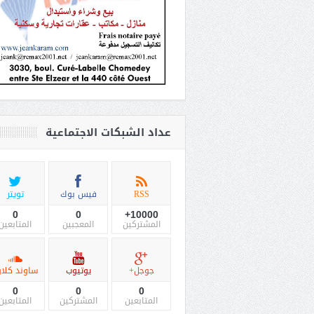
عداد الشبكات الاجتماعية
RSS
فيس بوك
تويتر
0
0
10000+
المشتركين
المعجبين
المتابعين
جوجل+
يوتيوب
ساوند كلاو
0
0
0
المتابعين
المشتركين
المتابعين