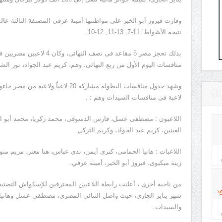
نتيجة الأشواط: 11-7, 13-11, 12-10.
بذلك تحجز مصر 5 مقاعد فى نصف ا
منافسات اليوم الأول من ربع النهائى، وهم، كريم عبد الجواد، نور ا
لاعبة فى منافسات السيدات وهم : .
اللاعبون : مصطفى عسل، فارس الدسوقى، محمد زكريا، محمد أبو الغ
العينين، كريم عبد الجواد، وكريم التركي.
اللاعبات : هانيا الحمامى، كنزى أيمن، ندى عباس، هنا معتز، مريم متو
زينة ميكيوى، فيروز أبو الخير، أمينة عرفي.
من ناحية أخرى ، أعلنت رابطة اللاعبين المحترفين للإسكواش التصنيف 
د
شهر يناير الجارى، حيث واصل الثنائى المصرى، مصطفى عسل وهانيا
والسيدات.