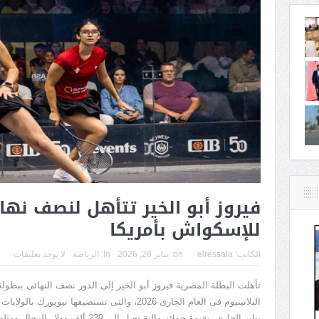
فيروز أبو الخير تتأهل لنصف نها
للإسكواش بأمريكا
الكاتب:
elressala
on:
يناير 28, 2026
In:
الرياضة
لا يوجد تعليقات
تأهلت البطلة المصرية فيروز أبو الخير إلى الدور نصف النهائى ببطول
يناير الجارى، بقيمة جوائز مالية تصل إلى 239 ألف دولار للرجال ومثلها للسيدات.