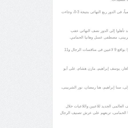
وفازت فيروز أبو الخير على مواطنتها أمينة عرفى المصنفة الثالثة عالمياً، فى الدور ربع النهائى بنتيجة 3-0، وجاءت
لنهائى، وكان 4 لاعبين مصريين قد تأهلوا إلى الدور نصف النهائى عقب
لشربينى، مصطفى عسل وهانيا الحمامي.
وشهد جدول منافسات البطولة مشاركة 20 لاعباً ولاعبة من مصر جاءوا بواقع 9 لاعبين فى منافسات الرجال و11
ار، يوسف إبراهيم، مازن هشام، على أبو
لى، سنا إبراهيم، هنا رمضان، نور الشربينى،
العالمى الجديد للاعبين واللاعبات خلال
 الحمامى، تربعهم على عرش تصنيف الرجال