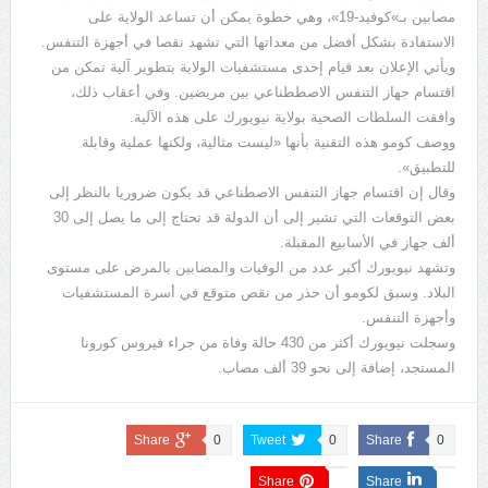
مصابين بـ»كوفيد-19»، وهي خطوة يمكن أن تساعد الولاية على
الاستفادة بشكل أفضل من معداتها التي تشهد نقصا في أجهزة التنفس.
ويأتي الإعلان بعد قيام إحدى مستشفيات الولاية بتطوير آلية تمكن من
اقتسام جهاز التنفس الاصططناعي بين مريضين. وفي أعقاب ذلك،
وافقت السلطات الصحية بولاية نيويورك على هذه الآلية.
ووصف كومو هذه التقنية بأنها «ليست مثالية، ولكنها عملية وقابلة
للتطبيق».
وقال إن اقتسام جهاز التنفس الاصطناعي قد يكون ضروريا بالنظر إلى
بعض التوقعات التي تشير إلى أن الدولة قد تحتاج إلى ما يصل إلى 30
ألف جهاز في الأسابيع المقبلة.
وتشهد نيويورك أكبر عدد من الوفيات والمصابين بالمرض على مستوى
البلاد. وسبق لكومو أن حذر من نقص متوقع في أسرة المستشفيات
وأجهزة التنفس.
وسجلت نيويورك أكثر من 430 حالة وفاة من جراء فيروس كورونا
المستجد، إضافة إلى نحو 39 ألف مصاب.
Share
0
Tweet
0
Share
0
Share
Share