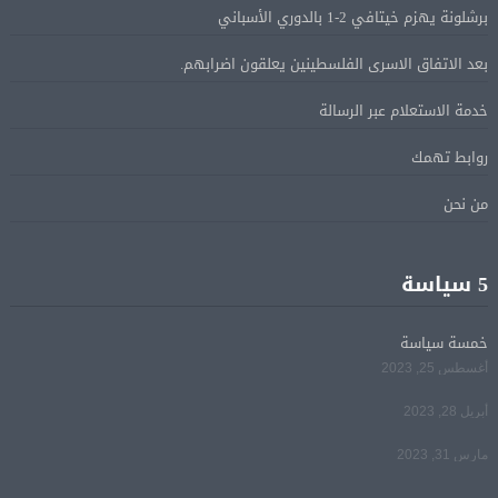
الإسرائيلية بالقدس.. ويطلق تحركا دوليا لوقفها
برشلونة يهزم خيتافي 2-1 بالدوري الأسباني
بعد الاتفاق الاسرى الفلسطينين يعلقون اضرابهم.
ترامب: مضيق هرمز سيفتح قريبًا أو ستواجه إيران ضربة
05 أغسطس
قاسية
خدمة الاستعلام عبر الرسالة
روابط تهمك
الرئيس السيسى يؤكد لرئيس وزراء اليونان تضامن مصر
05 أغسطس
الكامل مع اليونان في مواجهة تداعيات حرائق الغابات
من نحن
الرئيس السيسى يستقبل ملك البحرين فى مطار العلمين
05 أغسطس
5 سياسة
فى زيارة لتعزيز أواصر الأخوة الراسخة بين البلدين
الشقيقين
خمسة سياسة
أغسطس 25, 2023
مي سليم: سعيدة بالعودة الى الكوميديا
04 أغسطس
أبريل 28, 2023
مارس 31, 2023