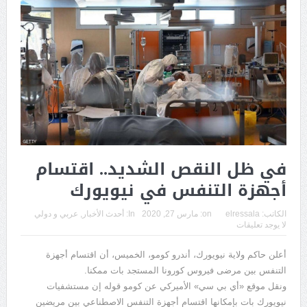
في ظل النقص الشديد.. اقتسام
أجهزة التنفس في نيويورك
الكاتب:
elressala
on:
مارس 27, 2020
In:
أحدث الأخبار
,
عربي و دولي
لا يوجد تعليقات
أعلن حاكم ولاية نيويورك، أندرو كومو، الخميس، أن اقتسام أجهزة
التنفس بين مرضى فيروس كورونا المستجد بات ممكنا.
ونقل موقع «أي بي سي» الأميركي عن كومو قوله إن مستشفيات
نيويورك بات بإمكانها اقتسام أجهزة التنفس الاصطناعي بين مريضين