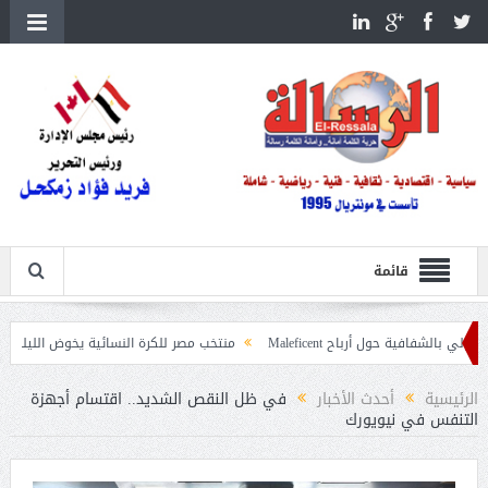
قائمة
 أرباح Maleficent
منتخب مصر للكرة النسائية يخوض الليلة مباراة وداع أمم إف
ات حرائق الغابات
الرئيسية
أحدث الأخبار
في ظل النقص الشديد.. اقتسام أجهزة
التنفس في نيويورك