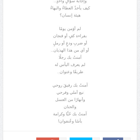
وإجابة سؤالٍ واحدٍ..
كيف يأخذُ العطاءُ والبهاءُ
هيئة إنسان؟
لم أؤمن يومًا
بقراءة كفٍ أو فنجان
أو ضربِ ودعٍ أو رملٍ
أو أي من هذا الهذيان..
آمنتُ بك رجلًا
لم يعرف اليأس له
طريقًا وعنوان..
آمنتُ بك رفيقَ روحي
نبع أملي وفرحي
وأنهارًا من العسل
والحنان
آمنتُ بك حُبًّا وكرامة
بأسًا وعُنفوان!