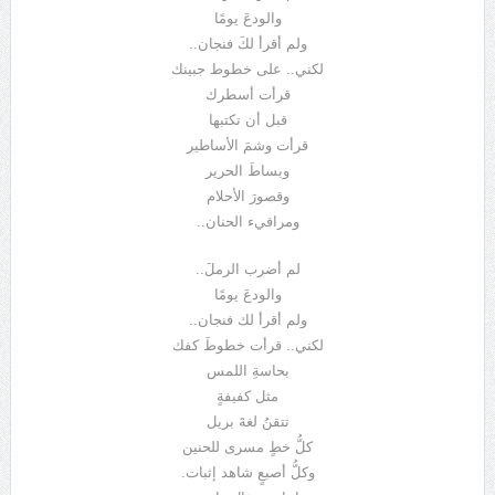
والودعَ يومًا
ولم أقرأ لكَ فنجان..
لكني.. على خطوط جبينك
قرأت أسطرك
قبل أن تكتبها
قرأت وشمَ الأساطير
وبساطَ الحرير
وقصورَ الأحلام
ومرافيء الحنان..
لم أضرب الرملَ..
والودعَ يومًا
ولم أقرأ لك فنجان..
لكني.. قرأت خطوطَ كفك
بحاسةِ اللمس
مثل كفيفةٍ
تتقنُ لغةَ بريل
كلُّ خطٍ مسرى للحنين
وكلُّ أصبعٍ شاهد إثبات.