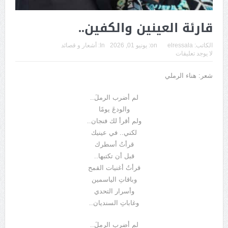
قارئة العينين والكفين..
الكاتب:
elressala
on:
يونيو 01, 2026
In:
أشعار و قصائد
لا يوجد تعليقات
شعر: هناء الرملي
لم أضرب الرملَ..
والودعَ يومًا
ولم أقرأ لك فنجان..
لكني.. في عينيك
قرأتُ أسطرك
قبل أن تكتبها..
قرأتُ أغنيات القمح
وباقاتِ الياسمين
وأسرار التحدي
وغاباتِ السنديان..
لم أضرب الرملَ..