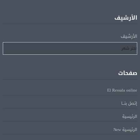
اتحاد الكرة يطلب استضافة أمم إفريقيا تحت 23 عامًا
08 أغسطس
المؤهلة لأولمبياد 2028
الأرشيف
إسبانيا تعيد فرض الرقابة على حدودها مع إيطاليا وسط
08 أغسطس
الأرشيف
خلاف متصاعد بشأن الهجرة
فانس: سنواصل الضغط على إيران.. ونعمل على مسار آمن
08 أغسطس
للسفن فى هرمز
صفحات
الرئيس الإيرانى: الظروف الراهنة فرصة للتوصل إلى اتفاق
08 أغسطس
El Ressala online
عبر المفاوضات
إتصل بنـــا
Alcool américain au Canada: «Carney risque d’être pris en
08 أغسطس
الرئيسية
sandwich entre Trump et les provinces»
الرئيسية New