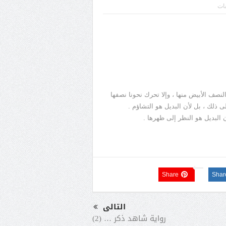
قات
لنصف الأبيض منها ، وإلا تحرك نحونا نصفها
ى ذلك ، بل لأن البديل هو التشاؤم .
ن البديل هو النظر إلى ظهرها .
Share
Shar
التالى
رواية شاهد ذكر … (2)