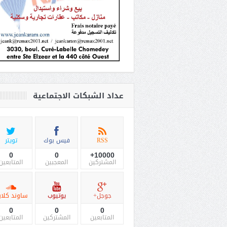
عداد الشبكات الاجتماعية
RSS
فيس بوك
تويتر
0
0
10000+
المشتركين
المعجبين
المتابعين
جوجل+
يوتيوب
ساوند كلاو
0
0
0
المتابعين
المشتركين
المتابعين