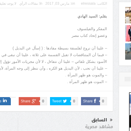
الكاتب:
elressala
on:
مارس 03, 2017
In:
مقالات الرأي
لا يوجد تعلي
بقلم: السيد الهادي
المفكر والفيلسوف
وعضو إتحاد كتاب مصر
– علينا أن نروج لفلسفة بسيطة مفادها : ( إسأل عن البديل )
– فبما أن المتناقضات لا تقبل القسمة على ثلاثة ، علينا أن نبقى في ا
الأسود بشكل تلقائي – علينا أن نتفاءل ، لا لأن مجريات الأمور تؤول إل
– علينا أن نحب ، لأن البديل هو الكره ، وأن ننظر إلى وجه المرآة، لأ
– والموت هو ظهر المرآة .
– الموت هو ظهر المرآة .
e
Share
0
Tweet
0
Share
0
السابق
مشاهد مصرية