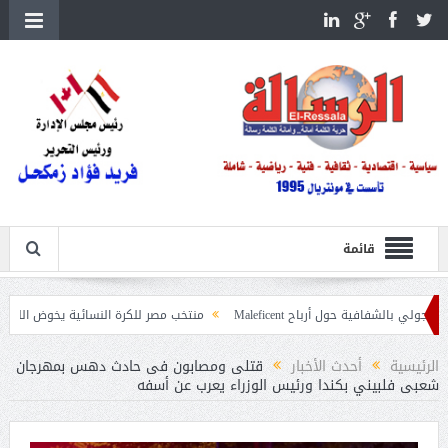
قائمة
ة حول أرباح Maleficent
منتخب مصر للكرة النسائية يخوض الليلة مباراة وداع أم
داعيات حرائق الغابات
الرئيسية
أحدث الأخبار
قتلى ومصابون فى حادث دهس بمهرجان
شعبى فلبيني بكندا ورئيس الوزراء يعرب عن أسفه