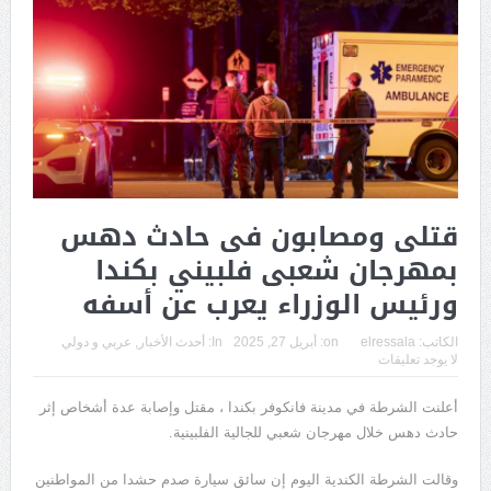
قتلى ومصابون فى حادث دهس
بمهرجان شعبى فلبيني بكندا
ورئيس الوزراء يعرب عن أسفه
الكاتب:
elressala
on:
أبريل 27, 2025
In:
أحدث الأخبار
,
عربي و دولي
لا يوجد تعليقات
أعلنت الشرطة في مدينة فانكوفر بكندا ، مقتل وإصابة عدة أشخاص إثر
حادث دهس خلال مهرجان شعبي للجالية الفلبينية.
وقالت الشرطة الكندية اليوم إن سائق سيارة صدم حشدا من المواطنين