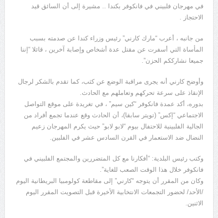
في مهرجان فلبيني في فانكوفر بكندا .. مشيرة إلى أن السائق قيد
الاحتجاز .
من جانبه ، أعرب “مارك كارني” رئيس وزراء كندا عن صدمته بسبب
المأساة التي أسفرت عن مقتل عدة أشخاص وإصابة آخرين ، قائلا “إننا
جميعا نشارككم الحزن”.
وأوضح كارني أنه يجرى مراقبة الوضع عن كثب، كما تقدم بالشكر لرجال
الإنقاذ على سرعة تحركهم وتعاملهم مع الحادث.
بدوره، أكد عمدة فانكوفر “كين سيم” ، في تغريدة على موقع التواصل
الاجتماعي “إكس” (تويتر سابقا)، أن الحادث وقع عندما تجمع أفراد من
الجالية الفلبينية للاحتفال بيوم “لابو لابو” حيث يكرم المهرجان زعيم
النضال ضد الاستعمار في القرن السادس عشر في الفلبين.
وكتب رئيس البلدية: “أفكارنا مع كل المتضررين والمجتمع الفلبيني في
فانكوفر خلال هذا الوقت الصعب للغاية”.
وكان من المقرر أن يتوجه “كارني” إلى مقاطعة كولومبيا البريطانية اليوم
/الأحد/ لحضور التجمعات الانتخابية الأخيرة قبل التصويت المقرر اليوم
الاثنين.