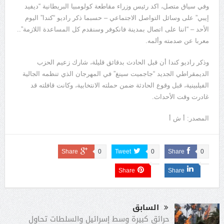
وفي سياق متصل، اكد رئيس وزراء مقاطعة كولومبيا البريطانية “ديفيد
إيبي” على وسائل التواصل الاجتماعي – حسبما ذكر راديو “كندا” اليوم
الأحد – “اننا على اتصال بمدينة فانكوفر وسنقدم كل المساعدة اللازمة”..
معربا عن صدمته وألمه.
وذكر راديو كندا أن قبل الحادث بدقائق قليلة، شارك زعيم الحزب
الديمقراطي الجديد “جاجميت سينغ” في المهرجان الذي تنظمه الجالية
الفيلبينية، قبل وقوع الحادثة ضمن حملته الانتخابية، وكانت قافلته قد
غادرت وقت الأحداث.
المصدر: أ ش أ
Share
0
Tweet
0
Share
0
Share
Share
السابق
حرائق كبيرة وسط إسرائيل والسلطات تحاول