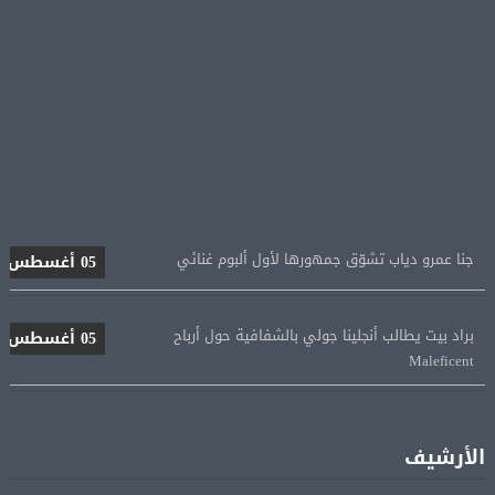
جنا عمرو دياب تشوّق جمهورها لأول ألبوم غنائي
05 أغسطس
براد بيت يطالب أنجلينا جولي بالشفافية حول أرباح
05 أغسطس
Maleficent
منتخب مصر للكرة النسائية يخوض الليلة مباراة وداع أمم
05 أغسطس
إفريقيا أمام نيجيريا
الأرشيف