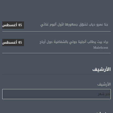
جنا عمرو دياب تشوّق جمهورها لأول ألبوم غنائي
05 أغسطس
براد بيت يطالب أنجلينا جولي بالشفافية حول أرباح
05 أغسطس
Maleficent
منتخب مصر للكرة النسائية يخوض الليلة مباراة وداع أمم
05 أغسطس
إفريقيا أمام نيجيريا
الأرشيف
استقبال جماهيرى حاشد لمحمد صلاح لدى وصوله إلى تركيا
05 أغسطس
الأرشيف
لإتمام انتقاله إلى طرابزون سبور
رسميًا.. انطلاق الدورى الممتاز 21 أغسطس.. وقمة الزمالك
05 أغسطس
والأهلى 11 أكتوبر