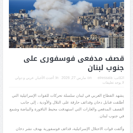
قصف مدفعى فوسفورى على
جنوب لبنان
الكاتب:
elressala
on:
مارس 27, 2026
In:
أحدث الأخبار
,
عربي و دولي
لا يوجد تعليقات
يشهد القطاع الغربي في لبنان سلسلة تحركات للقوات الإسرائيلية التي
أطلقت قنابل دخان وقذائف حارقة على التلال والأودية ، إلى جانب
القصف المدفعي والغارات التي استهدفت محيط الناقورة والبياضة وشمع
في جنوب لبنان.
وألقت قوات الاحتلال الإسرائيلية، قذائف فوسفورية بهدف نشر دخان