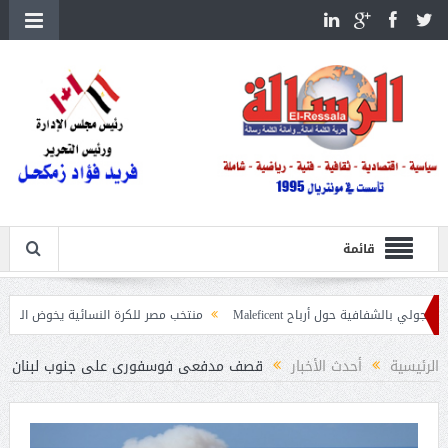
قائمة
ة حول أرباح Maleficent
منتخب مصر للكرة النسائية يخوض الليلة مباراة وداع أمم
داعيات حرائق الغابات
الرئيسية
أحدث الأخبار
قصف مدفعى فوسفورى على جنوب لبنان