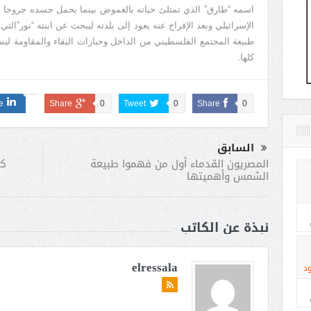
اسمه “طارق” الذي تمتلئ حياته بالغموض بينما يحمل جسده جروحا ع
طبيعة المجتمع الفلسطيني من الداخل وخيارات البقاء والمقاومة ليس
كلها.
e
Share
0
Tweet
0
Share
0
السابق
كث
المصريون القدماء أول من فهموا طبيعة
الشمس وأهميتها
نبذة عن الكاتب
elressala
د