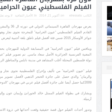
الفيلم الفلسطيني عيون الحرامي
الكاتب:
elressala
on:
أكتوبر 21, 2014
In:
الأخبار الثقافية
لا يوجد تعل
القادم الفيلم الفلسطيني “عيون الحرامية” للمخرجة نجوى نجار وهو
جوائز الأوسكار 2015 ضمن فئة أفضل فيلم ناطق بلغة أجنبية ليعرض لأول مرة عربيا وأفريقيا.
وينافس فيلم “عيون الحرامية” في المسابقة الدولية للمهرجان بحضو
دولة فلسطين المحتلة أغلب المشاهد في مدينة نابلس والمناطق الريفية الم
فيلم “عيون الحرامية” من تأليف وإخراج الفلسطينية نجوى نجار وهي ا
والرمان” والذي حصل على جائزة الخنجر الذهبي لأفضل تصوير 
2009كما حصل أيضا على جائزة أفضل فيلم عربي في مهرجان “الدوحة ترايبيكا”.
ويشارك في بطولة الفيلم الممثل خالد الحورانئ وإيمان عون وإلي
أرميلة.