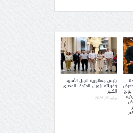
دة
رئيس جمهورية الجبل الأسود
معرض
وقرينته يزوران المتحف المصرى
يونج
الكبير
كية
يوليو 20, 2026
رض
هم