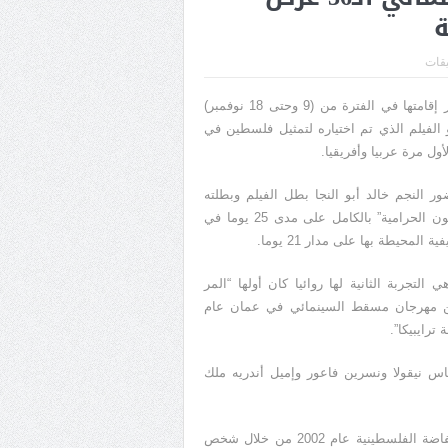
ة
يقات
يعرض مهرجان القاهرة السينمائي الدولي في دورته ال 36 والمقرر إقامتها في الفترة من (9 وحتى 18 نوفمبر)
 الفيلم الذي تم اختياره لتمثيل فلسطين في
ر النجم خالد أبو النجا بطل الفيلم وبطلته
المغنية الفرنسية الجزائرية الأصل سعاد ماسي, تم تصوير فيلم “عيون الحرامية” بالكامل على مدى 25 يوما في
حيطة بها على مدار 21 يوما.
لتجربة الثانية لها روائيا كان أولها “المر
من مهرجان مسقط السينمائي في عمان عام
اس نيقولا ونسرين فاعور وإميل أندريه ملك
وتدور أحداث الفيلم حول قصة حقيقية وقعت أحداثها في ذروة الانتفاضة الفلسطينية عام 2002 من خلال شخص