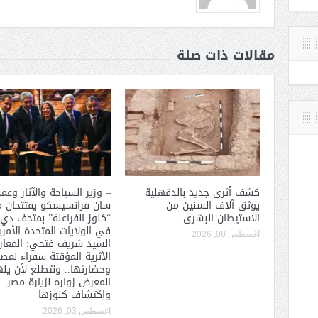
مقالات ذات صلة
كشف أثرى جديد بالدقهلية
– وزير السياحة والآثار وعم
يوثق آلاف السنين من
سان فرانسيسكو يفتتحان 
الاستيطان البشرى
“كنوز الفراعنة” بمتحف دي 
في الولايات المتحدة الأمري
أغسطس 08, 2026
السيد شريف فتحي: المعا
الأثرية المؤقتة سفراء لمصر
وحضارتها.. ونتطلع لأن يل
المعرض زواره لزيارة مصر
واكتشاف كنوزها
أغسطس 03, 2026