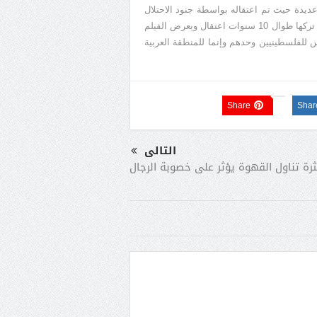
ديدة حيث تم اعتقاله بواسطة جنود الاحتلال
الإسرائيلي وبعد الإفراج عنه يعود إلى بلدته ليبحث عن ابنته “نور”التي تركها طوال 10 سنوات اعتقال ويعرض الفيلم
 للفلسطينيين وحدهم وإنما للمنطقة العربية
Share
Shar
التالى
رة تناول القهوة يؤثر على خصوبة الرجال