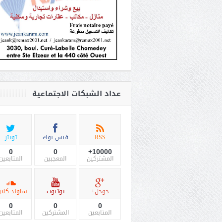
عداد الشبكات الاجتماعية
RSS
فيس بوك
تويتر
0
0
10000+
المشتركين
المعجبين
المتابعين
جوجل+
يوتيوب
ساوند كلاو
0
0
0
المتابعين
المشتركين
المتابعين